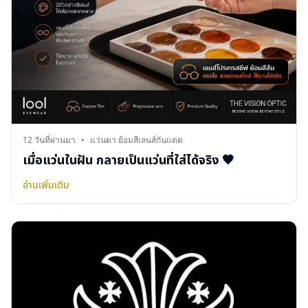
12 วันที่ผ่านมา
•
แว่นตา ย้อมสีเลนส์กันแดด
เมื่อแว่นในฝัน กลายเป็นแว่นที่ใส่ได้จริง 🧡
อ่านเพิ่มเติม