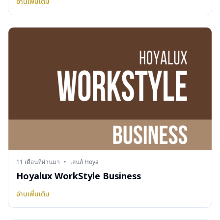
อ่านเพิ่มเติม
11 เดือนที่ผ่านมา
•
เลนส์ Hoya
Hoyalux WorkStyle Business
อ่านเพิ่มเติม