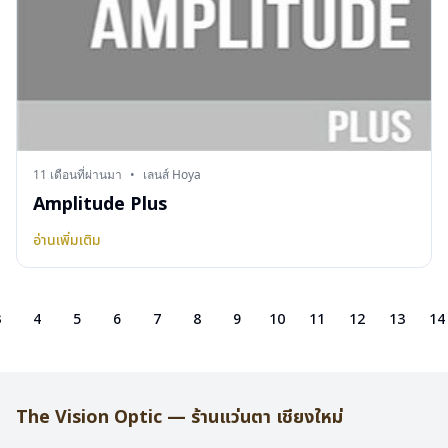
11 เดือนที่ผ่านมา
•
เลนส์ Hoya
Amplitude Plus
อ่านเพิ่มเติม
3
4
5
6
7
8
9
10
11
12
13
14
The Vision Optic — ร้านแว่นตา เชียงใหม่