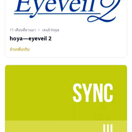
11 เดือนที่ผ่านมา
•
เลนส์ Hoya
hoya—eyeveil 2
อ่านเพิ่มเติม