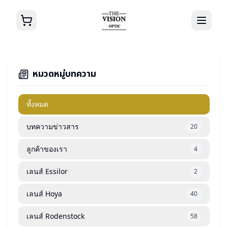
หมวดหมู่บทความ
ทั้งหมด
บทความข่าวสาร
20
ลูกค้าของเรา
4
เลนส์ Essilor
2
เลนส์ Hoya
40
เลนส์ Rodenstock
58