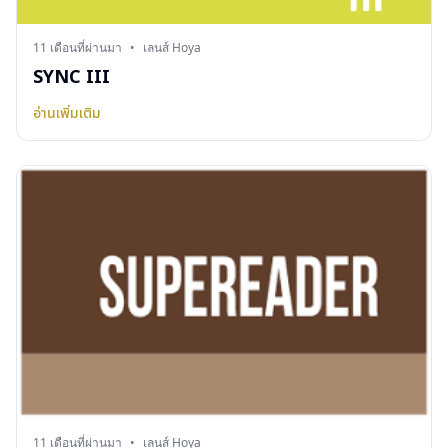
11 เดือนที่ผ่านมา
•
เลนส์ Hoya
SYNC III
อ่านเพิ่มเติม
11 เดือนที่ผ่านมา
•
เลนส์ Hoya