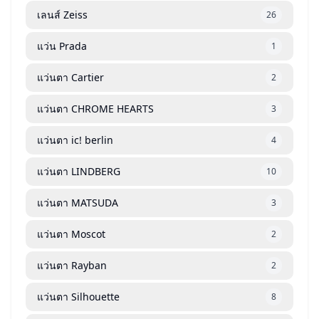
เลนส์ Zeiss
26
แว่น Prada
1
แว่นตา Cartier
2
แว่นตา CHROME HEARTS
3
แว่นตา ic! berlin
4
แว่นตา LINDBERG
10
แว่นตา MATSUDA
3
แว่นตา Moscot
2
แว่นตา Rayban
2
แว่นตา Silhouette
8