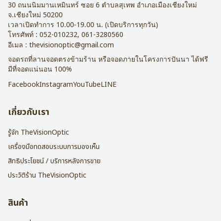
30 ถนนนิมมานเหมินทร์ ซอย 6
ตำบลสุเทพ อำเภอเมืองเชียงใหม่
จ.
เชียงใหม่
50200
เวลาเปิดทำการ 10.00-19.00 น. (เปิดบริการทุกวัน)
โทรศัพท์ :
052-010232
,
061-3280560
อีเมล :
thevisionoptic@gmail.com
จอดรถที่ลานจอดตรงข้ามร้าน หรือจอดภายในโครงการปันนา ได้ฟรี
มีที่จอดแน่นอน 100%
Facebook
Instagram
YouTube
LINE
เกี่ยวกับเรา
รู้จัก TheVisionOptic
เครื่องมือทดสอบระบบการมองเห็น
สิทธิประโยชน์ / บริการหลังการขาย
ประวัติร้าน TheVisionOptic
สินค้า