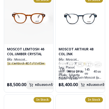
In Stock
In Stock
MOSCOT LEMTOSH 46
MOSCOT ARTHUR 48
COL.UMBER CRYSTAL
COL.INK
ยี่ห้อ : Moscot
ยี่ห้อ : Moscot
รุ่น : Lemtosh 46 Col.Umber
รีวิวแว่น Moscot Lemtosh โดย
รุ่น : Arthur 48
Col.ink
Crystal
TheVisionOptic
วัสดุ : Plastic
135
145
วัสดุ : Plastic
หากสนใจสั่งชื้อแว่นตา Moscot รุ่น
เลนส์ : Demo Lens
48 มม
21 มม
40 มม
มม
มม
เลนส์ : Demo Lens
อื่นนอกเหนือจากรายการที่ได้ลงไว้
บานพับ : ไม่มีสปริง
หากสนใจสั่งชื้อแว่นตา Moscot รุ่น
บานพับ : ไม่มีสปริง
กรุณาติดต่อเรา
คลิก
น้ำหนัก : 24 กรัม
อื่นนอกเหนือจากรายการที่ได้ลงไว้
น้ำหนัก : 33 กรัม
อุปกรณ์ : กล่องแว่น, กล่องกระดาษ,
฿8,500.00
฿8,400.00
หยิบลงตะกร้า
หยิบลงตะกร้า
กรุณาติดต่อเรา
คลิก
อุปกรณ์ : กล่องแว่น, กล่องกระดาษ,
ผ้าเช็ดแว่น
ผ้าเช็ดแว่น
การรับประกัน : 1 ปี
การรับประกัน : 1 ปี
In Stock
In Stock