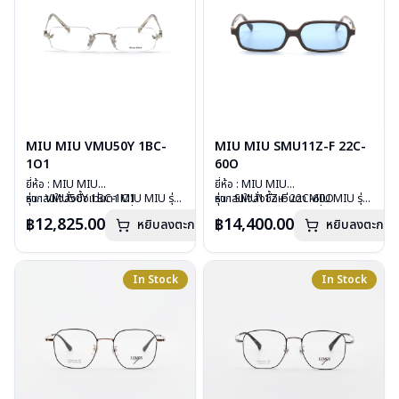
MIU MIU VMU50Y 1BC-
MIU MIU SMU11Z-F 22C-
1O1
60O
ยี่ห้อ : MIU MIU
ยี่ห้อ : MIU MIU
รุ่น : VMU50Y 1BC-1O1
หากสนใจสั่งชื้อแว่นตา MIU MIU รุ่น
รุ่น : SMU11Z-F 22C-60O
หากสนใจสั่งชื้อแว่นตา MIU MIU รุ่น
วัสดุ : Stainless
อื่นนอกเหนือจากรายการที่ได้ลงไว้
วัสดุ : Plastic
อื่นนอกเหนือจากรายการที่ได้ลงไว้
฿12,825.00
฿14,400.00
หยิบลงตะกร้า
หยิบลงตะกร้า
เลนส์ : Demo Lens
กรุณาติดต่อเรา
คลิก
เลนส์ : กันแดดสีฟ้า
กรุณาติดต่อเรา
คลิก
บานพับ : ไม่มีสปริง
บานพับ : ไม่มีสปริง
น้ำหนัก : 22 กรัม
น้ำหนัก : 24 กรัม
อุปกรณ์ : กล่องแว่น , ผ้าเช็ดแว่น
อุปกรณ์ : กล่องแว่น , ผ้าเช็ดแว่น
In Stock
In Stock
การรับประกัน : 1 ปี
การรับประกัน : 1 ปี