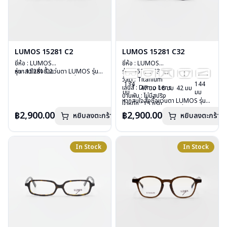
LUMOS 15281 C2
LUMOS 15281 C32
ยี่ห้อ : LUMOS
ยี่ห้อ : LUMOS
รุ่น : 15281 C2
หากสนใจสั่งชื้อแว่นตา LUMOS รุ่น
รุ่น : 15281 C32
วัสดุ : Titanium
อื่นนอกเหนือจากรายการที่ได้ลงไว้
วัสดุ : Titanium
134
144
เลนส์ : Demo Lens
กรุณาติดต่อเรา
คลิก
เลนส์ : Demo Lens
47 มม
18 มม
42 มม
มม
มม
บานพับ : ไม่มีสปริง
บานพับ : ไม่มีสปริง
หากสนใจสั่งชื้อแว่นตา LUMOS รุ่น
น้ำหนัก : 15 กรัม
น้ำหนัก : 15 กรัม
อื่นนอกเหนือจากรายการที่ได้ลงไว้
อุปกรณ์ : กล่องแว่น , ผ้าเช็ดแว่น
อุปกรณ์ : กล่องแว่น , ผ้าเช็ดแว่น
฿2,900.00
฿2,900.00
หยิบลงตะกร้า
หยิบลงตะกร้า
กรุณาติดต่อเรา
คลิก
การรับประกัน : 2 ปี
การรับประกัน : 2 ปี
In Stock
In Stock