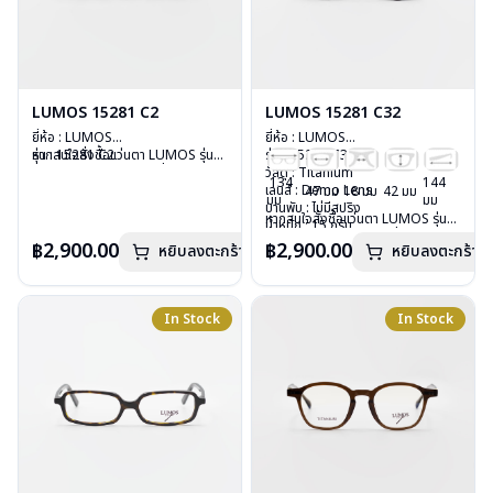
LUMOS 15281 C2
LUMOS 15281 C32
ยี่ห้อ : LUMOS
ยี่ห้อ : LUMOS
รุ่น : 15281 C2
หากสนใจสั่งชื้อแว่นตา LUMOS รุ่น
รุ่น : 15281 C32
วัสดุ : Titanium
อื่นนอกเหนือจากรายการที่ได้ลงไว้
วัสดุ : Titanium
134
144
เลนส์ : Demo Lens
กรุณาติดต่อเรา
คลิก
เลนส์ : Demo Lens
47 มม
18 มม
42 มม
มม
มม
บานพับ : ไม่มีสปริง
บานพับ : ไม่มีสปริง
หากสนใจสั่งชื้อแว่นตา LUMOS รุ่น
น้ำหนัก : 15 กรัม
น้ำหนัก : 15 กรัม
อื่นนอกเหนือจากรายการที่ได้ลงไว้
อุปกรณ์ : กล่องแว่น , ผ้าเช็ดแว่น
อุปกรณ์ : กล่องแว่น , ผ้าเช็ดแว่น
฿2,900.00
฿2,900.00
หยิบลงตะกร้า
หยิบลงตะกร้า
กรุณาติดต่อเรา
คลิก
การรับประกัน : 2 ปี
การรับประกัน : 2 ปี
In Stock
In Stock