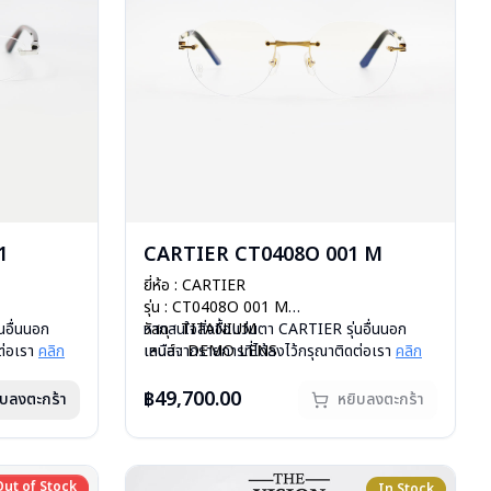
1
CARTIER CT0408O 001 M
ยี่ห้อ : CARTIER
รุ่น : CT0408O 001 M
นอื่นนอก
วัสดุ : TITANIUM
หากสนใจสั่งชื้อแว่นตา CARTIER รุ่นอื่นนอก
ต่อเรา
คลิก
เลนส์ : DEMO LENS
เหนือจากรายการที่ได้ลงไว้กรุณาติดต่อเรา
คลิก
บานพับ : ไม่มีสปริง
น้ำหนัก : 19 กรัม
฿49,700.00
ิบลงตะกร้า
หยิบลงตะกร้า
อุปกรณ์ : กล่องแว่น, ผ้าเช็ดแว่น
การรับประกัน : 1 ปี
Out of Stock
Out of Stock
In Stock