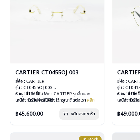
CARTIER CT0455OJ 003
CARTIER
ยี่ห้อ : CARTIER
ยี่ห้อ : CAR
รุ่น : CT0455OJ 003
รุ่น : CT04
วัสดุ : TITANIUM
หากสนใจสั่งชื้อแว่นตา CARTIER รุ่นอื่นนอก
วัสดุ : TIT
หากสนใจสั่งช
เลนส์ : DEMO LENS
เหนือจากรายการที่ได้ลงไว้กรุณาติดต่อเรา
คลิก
เลนส์ : DE
เหนือจากรายก
บานพับ : ไม่มีสปริง
บานพับ : ไม่ม
สินค้าหมดสต๊
น้ำหนัก : 25 กรัม
น้ำหนัก : 29 
ติดต่อเรา
คล
฿45,600.00
฿49,000.
หยิบลงตะกร้า
อุปกรณ์ : กล่องแว่น, ผ้าเช็ดแว่น
อุปกรณ์ : กล่
การรับประกัน : 1 ปี
การรับประกัน 
In Stock