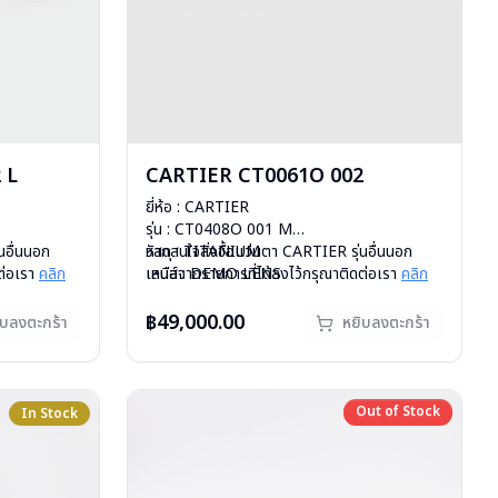
 L
CARTIER CT0061O 002
ยี่ห้อ : CARTIER
รุ่น : CT0408O 001 M
นอื่นนอก
วัสดุ : TITANIUM
หากสนใจสั่งชื้อแว่นตา CARTIER รุ่นอื่นนอก
ต่อเรา
คลิก
เลนส์ : DEMO LENS
เหนือจากรายการที่ได้ลงไว้กรุณาติดต่อเรา
คลิก
บานพับ : ไม่มีสปริง
น้ำหนัก : 19 กรัม
฿49,000.00
ิบลงตะกร้า
หยิบลงตะกร้า
อุปกรณ์ : กล่องแว่น, ผ้าเช็ดแว่น
การรับประกัน : 1 ปี
Out of Stock
In Stock
Out of Stock