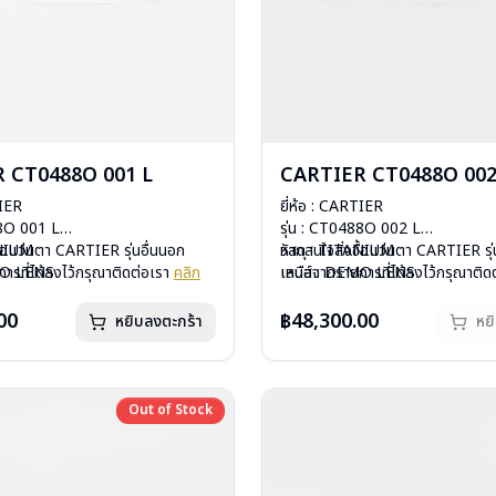
 CT0488O 001 L
CARTIER CT0488O 002
TIER
ยี่ห้อ : CARTIER
88O 001 L
รุ่น : CT0488O 002 L
ANIUM
ื้อแว่นตา CARTIER รุ่นอื่นนอก
วัสดุ : TITANIUM
หากสนใจสั่งชื้อแว่นตา CARTIER รุ่
MO LENS
ารที่ได้ลงไว้กรุณาติดต่อเรา
คลิก
เลนส์ : DEMO LENS
เหนือจากรายการที่ได้ลงไว้กรุณาติด
ีสปริง
บานพับ : ไม่มีสปริง
กรัม
น้ำหนัก : 22 กรัม
00
฿48,300.00
หยิบลงตะกร้า
หย
องแว่น, ผ้าเช็ดแว่น
อุปกรณ์ : กล่องแว่น, ผ้าเช็ดแว่น
: 1 ปี
การรับประกัน : 1 ปี
Out of Stock
Out of Stock