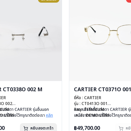
 CT0338O 002 M
CARTIER CT0371O 001
TIER
ยี่ห้อ : CARTIER
38O 002
รุ่น : CT0413O 001
ANIUM
ื้อแว่นตา CARTIER รุ่นอื่นนอก
วัสดุ : TITANIUM
หากสนใจสั่งชื้อแว่นตา CARTIER รุ่
MO LENS
ารที่ได้ลงไว้กรุณาติดต่อเรา
คลิก
เลนส์ : DEMO LENS
เหนือจากรายการที่ได้ลงไว้กรุณาติด
ีสปริง
บานพับ : ไม่มีสปริง
สินค้าหมดสต๊อกชั่วคราวหากต้องการ
กรัม
น้ำหนัก : 31 กรัม
ติดต่อเรา
คลิก
00
฿49,700.00
หยิบลงตะกร้า
หย