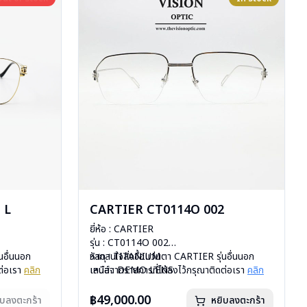
 L
CARTIER CT0114O 002
ยี่ห้อ : CARTIER
รุ่น : CT0114O 002
นอื่นนอก
วัสดุ : TITANIUM
หากสนใจสั่งชื้อแว่นตา CARTIER รุ่นอื่นนอก
ต่อเรา
คลิก
เลนส์ : DEMO LENS
เหนือจากรายการที่ได้ลงไว้กรุณาติดต่อเรา
คลิก
สั่งกรุณา
บานพับ : ไม่มีสปริง
น้ำหนัก : 21 กรัม
฿49,000.00
ิบลงตะกร้า
หยิบลงตะกร้า