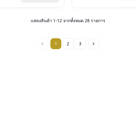
องแว่น, ผ้าเช็ดแว่น
อุปกรณ์ : กล่องแว่น, ผ้าเช็ดแว่น
: 1 ปี
การรับประกัน : 1 ปี
แสดงสินค้า
1
-
12
จากทั้งหมด
28
รายการ
1
2
3