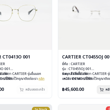
 CT0413O 001
CARTIER CT0455OJ 00
TIER
ยี่ห้อ : CARTIER
13O 001
รุ่น : CT0455OJ 001
ANIUM
ื้อแว่นตา CARTIER รุ่นอื่นนอก
วัสดุ : TITANIUM
หากสนใจสั่งชื้อแว่นตา CARTIER รุ่
MO LENS
ารที่ได้ลงไว้กรุณาติดต่อเรา
คลิก
เลนส์ : DEMO LENS
เหนือจากรายการที่ได้ลงไว้กรุณาติด
ีสปริง
อกชั่วคราวหากต้องการสั่งกรุณา
บานพับ : ไม่มีสปริง
กรัม
ิก
น้ำหนัก : 25 กรัม
00
฿45,600.00
หยิบลงตะกร้า
หย
องแว่น, ผ้าเช็ดแว่น
อุปกรณ์ : กล่องแว่น, ผ้าเช็ดแว่น
: 1 ปี
การรับประกัน : 1 ปี
In Stock