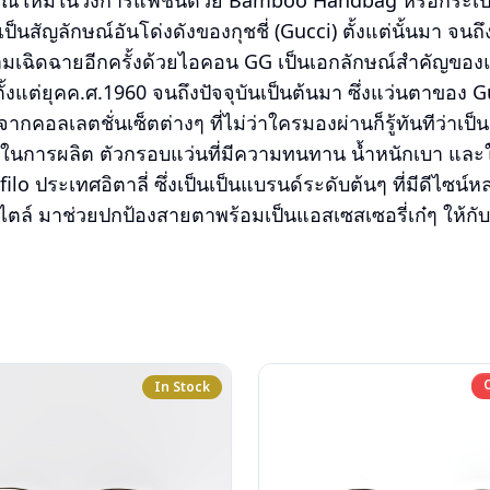
ณ์ใหม่ในวงการแฟชั่นด้วย Bamboo Handbag หรือกระเป๋าถือ
็นสัญลักษณ์อันโด่งดังของกุชชี่ (Gucci) ตั้งแต่นั้นมา จนถ
ความเฉิดฉายอีกครั้งด้วยไอคอน GG เป็นเอกลักษณ์สำคัญของแ
ั้งแต่ยุคค.ศ.1960 จนถึงปัจจุบันเป็นต้นมา ซึ่งแว่นตาของ
กคอลเลตชั่นเซ็ตต่างๆ ที่ไม่ว่าใครมองผ่านก็รู้ทันทีว่าเป็น
หนึ่งในการผลิต ตัวกรอบแว่นที่มีความทนทาน น้ำหนักเบา แล
lo ประเทศอิตาลี่ ซึ่งเป็นเป็นแบรนด์ระดับต้นๆ ที่มีดีไซน์
ตล์ มาช่วยปกป้องสายตาพร้อมเป็นแอสเซสเซอรี่เก๋ๆ ให้กับ
In Stock