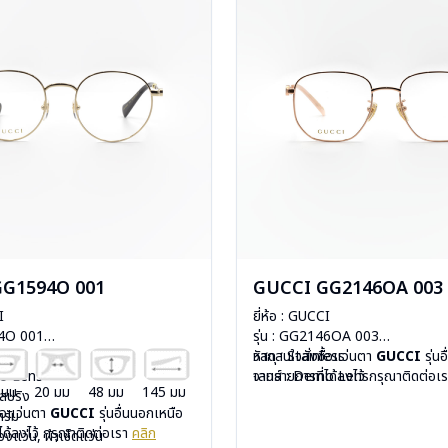
GG1594O 001
GUCCI GG2146OA 003
I
ยี่ห้อ : GUCCI
94O 001
รุ่น : GG2146OA 003
less
วัสดุ : Stainless
หากสนใจสั่งชื้อแว่นตา
GUCCI
รุ่น
mo Lens
เลนส์ : Demo Lens
จากรายการที่ได้ลงไว้ กรุณาติดต่อเ
 มม
20 มม
48 มม
145 มม
ีสปริง
บานพับ : ไม่มีสปริง
ื้อแว่นตา
GUCCI
รุ่นอื่นนอกเหนือ
กรัม
น้ำหนัก : 22 กรัม
ได้ลงไว้ กรุณาติดต่อเรา
คลิก
องแว่น, ผ้าเช็ดแว่น
อุปกรณ์ : กล่องแว่น, ผ้าเช็ดแว่น