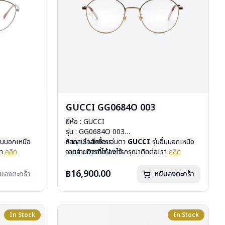
GUCCI GG0684O 003
ยี่ห้อ : GUCCI
รุ่น : GG0684O 003
อื่นนอกเหนือ
วัสดุ : Stainless
หากสนใจสั่งชื้อแว่นตา
GUCCI
รุ่นอื่นนอกเหนือ
รา
คลิก
เลนส์ : Demo Lens
จากรายการที่ได้ลงไว้ กรุณาติดต่อเรา
คลิก
สั่งกรุณา
บานพับ : ไม่มีสปริง
น้ำหนัก : 17 กรัม
฿16,900.00
ิบลงตะกร้า
หยิบลงตะกร้า
อุปกรณ์ : กล่องแว่น, ผ้าเช็ดแว่น
การรับประกัน : 1 ปี
In Stock
In Stock