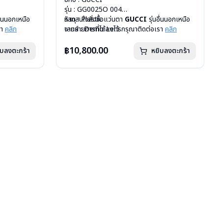
รุ่น : GG0025O 004
อื่นนอกเหนือ
วัสดุ : Plastic
หากสนใจสั่งชื้อแว่นตา
GUCCI
รุ่นอื่นนอกเหนือ
รา
คลิก
เลนส์ : Demo Lens
จากรายการที่ได้ลงไว้ กรุณาติดต่อเรา
คลิก
บานพับ : ไม่มีสปริง
น้ำหนัก : 21 กรัม
฿10,800.00
ิบลงตะกร้า
หยิบลงตะกร้า
อุปกรณ์ : กล่องแว่น, ผ้าเช็ดแว่น
การรับประกัน : 1 ปี