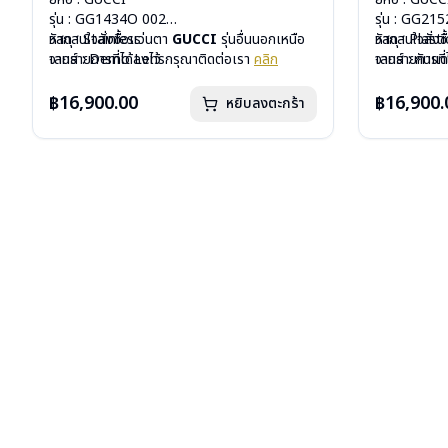
รุ่น : GG1434O 002
รุ่น : GG21
วัสดุ : Stainless
หากสนใจสั่งชื้อแว่นตา
GUCCI
รุ่นอื่นนอกเหนือ
วัสดุ : Plasti
หากสนใจสั่งช
เลนส์ : Demo Lens
จากรายการที่ได้ลงไว้ กรุณาติดต่อเรา
คลิก
เลนส์ : กันแ
จากรายการที่
บานพับ : ไม่มีสปริง
บานพับ : ไม่ม
น้ำหนัก : 30 กรัม
น้ำหนัก : 33 
฿16,900.00
฿16,900.
หยิบลงตะกร้า
อุปกรณ์ : กล่องแว่น, ผ้าเช็ดแว่น
อุปกรณ์ : กล่
การรับประกัน : 1 ปี
การรับประกัน 