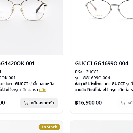
GG1420OK 001
GUCCI GG1699O 004
I
ยี่ห้อ : GUCCI
20OK 001
รุ่น : GG1699O 004
less
ื้อแว่นตา
GUCCI
รุ่นอื่นนอกเหนือ
วัสดุ : Stainless
หากสนใจสั่งชื้อแว่นตา
GUCCI
รุ่น
mo Lens
ได้ลงไว้ กรุณาติดต่อเรา
คลิก
เลนส์ : Demo Lens
จากรายการที่ได้ลงไว้ กรุณาติดต่อเ
ีสปริง
บานพับ : ไม่มีสปริง
สินค้าหมดสต๊อกชั่วคราวหากต้องการ
กรัม
น้ำหนัก : 23 กรัม
ติดต่อเรา
คลิก
00
฿16,900.00
หยิบลงตะกร้า
หย
องแว่น, ผ้าเช็ดแว่น
อุปกรณ์ : กล่องแว่น, ผ้าเช็ดแว่น
: 1 ปี
การรับประกัน : 1 ปี
In Stock