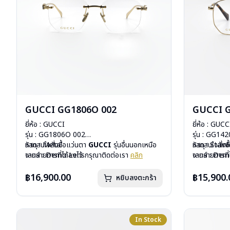
GUCCI GG1806O 002
GUCCI 
ยี่ห้อ : GUCCI
ยี่ห้อ : GUCC
รุ่น : GG1806O 002
รุ่น : GG14
วัสดุ : Metal
หากสนใจสั่งชื้อแว่นตา
GUCCI
รุ่นอื่นนอกเหนือ
วัสดุ : Stain
หากสนใจสั่งช
เลนส์ : Demo Lens
จากรายการที่ได้ลงไว้ กรุณาติดต่อเรา
คลิก
เลนส์ : De
จากรายการที่
บานพับ : ไม่มีสปริง
บานพับ : ไม่ม
น้ำหนัก : 27 กรัม
น้ำหนัก : 23 
฿16,900.00
฿15,900.
หยิบลงตะกร้า
อุปกรณ์ : กล่องแว่น, ผ้าเช็ดแว่น
อุปกรณ์ : กล่
การรับประกัน : 1 ปี
การรับประกัน 
In Stock