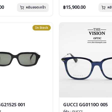
: 1 ปี
การรับประกัน : 1 ปี
00
฿15,900.00
หยิบลงตะกร้า
หย
In Stock
G2152S 001
GUCCI GG0110O 005
I
ยี่ห้อ : GUCCI