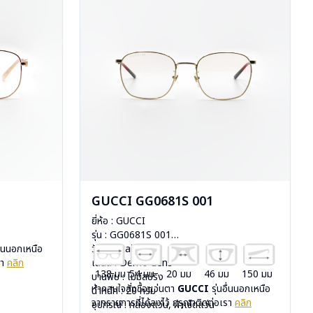
GUCCI GG0681S 001
ยี่ห้อ : GUCCI
รุ่น : GG0681S 001
อื่นนอกเหนือ
วัสดุ : Stainless
รา
คลิก
เลนส์ : Demo Lens
138 มม
54 มม
20 มม
46 มม
150 มม
บานพับ : ไม่มีสปริง
หากสนใจสั่งชื้อแว่นตา
GUCCI
รุ่นอื่นนอกเหนือ
น้ำหนัก : 20 กรัม
จากรายการที่ได้ลงไว้ กรุณาติดต่อเรา
คลิก
อุปกรณ์ : กล่องแว่น, ผ้าเช็ดแว่น