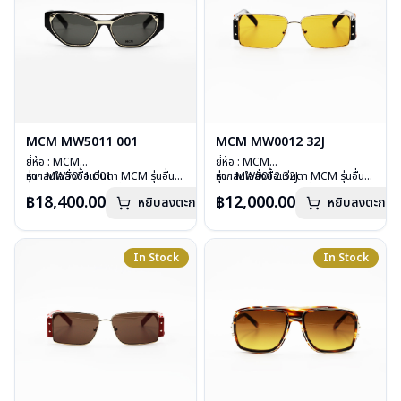
MCM MW5011 001
MCM MW0012 32J
ยี่ห้อ : MCM
ยี่ห้อ : MCM
รุ่น : MW5011 001
หากสนใจสั่งชื้อแว่นตา MCM รุ่นอื่น
รุ่น : MW0012 32J
หากสนใจสั่งชื้อแว่นตา MCM รุ่นอื่น
วัสดุ : Plastic
นอกเหนือจากรายการที่ได้ลงไว้กรุณา
วัสดุ : Plastic
นอกเหนือจากรายการที่ได้ลงไว้กรุณา
฿18,400.00
฿12,000.00
หยิบลงตะกร้า
หยิบลงตะกร้า
เลนส์ : คลิปออนสีเทาดำ
ติดต่อเรา
คลิก
เลนส์ : กันแดดสีน้ำตาล
ติดต่อเรา
คลิก
บานพับ : ไม่มีสปริง
บานพับ : ไม่มีสปริง
อุปกรณ์ : กล่องแว่น, ผ้าเช็ดแว่น
อุปกรณ์ : กล่องแว่น, ผ้าเช็ดแว่น
น้ำหนัก : 52 กรัม
น้ำหนัก : 48 กรัม
In Stock
In Stock
การรับประกัน : 1 ปี
การรับประกัน : 1 ปี