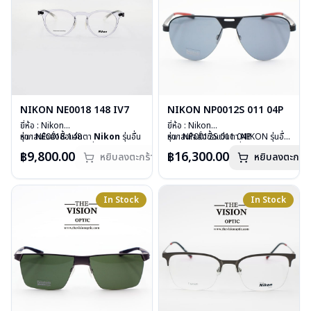
NIKON NE0018 148 IV7
NIKON NP0012S 011 04P
ยี่ห้อ : Nikon
ยี่ห้อ : Nikon
รุ่น : NE0018 148
หากสนใจสั่งชื้อแว่นตา
Nikon
รุ่นอื่น
รุ่น : NP0012S 011 04P
หากสนใจสั่งชื้อแว่นตา NIKON รุ่นอื่น
วัสดุ : พลาสติก
นอกเหนือจากรายการที่ได้ลงไว้กรุณา
วัสดุ : Titanium and Carbon
นอกเหนือจากรายการที่ได้ลงไว้ กรุณา
฿9,800.00
฿16,300.00
หยิบลงตะกร้า
หยิบลงตะกร้า
เลนส์ : Demo Lens
ติดต่อเรา
คลิก
Fiber
ติดต่อเรา
คลิก
บานพับ : ไม่มีสปริง
สินค้าหมดสต๊อกชั่วคราวหากต้องการ
เลนส์ : Polashade เป็นเลนส์
น้ำหนัก : 17 กรัม
สั่งกรุณาติดต่อเรา
คลิก
Polarizde ที่ตัดแสงจ้าได้ดี และเพิ่ม
อุปกรณ์ : กล่องแว่น, ผ้าเช็ดแว่น
ความละเอียดของสีได้ดีขึ้น
In Stock
In Stock
การรับประกัน : 1 ปี
บานพับ : ไม่มีสปริง
น้ำหนัก : 22 กรัม
อุปกรณ์ : กล่องแว่น, ผ้าเช็ดแว่น
การรับประกัน : 1 ปี