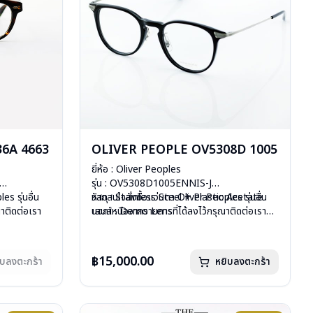
6A 4663
OLIVER PEOPLE OV5308D 1005
ยี่ห้อ : Oliver Peoples
รุ่น : OV5308D1005ENNIS-J
es รุ่นอื่น
วัสดุ :
หากสนใจสั่งชื้อแว่นตา Oliver Peoples รุ่นอื่น
Stainless Steel + Plastic Acetate
าติดต่อเรา
เลนส์ : Demo Lens
นอกเหนือจากรายการที่ได้ลงไว้กรุณาติดต่อเรา
บานพับ : ไม่มีสปริง
คลิก
สั่งกรุณา
น้ำหนัก : 16 กรัม
อุปกรณ์ : กล่องแว่น, ผ้าเช็ดแว่น
฿15,000.00
ิบลงตะกร้า
หยิบลงตะกร้า
การรับประกัน : 1 ปี