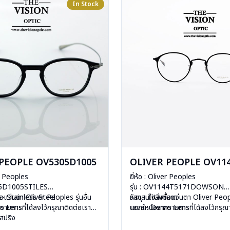
In Stock
 PEOPLE OV5305D1005
OLIVER PEOPLE OV114
er Peoples
ยี่ห้อ : Oliver Peoples
305D1005STILES
รุ่น : OV1144T5171DOWSON
tic- Stainless Steel
้อแว่นตา Oliver Peoples รุ่นอื่น
วัสดุ :
หากสนใจสั่งชื้อแว่นตา Oliver Peopl
Titanium
mo Lens
ายการที่ได้ลงไว้กรุณาติดต่อเรา
เลนส์ : Demo Lens
นอกเหนือจากรายการที่ได้ลงไว้กรุณ
ีสปริง
บานพับ : ไม่มีสปริง
คลิก
กรัม
น้ำหนัก : 13 กรัม