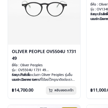
ยี่ห้อ : Oliv
รุ่น : OV13
วัสดุ : Stain
หากสนใจสั่งช
เลนส์ : De
นอกเหนือจากร
บานพับ : ไม่ม
คลิก
น้ำหนัก : 15 
อุปกรณ์ : กล่
การรับประกัน 
OLIVER PEOPLE OV5504U 1731
49
ยี่ห้อ : Oliver Peoples
รุ่น : OV5504U 1731 49
วัสดุ : Plastic
หากสนใจสั่งชื้อแว่นตา Oliver Peoples รุ่นอื่น
เลนส์ : Demo Lens
นอกเหนือจากรายการที่ได้ลงไว้กรุณาติดต่อเรา
บานพับ : ไม่มีสปริง
คลิก
น้ำหนัก : 27 กรัม
฿14,700.00
฿11,000.
หยิบลงตะกร้า
อุปกรณ์ : กล่องแว่น, ผ้าเช็ดแว่น
การรับประกัน : 1 ปี