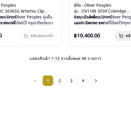
er Peoples
ยี่ห้อ : Oliver Peoples
02C 5036SG Artemio Clip
รุ่น : OV1186 5039 Coleridge
less Steel
้อแว่นตา Oliver Peoples รุ่นอื่น
วัสดุ : Stainless Steel
หากสนใจสั่งชื้อแว่นตา Oliver Peopl
 on ปรอทสี
ายการที่ได้ลงไว้ กรุณาติดต่อเรา
เลนส์ : Demo Lens
นอกเหนือจากรายการที่ได้ลงไว้กรุณ
ีสปริง
บานพับ : ไม่มีสปริง
คลิก
กรัม
อกชั่วคราวหากต้องการสั่งกรุณา
น้ำหนัก : 18 กรัม
0
฿10,400.00
หยิบลงตะกร้า
หย
องแว่น, ผ้าเช็ดแว่น
ิก
อุปกรณ์ : กล่องแว่น, ผ้าเช็ดแว่น
: 1 ปี
การรับประกัน : 1 ปี
แสดงสินค้า
1
-
12
จากทั้งหมด
48
รายการ
1
2
3
4