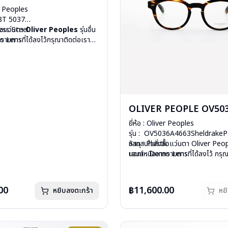
er Peoples
48T 5037
less Steel
ื้อแว่นตา
Oliver Peoples
รุ่นอื่น
mo Lens
ายการที่ได้ลงไว้กรุณาติดต่อเรา
ีสปริง
กรัม
องแว่น, ผ้าเช็ดแว่น
: 1 ปี
OLIVER PEOPLE OV503
ยี่ห้อ : Oliver Peoples
รุ่น : OV5036A4663SheldrakeP
วัสดุ : Plastic
หากสนใจสั่งชื้อแว่นตา Oliver Peopl
เลนส์ : Demo Lens
นอกเหนือจากรายการที่ได้ลงไว้ กรุณ
บานพับ : ไม่มีสปริง
คลิก
น้ำหนัก : 32 กรัม
สินค้าหมดสต๊อกชั่วคราวหากต้องการ
อุปกรณ์ : กล่องแว่น, ผ้าเช็ดแว่น
ติดต่อเรา
คลิก
00
฿11,600.00
หยิบลงตะกร้า
หย
การรับประกัน : 1 ปี