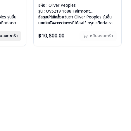
ยี่ห้อ : Oliver Peoples
รุ่น : OV5219 1688 Fairmont
es รุ่นอื่น
วัสดุ : Plastic
หากสนใจสั่งชื้อแว่นตา Oliver Peoples รุ่นอื่น
าติดต่อเรา
เลนส์ : Demo Lens
นอกเหนือจากรายการที่ได้ลงไว้ กรุณาติดต่อเรา
บานพับ : ไม่มีสปริง
คลิก
น้ำหนัก : 21 กรัม
สินค้าหมดสต๊อกชั่วคราวหากต้องการสั่งกรุณา
฿10,800.00
ิบลงตะกร้า
หยิบลงตะกร้า
อุปกรณ์ : กล่องแว่น, ผ้าเช็ดแว่น
ติดต่อเรา
คลิก
การรับประกัน : 1 ปี