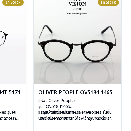
In Stock
In Stock
4T 5171
OLIVER PEOPLE OV5184 1465
ยี่ห้อ : Oliver Peoples
รุ่น : OV51841465
es รุ่นอื่น
วัสดุ : Plastic- Stainless Steel
หากสนใจสั่งชื้อแว่นตา Oliver Peoples รุ่นอื่น
าติดต่อเรา
เลนส์ : Demo Lens
นอกเหนือจากรายการที่ได้ลงไว้กรุณาติดต่อเรา
บานพับ : ไม่มีสปริง
คลิก
น้ำหนัก : 20 กรัม