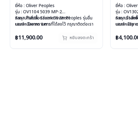
ยี่ห้อ : Oliver Peoples
ยี่ห้อ : Oliv
รุ่น : OV1104 5039 MP-2
รุ่น : OV13
วัสดุ : Plastic-Stainless Steel
หากสนใจสั่งชื้อแว่นตา Oliver Peoples รุ่นอื่น
วัสดุ : Stain
หากสนใจสั่งชื
เลนส์ : Demo Lens
นอกเหนือจากรายการที่ได้ลงไว้ กรุณาติดต่อเรา
เลนส์ : clip
นอกเหนือจากร
บานพับ : ไม่มีสปริง
คลิก
บานพับ : ไม่ม
คลิก
น้ำหนัก : 19 กรัม
สินค้าหมดสต๊อกชั่วคราวหากต้องการสั่งกรุณา
น้ำหนัก : 11 
สินค้าหมดสต๊
฿11,900.00
฿4,100.0
หยิบลงตะกร้า
อุปกรณ์ : กล่องแว่น, ผ้าเช็ดแว่น
ติดต่อเรา
คลิก
อุปกรณ์ : กล่
ติดต่อเรา
คล
การรับประกัน : 1 ปี
การรับประกัน 