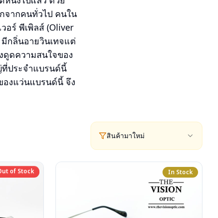
ด์หนึ่งไปแล้ว ด้วย
งมากจากคนทั่วไป คนใน
อร์ พีเพิลส์ (Oliver
มีกลิ่นอายวินเทจแต่
ถดึงดูดความสนใจของ
่ที่ประจำแบรนด์นี้
องแว่นแบรนด์นี้ จึง
สินค้ามาใหม่
Out of Stock
Out of Stock
In Stock