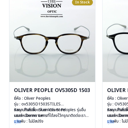
In Stock
OLIVER PEOPLE OV5305D 1503
OLIVER
ยี่ห้อ : Oliver Peoples
ยี่ห้อ : Oliv
รุ่น : ov5305D1503STILES
รุ่น : OV5
วัสดุ : Plastic- Stainless Steel
หากสนใจสั่งชื้อแว่นตา Oliver Peoples รุ่นอื่น
วัสดุ : Plas
หากสนใจสั่งชื
เลนส์ : Demo Lens
นอกเหนือจากรายการที่ได้ลงไว้กรุณาติดต่อเรา
เลนส์ : De
นอกเหนือจากร
บานพับ : ไม่มีสปริง
คลิก
บานพับ : ไม่ม
คลิก
น้ำหนัก : 14 กรัม
น้ำหนัก : 14 