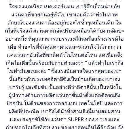
ใจของแดเนียล เบคเคอร์แมน เขารู้สึกเบื่อหน่ายกับ
แว่นตาที่ขายกันอยู่ทั่วไป เขาเลยคิดว่าทำไมภาพ
ลักษณ์ของแว่นตาต้องอยู่กับอะไรซ้ำๆเหมือนเดิม ใน
เมื่อที่จริงแล้วแว่นตามันก็เปรียบเหมือนได้กับงานศิลปะ
อย่างหนึ่ง ที่คุณสามารถบรรเลงสีสันหรือสร้างสรรค์ไอ
เดีย ทำอะไรที่มันดูแตกต่างและน่าสนใจได้มากกว่า
แค่แว่นตาอันนึงที่พกติดตัวไปไหนต่อไหน แดเนียลจึง
เกิดไอเดียขึ้นพร้อมกับถามตัวเองว่า “ แล้วทำไมเราถึง
ไม่ทำมันซะเองล่ะ ” ซึ่งแรงบันดาลใจแรกสุดของเขา
นั้นเกี่ยวกับประเทศอิตาลีซึ่งเป็นบ้านเกิดของเขาเอง
เขารับรู้และซึมซับเป็นอย่างดีว่าอิตาลีนั้น เป็นหนึ่งใน
ผู้นำทางด้านการผลิตแว่นตาชั้นนำตั้งแต่อดีตจนถึง
ปัจจุบัน ในด้านของการออกแบบ เทคโนโลยี และการ
ผลิตที่ประณีต เขาจึงได้นำทั้งสามสิ่งนี้มาผสมผสาน
และประยุกซ์ใช้กับแว่นตา SUPER ของเขาเองและ
ถ่ายทอดไอเดียที่สวยงามของเราสู่คนอื่นได้อีกด้วย ดัง