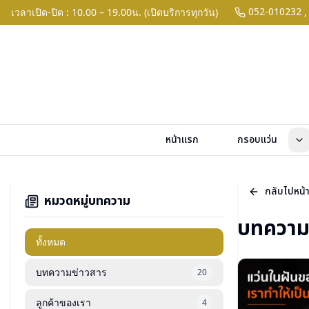
052-010232
เวลาเปิด-ปิด : 10.00 – 19.00น. (เปิดบริการทุกวัน)
,
หน้าแรก
กรอบแว่น
กลับไปหน้
หมวดหมู่บทความ
บทความ
ทั้งหมด
บทความข่าวสาร
20
ลูกค้าของเรา
4