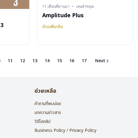
11 เดือนที่ผ่านมา
•
เลนส์ Hoya
Amplitude Plus
 3
อ่านเพิ่มเติม
0
11
12
13
14
15
16
17
Next
ช่วยเหลือ
คำถามที่พบบ่อย
บทความข่าวสาร
วิดีโอคลิป
Business Policy / Privacy Policy