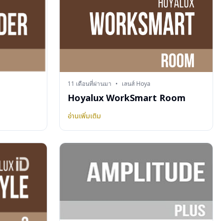
11 เดือนที่ผ่านมา
•
เลนส์ Hoya
Hoyalux WorkSmart Room
อ่านเพิ่มเติม