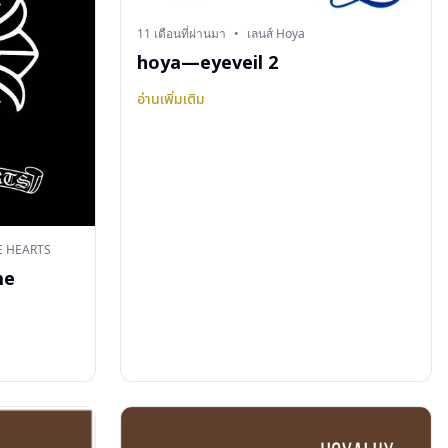
11 เดือนที่ผ่านมา
•
เลนส์ Hoya
hoya—eyeveil 2
อ่านเพิ่มเติม
E HEARTS
me