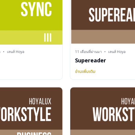
า
•
เลนส์ Hoya
11 เดือนที่ผ่านมา
•
เลนส์ Hoya
Supereader
อ่านเพิ่มเติม