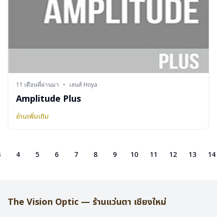
11 เดือนที่ผ่านมา
•
เลนส์ Hoya
Amplitude Plus
อ่านเพิ่มเติม
3
4
5
6
7
8
9
10
11
12
13
14
The Vision Optic — ร้านแว่นตา เชียงใหม่