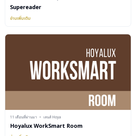
Supereader
อ่านเพิ่มเติม
11 เดือนที่ผ่านมา
•
เลนส์ Hoya
Hoyalux WorkSmart Room