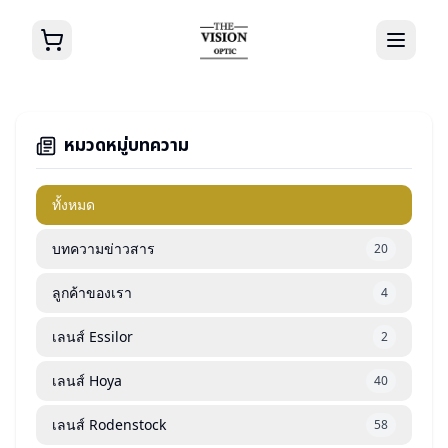
หมวดหมู่บทความ
ทั้งหมด
บทความข่าวสาร
20
ลูกค้าของเรา
4
เลนส์ Essilor
2
เลนส์ Hoya
40
เลนส์ Rodenstock
58