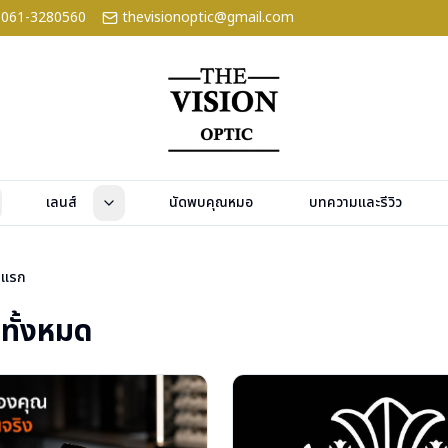
061-3280560
thevisionoptic@gmail.com
เลนส์
นัดพบคุณหมอ
บทความและรีวิว
าแรก
ทั้งหมด