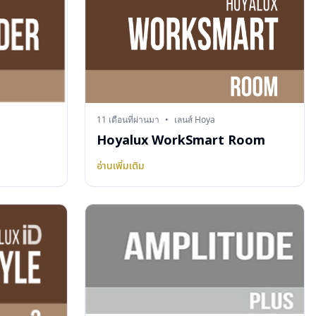
11 เดือนที่ผ่านมา
•
เลนส์ Hoya
Hoyalux WorkSmart Room
อ่านเพิ่มเติม