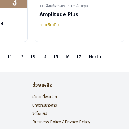
11 เดือนที่ผ่านมา
•
เลนส์ Hoya
Amplitude Plus
 3
อ่านเพิ่มเติม
0
11
12
13
14
15
16
17
Next
ช่วยเหลือ
คำถามที่พบบ่อย
บทความข่าวสาร
วิดีโอคลิป
Business Policy / Privacy Policy