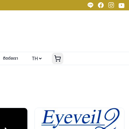
ติดต่อเรา