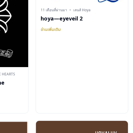
11 เดือนที่ผ่านมา
•
เลนส์ Hoya
hoya—eyeveil 2
อ่านเพิ่มเติม
E HEARTS
me