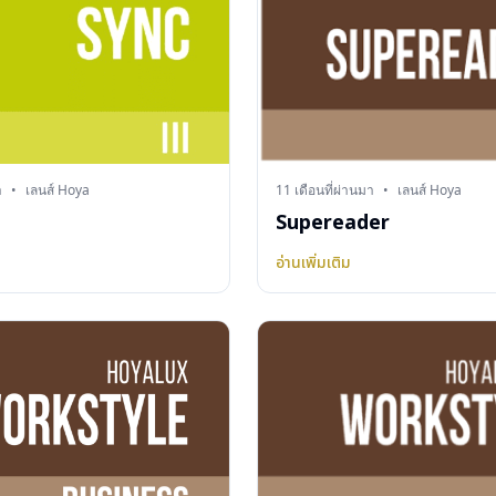
า
•
เลนส์ Hoya
11 เดือนที่ผ่านมา
•
เลนส์ Hoya
Supereader
อ่านเพิ่มเติม