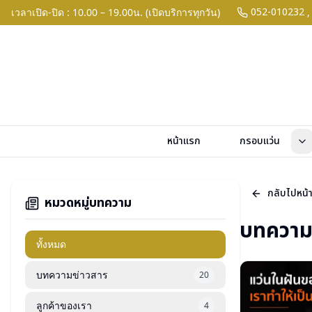
052-010232
เวลาเปิด-ปิด : 10.00 – 19.00น. (เปิดบริการทุกวัน)
,
หน้าแรก
กรอบแว่น
กลับไปหน้
หมวดหมู่บทความ
บทความ
ทั้งหมด
บทความข่าวสาร
20
ลูกค้าของเรา
4