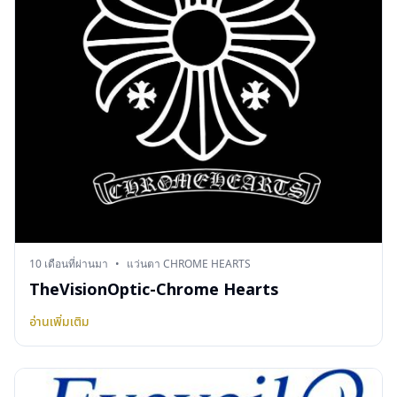
10 เดือนที่ผ่านมา
•
แว่นตา CHROME HEARTS
TheVisionOptic-Chrome Hearts
อ่านเพิ่มเติม