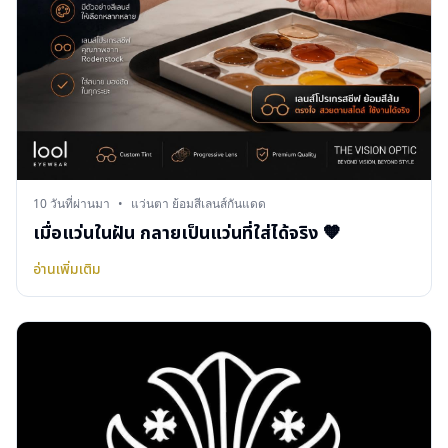
10 วันที่ผ่านมา
•
แว่นตา ย้อมสีเลนส์กันแดด
เมื่อแว่นในฝัน กลายเป็นแว่นที่ใส่ได้จริง 🧡
อ่านเพิ่มเติม