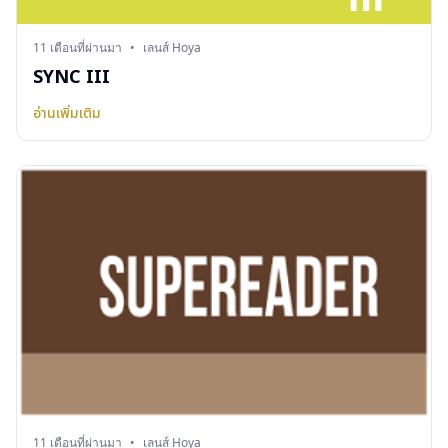
11 เดือนที่ผ่านมา
•
เลนส์ Hoya
SYNC III
อ่านเพิ่มเติม
11 เดือนที่ผ่านมา
•
เลนส์ Hoya