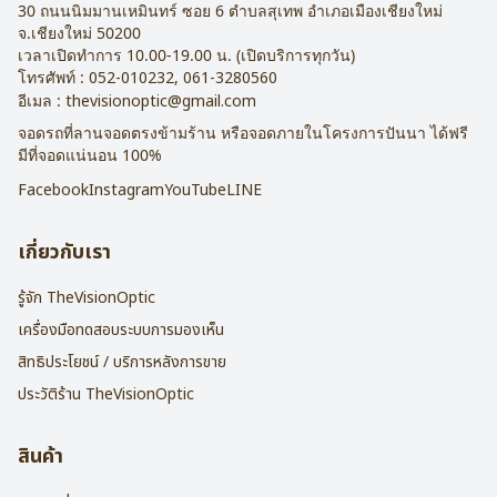
30 ถนนนิมมานเหมินทร์ ซอย 6
ตำบลสุเทพ อำเภอเมืองเชียงใหม่
จ.
เชียงใหม่
50200
เวลาเปิดทำการ 10.00-19.00 น. (เปิดบริการทุกวัน)
โทรศัพท์ :
052-010232
,
061-3280560
อีเมล :
thevisionoptic@gmail.com
จอดรถที่ลานจอดตรงข้ามร้าน หรือจอดภายในโครงการปันนา ได้ฟรี
มีที่จอดแน่นอน 100%
Facebook
Instagram
YouTube
LINE
เกี่ยวกับเรา
รู้จัก TheVisionOptic
เครื่องมือทดสอบระบบการมองเห็น
สิทธิประโยชน์ / บริการหลังการขาย
ประวัติร้าน TheVisionOptic
สินค้า