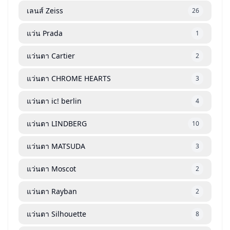
เลนส์ Zeiss
26
แว่น Prada
1
แว่นตา Cartier
2
แว่นตา CHROME HEARTS
3
แว่นตา ic! berlin
4
แว่นตา LINDBERG
10
แว่นตา MATSUDA
3
แว่นตา Moscot
2
แว่นตา Rayban
2
แว่นตา Silhouette
8