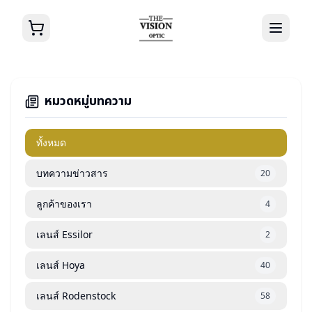
หมวดหมู่บทความ
ทั้งหมด
บทความข่าวสาร
20
ลูกค้าของเรา
4
เลนส์ Essilor
2
เลนส์ Hoya
40
เลนส์ Rodenstock
58