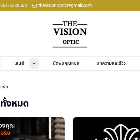
061-3280560
thevisionoptic@gmail.com
เลนส์
นัดพบคุณหมอ
บทความและรีวิว
าแรก
ทั้งหมด