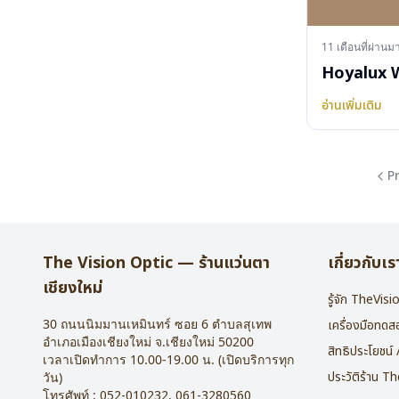
11 เดือนที่ผ่านม
Hoyalux 
อ่านเพิ่มเติม
P
The Vision Optic — ร้านแว่นตา
เกี่ยวกับเร
เชียงใหม่
รู้จัก TheVis
30 ถนนนิมมานเหมินทร์ ซอย 6
ตำบลสุเทพ
เครื่องมือทด
อำเภอเมืองเชียงใหม่
จ.
เชียงใหม่
50200
สิทธิประโยชน์
เวลาเปิดทำการ 10.00-19.00 น. (เปิดบริการทุก
ประวัติร้าน T
วัน)
โทรศัพท์ :
052-010232
,
061-3280560