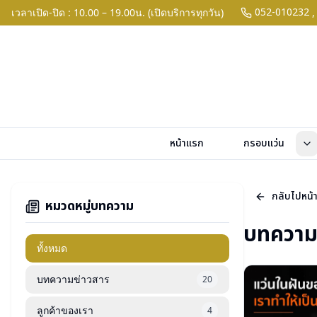
052-010232
เวลาเปิด-ปิด : 10.00 – 19.00น. (เปิดบริการทุกวัน)
,
หน้าแรก
กรอบแว่น
กลับไปหน้
หมวดหมู่บทความ
บทความ
ทั้งหมด
บทความข่าวสาร
20
ลูกค้าของเรา
4