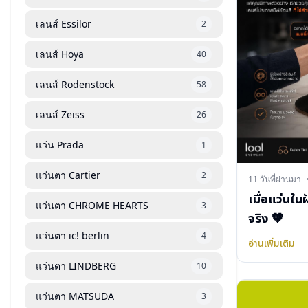
เลนส์ Essilor
2
เลนส์ Hoya
40
เลนส์ Rodenstock
58
เลนส์ Zeiss
26
แว่น Prada
1
แว่นตา Cartier
2
11 วันที่ผ่านมา
เมื่อแว่นในฝ
แว่นตา CHROME HEARTS
3
จริง 🧡
แว่นตา ic! berlin
4
อ่านเพิ่มเติม
แว่นตา LINDBERG
10
แว่นตา MATSUDA
3