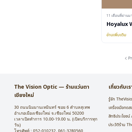
11 เดือนที่ผ่านม
Hoyalux 
อ่านเพิ่มเติม
P
The Vision Optic — ร้านแว่นตา
เกี่ยวกับเร
เชียงใหม่
รู้จัก TheVis
30 ถนนนิมมานเหมินทร์ ซอย 6
ตำบลสุเทพ
เครื่องมือทด
อำเภอเมืองเชียงใหม่
จ.
เชียงใหม่
50200
สิทธิประโยชน์
เวลาเปิดทำการ 10.00-19.00 น. (เปิดบริการทุก
ประวัติร้าน T
วัน)
โทรศัพท์ :
052-010232
,
061-3280560