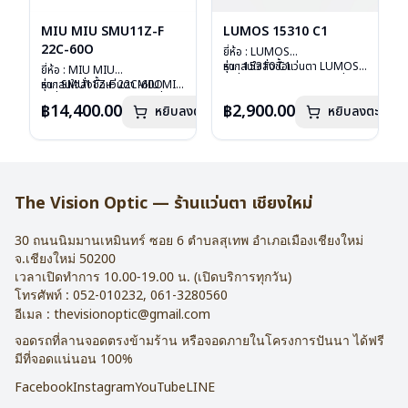
MIU MIU SMU11Z-F
LUMOS 15310 C1
22C-60O
ยี่ห้อ : LUMOS
รุ่น : 15310 C1
หากสนใจสั่งชื้อแว่นตา LUMOS
ยี่ห้อ : MIU MIU
วัสดุ : Titanium
รุ่นอื่นนอกเหนือจากรายการที่ได้
รุ่น : SMU11Z-F 22C-60O
หากสนใจสั่งชื้อแว่นตา MIU MIU
เลนส์ : Demo Lens
ลงไว้กรุณาติดต่อเรา
คลิก
วัสดุ : Plastic
รุ่นอื่นนอกเหนือจากรายการที่ได้
฿14,400.00
฿2,900.00
หยิบลงตะกร้า
บานพับ : ไม่มีสปริง
หยิบลงตะกร้า
เลนส์ : กันแดดสีฟ้า
ลงไว้กรุณาติดต่อเรา
คลิก
น้ำหนัก : 16 กรัม
บานพับ : ไม่มีสปริง
อุปกรณ์ : กล่องแว่น , ผ้าเช็ดแว่น
น้ำหนัก : 24 กรัม
การรับประกัน : 2 ปี
อุปกรณ์ : กล่องแว่น , ผ้าเช็ดแว่น
การรับประกัน : 1 ปี
The Vision Optic — ร้านแว่นตา เชียงใหม่
30 ถนนนิมมานเหมินทร์ ซอย 6
ตำบลสุเทพ อำเภอเมืองเชียงใหม่
จ.
เชียงใหม่
50200
เวลาเปิดทำการ 10.00-19.00 น. (เปิดบริการทุกวัน)
โทรศัพท์ :
052-010232
,
061-3280560
อีเมล :
thevisionoptic@gmail.com
จอดรถที่ลานจอดตรงข้ามร้าน หรือจอดภายในโครงการปันนา ได้ฟรี
มีที่จอดแน่นอน 100%
Facebook
Instagram
YouTube
LINE