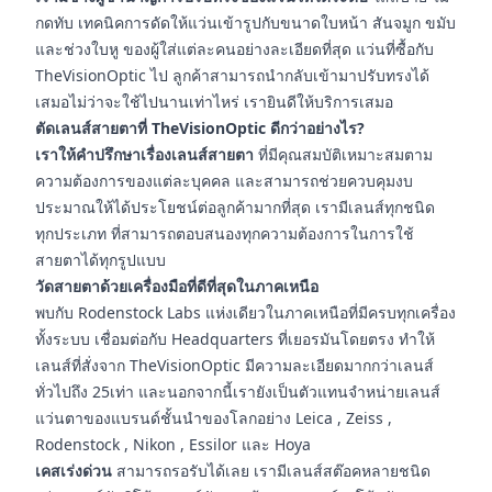
กดทับ เทคนิคการดัดให้แว่นเข้ารูปกับขนาดใบหน้า สันจมูก ขมับ
และช่วงใบหู ของผู้ใส่แต่ละคนอย่างละเอียดที่สุด แว่นที่ซื้อกับ
TheVisionOptic ไป ลูกค้าสามารถนำกลับเข้ามาปรับทรงได้
เสมอไม่ว่าจะใช้ไปนานเท่าไหร่ เรายินดีให้บริการเสมอ
ตัดเลนส์สายตาที่ TheVisionOptic ดีกว่าอย่างไร?
เราให้คำปรึกษาเรื่องเลนส์สายตา
ที่มีคุณสมบัติเหมาะสมตาม
ความต้องการของแต่ละบุคคล และสามารถช่วยควบคุมงบ
ประมาณให้ได้ประโยชน์ต่อลูกค้ามากที่สุด เรามีเลนส์ทุกชนิด
ทุกประเภท ที่สามารถตอบสนองทุกความต้องการในการใช้
สายตาได้ทุกรูปแบบ
วัดสายตาด้วยเครื่องมือที่ดีที่สุดในภาคเหนือ
พบกับ Rodenstock Labs แห่งเดียวในภาคเหนือที่มีครบทุกเครื่อง
ทั้งระบบ เชื่อมต่อกับ Headquarters ที่เยอรมันโดยตรง ทำให้
เลนส์ที่สั่งจาก TheVisionOptic มีความละเอียดมากกว่าเลนส์
ทั่วไปถึง 25เท่า และนอกจากนี้เรายังเป็นตัวแทนจำหน่ายเลนส์
แว่นตาของแบรนด์ชั้นนำของโลกอย่าง Leica , Zeiss ,
Rodenstock , Nikon , Essilor และ Hoya
เคสเร่งด่วน
สามารถรอรับได้เลย เรามีเลนส์สต๊อคหลายชนิด