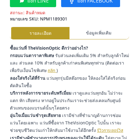
แชท LINE
แชท FACEBOOK
สถานะ:
สินค้าหมด
หมายเลข SKU:
NPM1189301
ข้อมูลเพิ่มเติม
รายละเอียด
ซื้อแว่นที่ TheVisionOptic ดีกว่าอย่างไร?
กรอบแว่นตาราคาพิเศษ
รับส่วนลดเพิ่มเติม 5% สำหรับลูกค้าใหม่
และ ส่วนลด 10% สำหรับลูกค้าเก่าคนพิเศษทุกท่าน (ติดต่อเรา
เพื่อรับเงื่อนไขพิเศษ
คลิก
)
ลองใส่จริงได้ที่ร้าน
แว่นทุกรุ่นมีสต๊อกของ ให้ลองใส่ได้จริงก่อน
ตัดสินใจซื้อ
บริการหลังการขายระดับพรีเมี่ยม
เราดูแลแว่นทุกอัน ไม่ว่าจะ
แตก หัก เสียทรง หากอยู่ในประกันเราจะช่วยส่งเคลมกับศูนย์
ตัวแทนของแบรนด์นั้นๆโดยตรง
อุ่นใจเมื่อแว่นชำรุดเสียหาย
เรามีช่างที่ชำนาญด้านการซ่อม
แว่นโดยเฉพาะ แว่นที่ซื้อจาก TheVisionOptic ไปนั้น เราจะ
ช่วยชุบชีวิตแว่นเก่าให้กลับมาใช้งานได้อีกครั้ง
รีวิวการเซอร์วิส
เรามีช่างผู้ชำนาญการปรับทรงของแว่นให้ได้ระดับ
ใส่สบาย ไม่