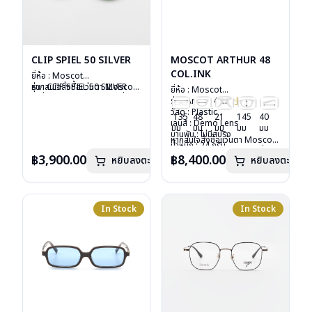
CLIP SPIEL 50 SILVER
MOSCOT ARTHUR 48
COL.INK
ยี่ห้อ : Moscot
รุ่น : CLIP SPIEL 50 SILVER
หากสนใจสั่งชื้อแว่นตา Moscot
ยี่ห้อ : Moscot
วัสดุ : Metal
รุ่นอื่นนอกเหนือจากรายการที่ได้
รุ่น : Arthur 48
Col.ink
เลนส์ : กันแดดสีเขียว G-15
ลงไว้กรุณาติดต่อเรา
คลิก
วัสดุ : Plastic
135
48
21
145
40
Lenses
เลนส์ : Demo Lens
มม
มม
มม
มม
มม
น้ำหนัก : 16 กรัม
บานพับ : ไม่มีสปริง
หากสนใจสั่งชื้อแว่นตา Moscot
อุปกรณ์ : ซองหนัง
น้ำหนัก : 24 กรัม
รุ่นอื่นนอกเหนือจากรายการที่ได้
การรับประกัน : 1 ปี
อุปกรณ์ : กล่องแว่น, กล่อง
฿3,900.00
฿8,400.00
หยิบลงตะกร้า
หยิบลงตะกร้า
ลงไว้กรุณาติดต่อเรา
คลิก
กระดาษ, ผ้าเช็ดแว่น
การรับประกัน : 1 ปี
In Stock
In Stock