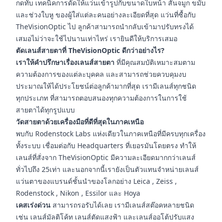
กดทับ เทคนิคการดัดให้แว่นเข้ารูปกับขนาดใบหน้า สันจมูก ขมับ
และช่วงใบหู ของผู้ใส่แต่ละคนอย่างละเอียดที่สุด แว่นที่ซื้อกับ
TheVisionOptic ไป ลูกค้าสามารถนำกลับเข้ามาปรับทรงได้
เสมอไม่ว่าจะใช้ไปนานเท่าไหร่ เรายินดีให้บริการเสมอ
ตัดเลนส์สายตาที่ TheVisionOptic ดีกว่าอย่างไร?
เราให้คำปรึกษาเรื่องเลนส์สายตา
ที่มีคุณสมบัติเหมาะสมตาม
ความต้องการของแต่ละบุคคล และสามารถช่วยควบคุมงบ
ประมาณให้ได้ประโยชน์ต่อลูกค้ามากที่สุด เรามีเลนส์ทุกชนิด
ทุกประเภท ที่สามารถตอบสนองทุกความต้องการในการใช้
สายตาได้ทุกรูปแบบ
วัดสายตาด้วยเครื่องมือที่ดีที่สุดในภาคเหนือ
พบกับ Rodenstock Labs แห่งเดียวในภาคเหนือที่มีครบทุกเครื่อง
ทั้งระบบ เชื่อมต่อกับ Headquarters ที่เยอรมันโดยตรง ทำให้
เลนส์ที่สั่งจาก TheVisionOptic มีความละเอียดมากกว่าเลนส์
ทั่วไปถึง 25เท่า และนอกจากนี้เรายังเป็นตัวแทนจำหน่ายเลนส์
แว่นตาของแบรนด์ชั้นนำของโลกอย่าง Leica , Zeiss ,
Rodenstock , Nikon , Essilor และ Hoya
เคสเร่งด่วน
สามารถรอรับได้เลย เรามีเลนส์สต๊อคหลายชนิด
เช่น เลนส์มัลติโค้ท เลนส์ตัดแสงฟ้า และเลนส์ออโต้ปรับแสง