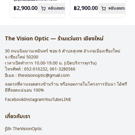
เลนส์ : Demo Lens
ลงไว้กรุณาติดต่อเรา
คลิก
เลนส์ : Demo Lens
ลงไว้กรุณาติดต่อเรา
คลิก
฿2,900.00
฿2,900.00
หยิบลงตะกร้า
หยิบลงตะกร้า
บานพับ : ไม่มีสปริง
บานพับ : ไม่มีสปริง
น้ำหนัก : 16 กรัม
น้ำหนัก : 16 กรัม
อุปกรณ์ : กล่องแว่น , ผ้าเช็ดแว่น
อุปกรณ์ : กล่องแว่น , ผ้าเช็ดแว่น
การรับประกัน : 2 ปี
การรับประกัน : 2 ปี
The Vision Optic — ร้านแว่นตา เชียงใหม่
30 ถนนนิมมานเหมินทร์ ซอย 6
ตำบลสุเทพ อำเภอเมืองเชียงใหม่
จ.
เชียงใหม่
50200
เวลาเปิดทำการ 10.00-19.00 น. (เปิดบริการทุกวัน)
โทรศัพท์ :
052-010232
,
061-3280560
อีเมล :
thevisionoptic@gmail.com
จอดรถที่ลานจอดตรงข้ามร้าน หรือจอดภายในโครงการปันนา ได้ฟรี
มีที่จอดแน่นอน 100%
Facebook
Instagram
YouTube
LINE
เกี่ยวกับเรา
รู้จัก TheVisionOptic