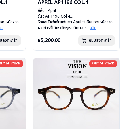
L.1
APRIL AP1196 COL.4
ยี่ห้อ : April
รุ่น : AP1196 Col.4
นนอกเหนือจาก
วัสดุ : Titanium
หากสนใจสั่งชื้อแว่นตา April รุ่นอื่นนอกเหนือจาก
ิก
เลนส์ : Demo Lens
รายการที่ได้ลงไว้กรุณาติดต่อเรา
คลิก
บานพับ : ไม่มีสปริง
น้ำหนัก : 17 กรัม
฿5,200.00
ิบลงตะกร้า
หยิบลงตะกร้า
อุปกรณ์ : กล่องแว่น, ผ้าเช็ดแว่น
การรับประกัน : 1 ปี
Out of Stock
Out of Stock
Out of Stock
Out of Stock