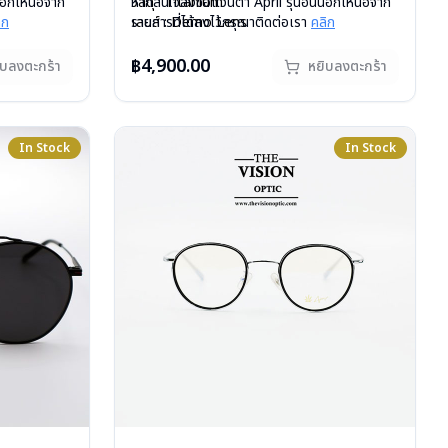
นนอกเหนือจาก
วัสดุ : Titanium
หากสนใจสั่งชื้อแว่นตา April รุ่นอื่นนอกเหนือจาก
ิก
เลนส์ : Demo Lens
รายการที่ได้ลงไว้กรุณาติดต่อเรา
คลิก
สั่งกรุณา
บานพับ : ไม่มีสปริง
สินค้าหมดสต๊อกชั่วคราวหากต้องการสั่งกรุณา
น้ำหนัก : 13 กรัม
ติดต่อเรา
คลิก
฿4,900.00
ิบลงตะกร้า
หยิบลงตะกร้า
อุปกรณ์ : กล่องแว่น, ผ้าเช็ดแว่น
การรับประกัน : 1 ปี
In Stock
In Stock