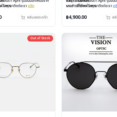
nium
้อแว่นตา April รุ่นอื่นนอกเหนือจาก
วัสดุ : Titanium
หากสนใจสั่งชื้อแว่นตา April รุ่นอื่
mo Lens
ลงไว้กรุณาติดต่อเรา
คลิก
เลนส์ : Demo Lens
รายการที่ได้ลงไว้กรุณาติดต่อเรา
คล
ีสปริง
รุ่นนี้หมดสต็อกหากท่านต้องการสั่ง
บานพับ : ไม่มีสปริง
สินค้าหมดสต๊อกชั่วคราวหากต้องการ
กรัม
ต่อเรา
คลิก
น้ำหนัก : 13 กรัม
ติดต่อเรา
คลิก
0
฿4,900.00
หยิบลงตะกร้า
หย
องแว่น, ผ้าเช็ดแว่น
อุปกรณ์ : กล่องแว่น, ผ้าเช็ดแว่น
: 1 ปี
การรับประกัน : 1 ปี
Out of Stock
Out of Stock