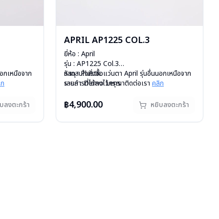
APRIL AP1225 COL.3
ยี่ห้อ : April
รุ่น : AP1225 Col.3
นนอกเหนือจาก
วัสดุ : Plastic
หากสนใจสั่งชื้อแว่นตา April รุ่นอื่นนอกเหนือจาก
ิก
เลนส์ : Demo Lens
รายการที่ได้ลงไว้กรุณาติดต่อเรา
คลิก
สั่งกรุณา
บานพับ : ไม่มีสปริง
สินค้าหมดสต๊อกชั่วคราวหากต้องการสั่งกรุณา
น้ำหนัก : 30 กรัม
ติดต่อเรา
คลิก
฿4,900.00
ิบลงตะกร้า
หยิบลงตะกร้า
อุปกรณ์ : กล่องแว่น, ผ้าเช็ดแว่น
การรับประกัน : 1 ปี