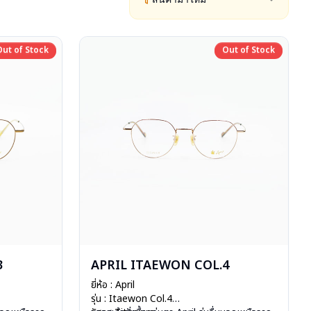
Out of Stock
Out of Stock
Out of Stock
Out of Stock
3
APRIL ITAEWON COL.4
ยี่ห้อ : April
รุ่น : Itaewon Col.4