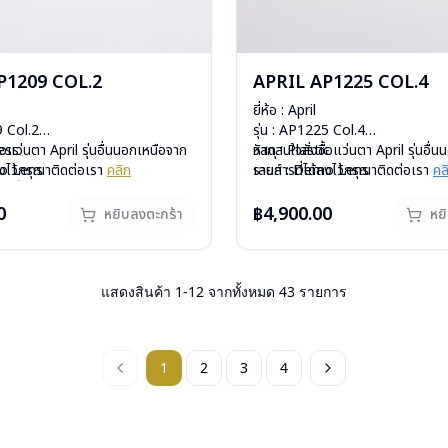
P1209 COL.2
APRIL AP1225 COL.4
ยี่ห้อ : April
9 Col.2
รุ่น : AP1225 Col.4
less
้อแว่นตา April รุ่นอื่นนอกเหนือจาก
วัสดุ : Plastic
หากสนใจสั่งชื้อแว่นตา April รุ่นอื่
mo Lens
ลงไว้กรุณาติดต่อเรา
คลิก
เลนส์ : Demo Lens
รายการที่ได้ลงไว้กรุณาติดต่อเรา
คล
ีสปริง
รุ่นนี้หมดสต็อกหากท่านต้องการสั่ง
บานพับ : ไม่มีสปริง
สินค้าหมดสต๊อกชั่วคราวหากต้องการ
กรัม
ต่อเรา
คลิก
น้ำหนัก : 30 กรัม
ติดต่อเรา
คลิก
0
฿4,900.00
หยิบลงตะกร้า
หย
องแว่น, ผ้าเช็ดแว่น
อุปกรณ์ : กล่องแว่น, ผ้าเช็ดแว่น
: 1 ปี
การรับประกัน : 1 ปี
แสดงสินค้า
1
-
12
จากทั้งหมด
43
รายการ
1
2
3
4