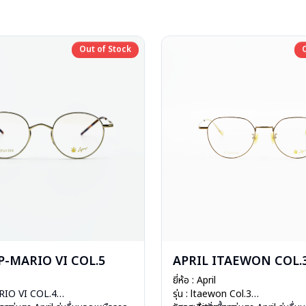
Out of Stock
Out of Stock
P-MARIO VI COL.5
APRIL ITAEWON COL.
ยี่ห้อ : April
ARIO VI COL.4
รุ่น : ltaewon Col.3