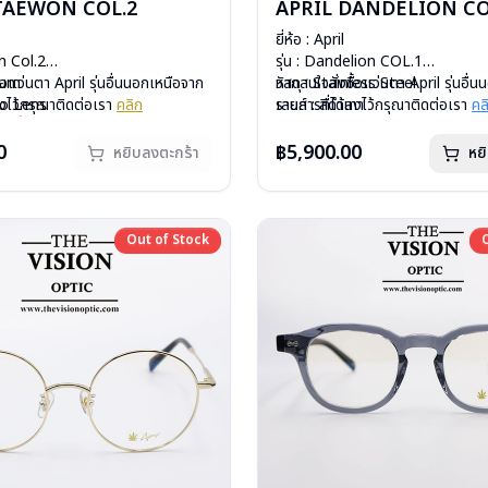
ITAEWON COL.2
APRIL DANDELION CO
ยี่ห้อ : April
on Col.2
รุ่น : Dandelion COL.1
nium
้อแว่นตา April รุ่นอื่นนอกเหนือจาก
วัสดุ : Stainless Steel
หากสนใจสั่งชื้อแว่นตา April รุ่นอื่
mo Lens
ลงไว้กรุณาติดต่อเรา
คลิก
เลนส์ : สีดำเทา
รายการที่ได้ลงไว้กรุณาติดต่อเรา
คล
ีสปริง
รุ่นนี้หมดสต็อกหากท่านต้องการสั่ง
บานพับ : ไม่มีสปริง
กรัม
ต่อเรา
คลิก
น้ำหนัก : 28 กรัม
0
฿5,900.00
หยิบลงตะกร้า
หย
องแว่น, ผ้าเช็ดแว่น
อุปกรณ์ : กล่องแว่น, ผ้าเช็ดแว่น
: 1 ปี
การรับประกัน : 1 ปี
Out of Stock
Out of Stock