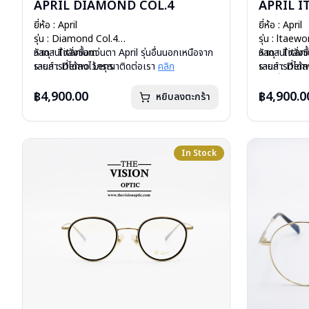
APRIL DIAMOND COL.4
APRIL 
ยี่ห้อ : April
ยี่ห้อ : April
รุ่น : Diamond Col.4
รุ่น : ltaew
วัสดุ : Titanium
หากสนใจสั่งชื้อแว่นตา April รุ่นอื่นนอกเหนือจาก
วัสดุ : Tita
หากสนใจสั่งชื
เลนส์ : Demo Lens
รายการที่ได้ลงไว้กรุณาติดต่อเรา
คลิก
เลนส์ : De
รายการที่ได้
บานพับ : ไม่มีสปริง
บานพับ : ไม่ม
ขณะนี้แว่นตา
น้ำหนัก : 13 กรัม
น้ำหนัก : 13 
ชื้อ กรุณาติด
฿4,900.00
฿4,900.0
หยิบลงตะกร้า
อุปกรณ์ : กล่องแว่น, ผ้าเช็ดแว่น
อุปกรณ์ : กล่
การรับประกัน : 1 ปี
การรับประกัน 
In Stock