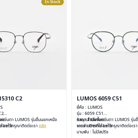
In Stock
5310 C2
LUMOS 6059 C51
OS
ยี่ห้อ : LUMOS
 C2
รุ่น : 6059 C51
ium
ื้อแว่นตา LUMOS รุ่นอื่นนอกเหนือ
วัสดุ : Titanium
หากสนใจสั่งชื้อแว่นตา LUMOS รุ่นอ
mo Lens
ได้ลงไว้กรุณาติดต่อเรา
คลิก
เลนส์ : Demo Lens
จากรายการที่ได้ลงไว้กรุณาติดต่อเร
ีสปริง
บานพับ : ไม่มีสปริง