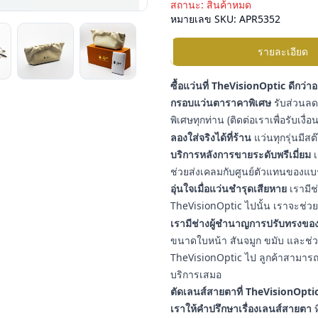
สถานะ:
สินค้าหมด
หมายเลข SKU:
APR5352
รายละเอียด
ซื้อแว่นที่ TheVisionOptic ดีกว่า
กรอบแว่นตาราคาพิเศษ
รับส่วนลดเ
พิเศษทุกท่าน (ติดต่อเราเพื่อรับเงื
ลองใส่จริงได้ที่ร้าน
แว่นทุกรุ่นมีสต
บริการหลังการขายระดับพรีเมี่ยม
เ
ช่วยส่งเคลมกับศูนย์ตัวแทนของแบ
อุ่นใจเมื่อแว่นชำรุดเสียหาย
เรามีช
TheVisionOptic ไปนั้น เราจะช่วยช
เรามีช่างผู้ชำนาญการปรับทรงของ
ขนาดใบหน้า สันจมูก ขมับ และช่วงใบ
TheVisionOptic ไป ลูกค้าสามารถน
บริการเสมอ
ตัดเลนส์สายตาที่ TheVisionOptic
เราให้คำปรึกษาเรื่องเลนส์สายตา
ท