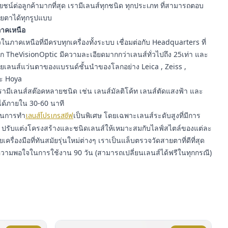
์ต่อลูกค้ามากที่สุด เรามีเลนส์ทุกชนิด ทุกประเภท ที่สามารถตอบ
ยตาได้ทุกรูปแบบ
นภาคเหนือ
นภาคเหนือที่มีครบทุกเครื่องทั้งระบบ เชื่อมต่อกับ Headquarters ที่
าก TheVisionOptic มีความละเอียดมากกว่าเลนส์ทั่วไปถึง 25เท่า และ
ายเลนส์แว่นตาของแบรนด์ชั้นนำของโลกอย่าง Leica , Zeiss ,
ละ Hoya
ามีเลนส์สต๊อคหลายชนิด เช่น เลนส์มัลติโค้ท เลนส์ตัดแสงฟ้า และ
ได้ภายใน 30-60 นาที
ญในการทำ
เลนส์โปรเกรสซีฟ
เป็นพิเศษ โดยเฉพาะเลนส์ระดับสูงที่มีการ
รับแต่งโครงสร้างและชนิดเลนส์ให้เหมาะสมกับไลฟ์สไตล์ของแต่ละ
ยเครื่องมือที่ทันสมัยรุ่นใหม่ต่างๆ เราเป็นแล็บตรวจวัดสายตาที่ดีที่สุด
ความพอใจในการใช้งาน 90 วัน (สามารถเปลี่ยนเลนส์ได้ฟรีในทุกกรณี)