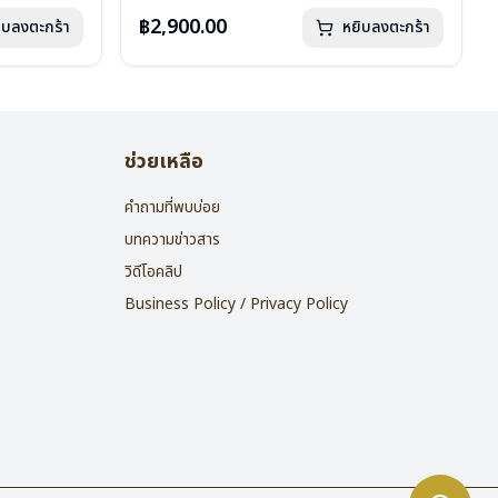
น้ำหนัก : 16 กรัม
อุปกรณ์ : กล่องแว่น , ผ้าเช็ดแว่น
฿2,900.00
ิบลงตะกร้า
หยิบลงตะกร้า
การรับประกัน : 2 ปี
ช่วยเหลือ
คำถามที่พบบ่อย
บทความข่าวสาร
วิดีโอคลิป
Business Policy / Privacy Policy