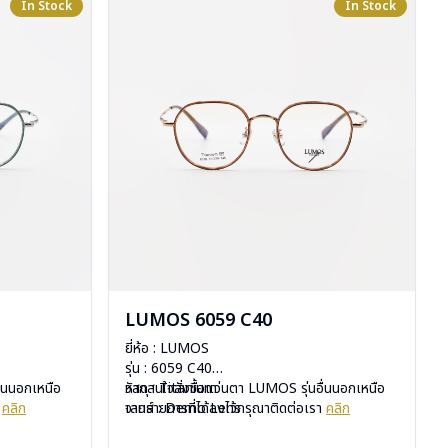
In Stock
In Stock
LUMOS 6059 C40
ยี่ห้อ : LUMOS
รุ่น : 6059 C40
ื่นนอกเหนือ
วัสดุ : Titanium
หากสนใจสั่งชื้อแว่นตา LUMOS รุ่นอื่นนอกเหนือ
า
คลิก
เลนส์ : Demo Lens
จากรายการที่ได้ลงไว้กรุณาติดต่อเรา
คลิก
บานพับ : ไม่มีสปริง