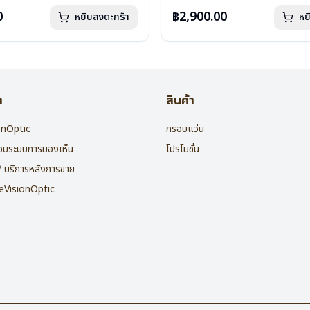
กรัม
น้ำหนัก : 16 กรัม
องแว่น , ผ้าเช็ดแว่น
อุปกรณ์ : กล่องแว่น , ผ้าเช็ดแว่น
0
฿2,900.00
หยิบลงตะกร้า
หย
: 2 ปี
การรับประกัน : 2 ปี
า
สินค้า
ionOptic
กรอบแว่น
สอบระบบการมองเห็น
โปรโมชั่น
 / บริการหลังการขาย
heVisionOptic