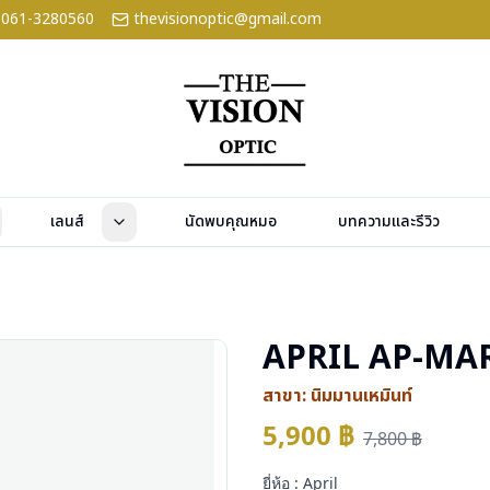
061-3280560
thevisionoptic@gmail.com
เลนส์
นัดพบคุณหมอ
บทความและรีวิว
APRIL AP-MAR
สาขา:
นิมมานเหมินท์
5,900
฿
7,800
฿
ยี่ห้อ : April