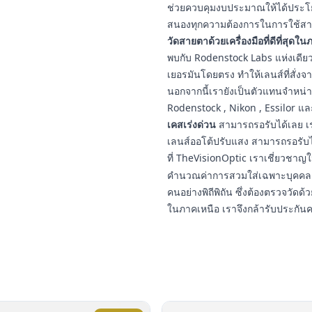
ช่วยควบคุมงบประมาณให้ได้ประโยชน
สนองทุกความต้องการในการใช้สา
วัดสายตาด้วยเครื่องมือที่ดีที่สุดใ
พบกับ Rodenstock Labs แห่งเดียวใ
เยอรมันโดยตรง ทำให้เลนส์ที่สั่งจ
นอกจากนี้เรายังเป็นตัวแทนจำหน่
Rodenstock , Nikon , Essilor แ
เคสเร่งด่วน
สามารถรอรับได้เลย เร
เลนส์ออโต้ปรับแสง สามารถรอรับ
ที่ TheVisionOptic เราเชี่ยวชา
คำนวณค่าการสวมใส่เฉพาะบุคคล ป
คนอย่างพิถีพิถัน ซึ่งต้องตรวจวัดด้ว
ในภาคเหนือ เราจึงกล้ารับประกัน