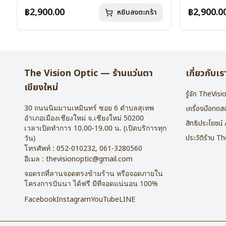
น้ำหนัก : 16 กรัม
น้ำหนัก : 16 
อุปกรณ์ : กล่องแว่น , ผ้าเช็ดแว่น
อุปกรณ์ : กล่
฿2,900.00
฿2,900.0
หยิบลงตะกร้า
การรับประกัน : 2 ปี
การรับประกัน 
The Vision Optic — ร้านแว่นตา
เกี่ยวกับเร
เชียงใหม่
รู้จัก TheVis
30 ถนนนิมมานเหมินทร์ ซอย 6
ตำบลสุเทพ
เครื่องมือทด
อำเภอเมืองเชียงใหม่
จ.
เชียงใหม่
50200
สิทธิประโยชน์
เวลาเปิดทำการ 10.00-19.00 น. (เปิดบริการทุก
ประวัติร้าน T
วัน)
โทรศัพท์ :
052-010232
,
061-3280560
อีเมล :
thevisionoptic@gmail.com
จอดรถที่ลานจอดตรงข้ามร้าน หรือจอดภายใน
โครงการปันนา ได้ฟรี มีที่จอดแน่นอน 100%
Facebook
Instagram
YouTube
LINE