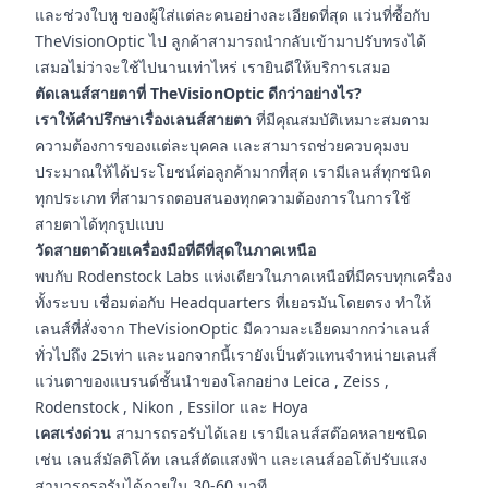
และช่วงใบหู ของผู้ใส่แต่ละคนอย่างละเอียดที่สุด แว่นที่ซื้อกับ
TheVisionOptic ไป ลูกค้าสามารถนำกลับเข้ามาปรับทรงได้
เสมอไม่ว่าจะใช้ไปนานเท่าไหร่ เรายินดีให้บริการเสมอ
ตัดเลนส์สายตาที่ TheVisionOptic ดีกว่าอย่างไร?
เราให้คำปรึกษาเรื่องเลนส์สายตา
ที่มีคุณสมบัติเหมาะสมตาม
ความต้องการของแต่ละบุคคล และสามารถช่วยควบคุมงบ
ประมาณให้ได้ประโยชน์ต่อลูกค้ามากที่สุด เรามีเลนส์ทุกชนิด
ทุกประเภท ที่สามารถตอบสนองทุกความต้องการในการใช้
สายตาได้ทุกรูปแบบ
วัดสายตาด้วยเครื่องมือที่ดีที่สุดในภาคเหนือ
พบกับ Rodenstock Labs แห่งเดียวในภาคเหนือที่มีครบทุกเครื่อง
ทั้งระบบ เชื่อมต่อกับ Headquarters ที่เยอรมันโดยตรง ทำให้
เลนส์ที่สั่งจาก TheVisionOptic มีความละเอียดมากกว่าเลนส์
ทั่วไปถึง 25เท่า และนอกจากนี้เรายังเป็นตัวแทนจำหน่ายเลนส์
แว่นตาของแบรนด์ชั้นนำของโลกอย่าง Leica , Zeiss ,
Rodenstock , Nikon , Essilor และ Hoya
เคสเร่งด่วน
สามารถรอรับได้เลย เรามีเลนส์สต๊อคหลายชนิด
เช่น เลนส์มัลติโค้ท เลนส์ตัดแสงฟ้า และเลนส์ออโต้ปรับแสง
สามารถรอรับได้ภายใน 30-60 นาที