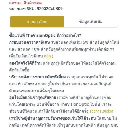
สถานะ:
สินค้าหมด
หมายเลข SKU:
92002Col.B09
ข้อมูลเพิ่มเติม
รายละเอียด
ซื้อแว่นที่ TheVisionOptic ดีกว่าอย่างไร?
กรอบแว่นตาราคาพิเศษ
รับส่วนลดเพิ่มเติม 5% สำหรับลูกค้าใหม่
และ ส่วนลด 10% สำหรับลูกค้าเก่าคนพิเศษทุกท่าน (ติดต่อเรา
เพื่อรับเงื่อนไขพิเศษ
คลิก
)
ลองใส่จริงได้ที่ร้าน
แว่นทุกรุ่นมีสต๊อกของ ให้ลองใส่ได้จริงก่อน
ตัดสินใจซื้อ
บริการหลังการขายระดับพรีเมี่ยม
เราดูแลแว่นทุกอัน ไม่ว่าจะ
แตก หัก เสียทรง หากอยู่ในประกันเราจะช่วยส่งเคลมกับศูนย์
ตัวแทนของแบรนด์นั้นๆโดยตรง
อุ่นใจเมื่อแว่นชำรุดเสียหาย
เรามีช่างที่ชำนาญด้านการซ่อม
แว่นโดยเฉพาะ แว่นที่ซื้อจาก TheVisionOptic ไปนั้น เราจะ
ช่วยชุบชีวิตแว่นเก่าให้กลับมาใช้งานได้อีกครั้ง
รีวิวการเซอร์วิส
เรามีช่างผู้ชำนาญการปรับทรงของแว่นให้ได้ระดับ
ใส่สบาย ไม่
กดทับ เทคนิคการดัดให้แว่นเข้ารูปกับขนาดใบหน้า สันจมูก ขมับ