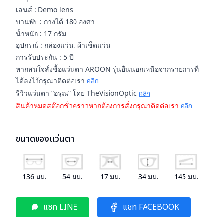
เลนส์ : Demo lens
บานพับ : กางได้ 180 องศา
น้ำหนัก : 17 กรัม
อุปกรณ์ : กล่องแว่น, ผ้าเช็ดแว่น
การรับประกัน : 5 ปี
หากสนใจสั่งชื้อแว่นตา AROON รุ่นอื่นนอกเหนือจากรายการที่
ได้ลงไว้กรุณาติดต่อเรา
คลิก
รีวิวแว่นตา “อรุณ” โดย TheVisionOptic
คลิก
สินค้าหมดสต๊อกชั่วคราวหากต้องการสั่งกรุณาติดต่อเรา
คลิก
ขนาดของแว่นตา
136
มม.
54
มม.
17
มม.
34
มม.
145
มม.
แชท LINE
แชท FACEBOOK