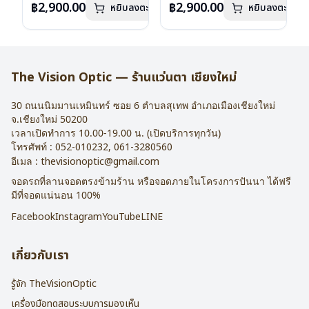
฿2,900.00
฿2,900.00
หยิบลงตะกร้า
หยิบลงตะกร้า
บานพับ : ไม่มีสปริง
บานพับ : ไม่มีสปริง
น้ำหนัก : 16 กรัม
น้ำหนัก : 16 กรัม
อุปกรณ์ : กล่องแว่น , ผ้าเช็ดแว่น
อุปกรณ์ : กล่องแว่น , ผ้าเช็ดแว่น
การรับประกัน : 2 ปี
การรับประกัน : 2 ปี
The Vision Optic — ร้านแว่นตา เชียงใหม่
30 ถนนนิมมานเหมินทร์ ซอย 6
ตำบลสุเทพ อำเภอเมืองเชียงใหม่
จ.
เชียงใหม่
50200
เวลาเปิดทำการ 10.00-19.00 น. (เปิดบริการทุกวัน)
โทรศัพท์ :
052-010232
,
061-3280560
อีเมล :
thevisionoptic@gmail.com
จอดรถที่ลานจอดตรงข้ามร้าน หรือจอดภายในโครงการปันนา ได้ฟรี
มีที่จอดแน่นอน 100%
Facebook
Instagram
YouTube
LINE
เกี่ยวกับเรา
รู้จัก TheVisionOptic
เครื่องมือทดสอบระบบการมองเห็น