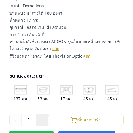
เลนส์ : Demo lens
บานพับ : ขากางได้ 180 องศา
น้ำหนัก : 17 กรัม
อุปกรณ์ : กล่องแว่น, ผ้าเช็ดแว่น
การรับประกัน : 5 ปี
หากสนใจสั่งชื้อแว่นตา AROON รุ่นอื่นนอกเหนือจากรายการที่
ได้ลงไว้กรุณาติดต่อเรา
คลิก
รีวิวแว่นตา “อรุณ” โดย TheVisionOptic
คลิก
ขนาดของแว่นตา
137
มม.
53
มม.
17
มม.
45
มม.
145
มม.
1
-
+
เพิ่มลงตะกร้า