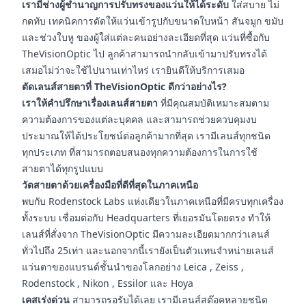
เรามีช่างผู้ชำนาญการปรับทรงของแว่นให้ได้ระดับ
ใส่สบาย ไม่
กดทับ เทคนิคการดัดให้แว่นเข้ารูปกับขนาดใบหน้า สันจมูก ขมับ
และช่วงใบหู ของผู้ใส่แต่ละคนอย่างละเอียดที่สุด แว่นที่ซื้อกับ
TheVisionOptic ไป ลูกค้าสามารถนำกลับเข้ามาปรับทรงได้
เสมอไม่ว่าจะใช้ไปนานเท่าไหร่ เรายินดีให้บริการเสมอ
ตัดเลนส์สายตาที่ TheVisionOptic ดีกว่าอย่างไร?
เราให้คำปรึกษาเรื่องเลนส์สายตา
ที่มีคุณสมบัติเหมาะสมตาม
ความต้องการของแต่ละบุคคล และสามารถช่วยควบคุมงบ
ประมาณให้ได้ประโยชน์ต่อลูกค้ามากที่สุด เรามีเลนส์ทุกชนิด
ทุกประเภท ที่สามารถตอบสนองทุกความต้องการในการใช้
สายตาได้ทุกรูปแบบ
วัดสายตาด้วยเครื่องมือที่ดีที่สุดในภาคเหนือ
พบกับ Rodenstock Labs แห่งเดียวในภาคเหนือที่มีครบทุกเครื่อง
ทั้งระบบ เชื่อมต่อกับ Headquarters ที่เยอรมันโดยตรง ทำให้
เลนส์ที่สั่งจาก TheVisionOptic มีความละเอียดมากกว่าเลนส์
ทั่วไปถึง 25เท่า และนอกจากนี้เรายังเป็นตัวแทนจำหน่ายเลนส์
แว่นตาของแบรนด์ชั้นนำของโลกอย่าง Leica , Zeiss ,
Rodenstock , Nikon , Essilor และ Hoya
เคสเร่งด่วน
สามารถรอรับได้เลย เรามีเลนส์สต๊อคหลายชนิด