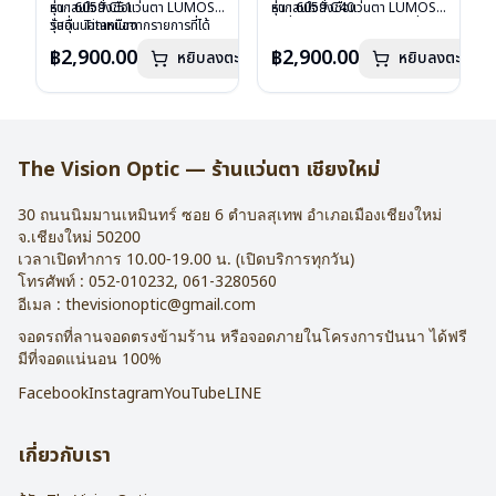
รุ่น : 6059 C51
หากสนใจสั่งชื้อแว่นตา LUMOS
รุ่น : 6059 C40
หากสนใจสั่งชื้อแว่นตา LUMOS
วัสดุ : Titanium
รุ่นอื่นนอกเหนือจากรายการที่ได้
วัสดุ : Titanium
รุ่นอื่นนอกเหนือจากรายการที่ได้
เลนส์ : Demo Lens
ลงไว้กรุณาติดต่อเรา
คลิก
เลนส์ : Demo Lens
ลงไว้กรุณาติดต่อเรา
คลิก
฿2,900.00
฿2,900.00
หยิบลงตะกร้า
หยิบลงตะกร้า
บานพับ : ไม่มีสปริง
บานพับ : ไม่มีสปริง
น้ำหนัก : 16 กรัม
น้ำหนัก : 16 กรัม
อุปกรณ์ : กล่องแว่น , ผ้าเช็ดแว่น
อุปกรณ์ : กล่องแว่น , ผ้าเช็ดแว่น
การรับประกัน : 2 ปี
การรับประกัน : 2 ปี
The Vision Optic — ร้านแว่นตา เชียงใหม่
30 ถนนนิมมานเหมินทร์ ซอย 6
ตำบลสุเทพ อำเภอเมืองเชียงใหม่
จ.
เชียงใหม่
50200
เวลาเปิดทำการ 10.00-19.00 น. (เปิดบริการทุกวัน)
โทรศัพท์ :
052-010232
,
061-3280560
อีเมล :
thevisionoptic@gmail.com
จอดรถที่ลานจอดตรงข้ามร้าน หรือจอดภายในโครงการปันนา ได้ฟรี
มีที่จอดแน่นอน 100%
Facebook
Instagram
YouTube
LINE
เกี่ยวกับเรา