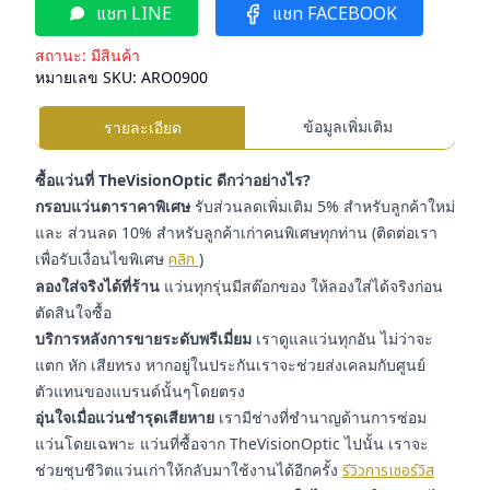
แชท LINE
แชท FACEBOOK
สถานะ:
มีสินค้า
หมายเลข SKU:
ARO0900
ข้อมูลเพิ่มเติม
รายละเอียด
ซื้อแว่นที่ TheVisionOptic ดีกว่าอย่างไร?
กรอบแว่นตาราคาพิเศษ
รับส่วนลดเพิ่มเติม 5% สำหรับลูกค้าใหม่
และ ส่วนลด 10% สำหรับลูกค้าเก่าคนพิเศษทุกท่าน (ติดต่อเรา
เพื่อรับเงื่อนไขพิเศษ
คลิก
)
ลองใส่จริงได้ที่ร้าน
แว่นทุกรุ่นมีสต๊อกของ ให้ลองใส่ได้จริงก่อน
ตัดสินใจซื้อ
บริการหลังการขายระดับพรีเมี่ยม
เราดูแลแว่นทุกอัน ไม่ว่าจะ
แตก หัก เสียทรง หากอยู่ในประกันเราจะช่วยส่งเคลมกับศูนย์
ตัวแทนของแบรนด์นั้นๆโดยตรง
อุ่นใจเมื่อแว่นชำรุดเสียหาย
เรามีช่างที่ชำนาญด้านการซ่อม
แว่นโดยเฉพาะ แว่นที่ซื้อจาก TheVisionOptic ไปนั้น เราจะ
ช่วยชุบชีวิตแว่นเก่าให้กลับมาใช้งานได้อีกครั้ง
รีวิวการเซอร์วิส