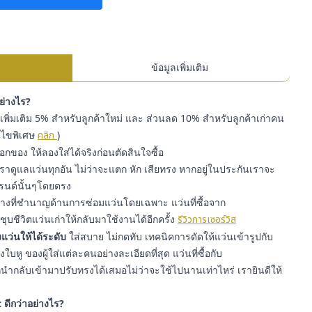
ข้อมูลเพิ่มเติม
อย่างไร?
พิ่มเติม 5% สำหรับลูกค้าใหม่ และ ส่วนลด 10% สำหรับลูกค้าเก่าคน
่อนไขพิเศษ
คลิก
)
๊อกของ ให้ลองใส่ได้จริงก่อนตัดสินใจซื้อ
ราดูแลแว่นทุกอัน ไม่ว่าจะแตก หัก เสียทรง หากอยู่ในประกันเราจะ
รนด์นั้นๆโดยตรง
่างที่ชำนาญด้านการซ่อมแว่นโดยเฉพาะ แว่นที่ซื้อจาก
ุบชีวิตแว่นเก่าให้กลับมาใช้งานได้อีกครั้ง
รีวิวการเซอร์วิส
แว่นให้ได้ระดับ
ใส่สบาย ไม่กดทับ เทคนิคการดัดให้แว่นเข้ารูปกับ
หู ของผู้ใส่แต่ละคนอย่างละเอียดที่สุด แว่นที่ซื้อกับ
ำกลับเข้ามาปรับทรงได้เสมอไม่ว่าจะใช้ไปนานเท่าไหร่ เรายินดีให้
 ดีกว่าอย่างไร?