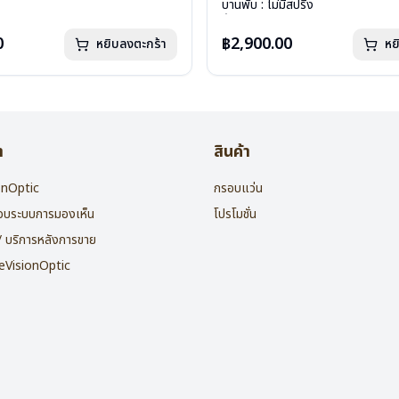
ีสปริง
บานพับ : ไม่มีสปริง
กรัม
น้ำหนัก : 16 กรัม
องแว่น , ผ้าเช็ดแว่น
อุปกรณ์ : กล่องแว่น , ผ้าเช็ดแว่น
0
฿2,900.00
หยิบลงตะกร้า
หย
: 2 ปี
การรับประกัน : 2 ปี
า
สินค้า
ionOptic
กรอบแว่น
สอบระบบการมองเห็น
โปรโมชั่น
 / บริการหลังการขาย
heVisionOptic