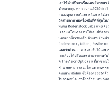
เราให้คำปรึกษาเรื่องเลนส์สายตา
ท
ช่วยควบคุมงบประมาณให้ได้ประโยชน
สนองทุกความต้องการในการใช้สา
วัดสายตาด้วยเครื่องมือที่ดีที่สุดใ
พบกับ Rodenstock Labs แห่งเดียวใ
เยอรมันโดยตรง ทำให้เลนส์ที่สั่งจ
นอกจากนี้เรายังเป็นตัวแทนจำหน่
Rodenstock , Nikon , Essilor แ
เคสเร่งด่วน
สามารถรอรับได้เลย เร
เลนส์ออโต้ปรับแสง สามารถรอรับ
ที่ TheVisionOptic เราเชี่ยวชา
คำนวณค่าการสวมใส่เฉพาะบุคคล ป
คนอย่างพิถีพิถัน ซึ่งต้องตรวจวัดด้ว
ในภาคเหนือ เราจึงกล้ารับประกัน