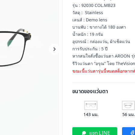
รุ่น : 92030 COL.MB23
วัสดุ : Stainless
เลนส์ : Demo lens
บานพับ : ขากางได้ 180 องศา
น้ำหนัก : 19 กรัม
อุปกรณ์ : กล่องแว่น, ผ้าเช็ดแว่น
การรับประกัน : 5 ปี
หากสนใจสั่งชื้อแว่นตา AROON รุ่
รีวิวแว่นตา “อรุณ” โดย TheVisi
ขณะนี้แว่นตารุ่นนี้หมดสต็อกหากท่
ขนาดของแว่นตา
143
มม.
56
มม
แชท LINE