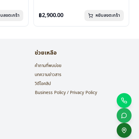
บานพับ : ไม่มีสปริง
น้ำหนัก : 16 กรัม
อุปกรณ์ : กล่องแว่น , ผ้าเช็ดแว่น
฿2,900.00
ิบลงตะกร้า
หยิบลงตะกร้า
การรับประกัน : 2 ปี
ช่วยเหลือ
คำถามที่พบบ่อย
บทความข่าวสาร
วิดีโอคลิป
Business Policy / Privacy Policy