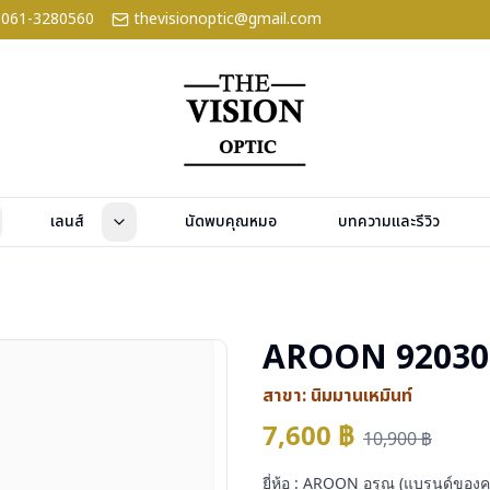
061-3280560
thevisionoptic@gmail.com
เลนส์
นัดพบคุณหมอ
บทความและรีวิว
AROON 92030
สาขา:
นิมมานเหมินท์
7,600
฿
10,900
฿
ยี่ห้อ : AROON อรุณ (แบรนด์ของ