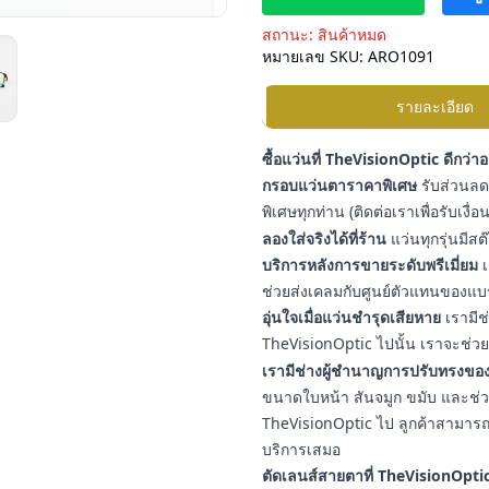
สถานะ:
สินค้าหมด
หมายเลข SKU:
ARO1091
รายละเอียด
ซื้อแว่นที่ TheVisionOptic ดีกว่า
กรอบแว่นตาราคาพิเศษ
รับส่วนลดเ
พิเศษทุกท่าน (ติดต่อเราเพื่อรับเงื
ลองใส่จริงได้ที่ร้าน
แว่นทุกรุ่นมีสต
บริการหลังการขายระดับพรีเมี่ยม
เ
ช่วยส่งเคลมกับศูนย์ตัวแทนของแบ
อุ่นใจเมื่อแว่นชำรุดเสียหาย
เรามีช
TheVisionOptic ไปนั้น เราจะช่วยช
เรามีช่างผู้ชำนาญการปรับทรงของ
ขนาดใบหน้า สันจมูก ขมับ และช่วงใบ
TheVisionOptic ไป ลูกค้าสามารถน
บริการเสมอ
ตัดเลนส์สายตาที่ TheVisionOptic