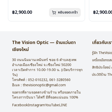
บานพับ : ไม่มีสปริง
บานพับ : ไม่ม
น้ำหนัก : 16 กรัม
น้ำหนัก : 16 
อุปกรณ์ : กล่องแว่น , ผ้าเช็ดแว่น
อุปกรณ์ : กล่
฿2,900.00
฿2,900.0
หยิบลงตะกร้า
การรับประกัน : 2 ปี
การรับประกัน 
The Vision Optic — ร้านแว่นตา
เกี่ยวกับเร
เชียงใหม่
รู้จัก TheVis
30 ถนนนิมมานเหมินทร์ ซอย 6
ตำบลสุเทพ
เครื่องมือทด
อำเภอเมืองเชียงใหม่
จ.
เชียงใหม่
50200
สิทธิประโยชน์
เวลาเปิดทำการ 10.00-19.00 น. (เปิดบริการทุก
ประวัติร้าน T
วัน)
โทรศัพท์ :
052-010232
,
061-3280560
อีเมล :
thevisionoptic@gmail.com
จอดรถที่ลานจอดตรงข้ามร้าน หรือจอดภายใน
โครงการปันนา ได้ฟรี มีที่จอดแน่นอน 100%
Facebook
Instagram
YouTube
LINE