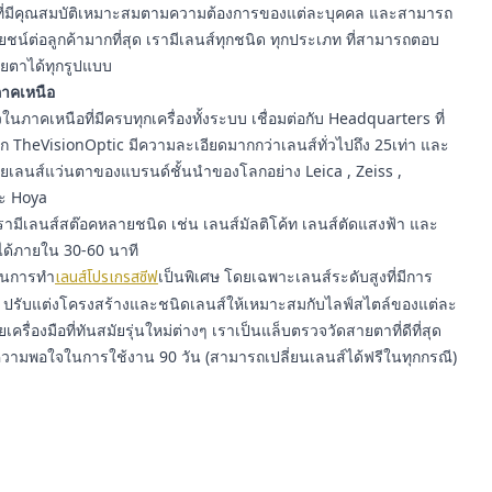
ี่มีคุณสมบัติเหมาะสมตามความต้องการของแต่ละบุคคล และสามารถ
์ต่อลูกค้ามากที่สุด เรามีเลนส์ทุกชนิด ทุกประเภท ที่สามารถตอบ
ยตาได้ทุกรูปแบบ
นภาคเหนือ
นภาคเหนือที่มีครบทุกเครื่องทั้งระบบ เชื่อมต่อกับ Headquarters ที่
าก TheVisionOptic มีความละเอียดมากกว่าเลนส์ทั่วไปถึง 25เท่า และ
ายเลนส์แว่นตาของแบรนด์ชั้นนำของโลกอย่าง Leica , Zeiss ,
ละ Hoya
ามีเลนส์สต๊อคหลายชนิด เช่น เลนส์มัลติโค้ท เลนส์ตัดแสงฟ้า และ
ได้ภายใน 30-60 นาที
ญในการทำ
เลนส์โปรเกรสซีฟ
เป็นพิเศษ โดยเฉพาะเลนส์ระดับสูงที่มีการ
รับแต่งโครงสร้างและชนิดเลนส์ให้เหมาะสมกับไลฟ์สไตล์ของแต่ละ
ยเครื่องมือที่ทันสมัยรุ่นใหม่ต่างๆ เราเป็นแล็บตรวจวัดสายตาที่ดีที่สุด
ความพอใจในการใช้งาน 90 วัน (สามารถเปลี่ยนเลนส์ได้ฟรีในทุกกรณี)