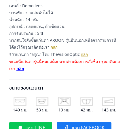
เลนส์ : Demo lens
บานพับ : ขาแว่นพับไม่ได้
น้ำหนัก : 14 กรัม
อุปกรณ์ : กล่องแว่น, ผ้าเช็ดแว่น
การรับประกัน : 5 ปี
หากสนใจสั่งชื้อแว่นตา AROON รุ่นอื่นนอกเหนือจากรายการที่
ได้ลงไว้กรุณาติดต่อเรา
คลิก
รีวิวแว่นตา “อรุณ” โดย TheVisionOptic
คลิก
ขณะนี้แว่นตารุ่นนี้หมดสต็อกหากท่านต้องการสั่งชื้อ กรุณาติดต่อ
เรา
คลิก
ขนาดของแว่นตา
140
มม.
53
มม.
19
มม.
42
มม.
143
มม.
แชท LINE
แชท FACEBOOK