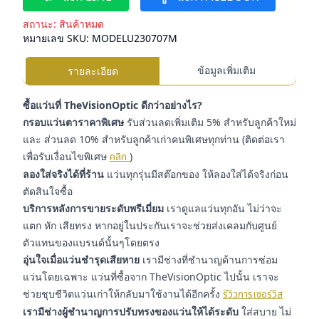
สถานะ:
สินค้าหมด
หมายเลข SKU:
MODELU230707M
ข้อมูลเพิ่มเติม
รายละเอียด
ซื้อแว่นที่ TheVisionOptic ดีกว่าอย่างไร?
กรอบแว่นตาราคาพิเศษ
รับส่วนลดเพิ่มเติม 5% สำหรับลูกค้าใหม่
และ ส่วนลด 10% สำหรับลูกค้าเก่าคนพิเศษทุกท่าน (ติดต่อเรา
เพื่อรับเงื่อนไขพิเศษ
คลิก
)
ลองใส่จริงได้ที่ร้าน
แว่นทุกรุ่นมีสต๊อกของ ให้ลองใส่ได้จริงก่อน
ตัดสินใจซื้อ
บริการหลังการขายระดับพรีเมี่ยม
เราดูแลแว่นทุกอัน ไม่ว่าจะ
แตก หัก เสียทรง หากอยู่ในประกันเราจะช่วยส่งเคลมกับศูนย์
ตัวแทนของแบรนด์นั้นๆโดยตรง
อุ่นใจเมื่อแว่นชำรุดเสียหาย
เรามีช่างที่ชำนาญด้านการซ่อม
แว่นโดยเฉพาะ แว่นที่ซื้อจาก TheVisionOptic ไปนั้น เราจะ
ช่วยชุบชีวิตแว่นเก่าให้กลับมาใช้งานได้อีกครั้ง
รีวิวการเซอร์วิส
เรามีช่างผู้ชำนาญการปรับทรงของแว่นให้ได้ระดับ
ใส่สบาย ไม่