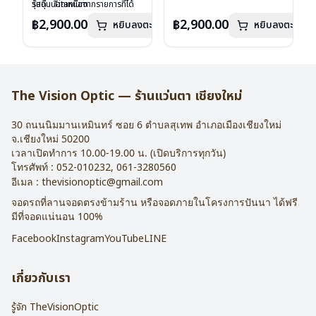
วัสดุ : Titanium
รุ่นอื่นนอกเหนือจากรายการที่ได้
วัสดุ : Titanium
รุ่นอื่นนอกเหนือจากรายการที่ได้
เลนส์ : Demo Lens
ลงไว้กรุณาติดต่อเรา
คลิก
เลนส์ : Demo Lens
ลงไว้กรุณาติดต่อเรา
คลิก
฿2,900.00
฿2,900.00
หยิบลงตะกร้า
หยิบลงตะกร้า
บานพับ : ไม่มีสปริง
บานพับ : ไม่มีสปริง
น้ำหนัก : 16 กรัม
น้ำหนัก : 16 กรัม
อุปกรณ์ : กล่องแว่น , ผ้าเช็ดแว่น
อุปกรณ์ : กล่องแว่น , ผ้าเช็ดแว่น
การรับประกัน : 2 ปี
การรับประกัน : 2 ปี
The Vision Optic — ร้านแว่นตา เชียงใหม่
30 ถนนนิมมานเหมินทร์ ซอย 6
ตำบลสุเทพ อำเภอเมืองเชียงใหม่
จ.
เชียงใหม่
50200
เวลาเปิดทำการ 10.00-19.00 น. (เปิดบริการทุกวัน)
โทรศัพท์ :
052-010232
,
061-3280560
อีเมล :
thevisionoptic@gmail.com
จอดรถที่ลานจอดตรงข้ามร้าน หรือจอดภายในโครงการปันนา ได้ฟรี
มีที่จอดแน่นอน 100%
Facebook
Instagram
YouTube
LINE
เกี่ยวกับเรา
รู้จัก TheVisionOptic