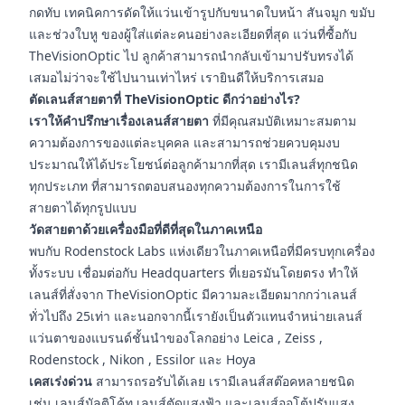
กดทับ เทคนิคการดัดให้แว่นเข้ารูปกับขนาดใบหน้า สันจมูก ขมับ
และช่วงใบหู ของผู้ใส่แต่ละคนอย่างละเอียดที่สุด แว่นที่ซื้อกับ
TheVisionOptic ไป ลูกค้าสามารถนำกลับเข้ามาปรับทรงได้
เสมอไม่ว่าจะใช้ไปนานเท่าไหร่ เรายินดีให้บริการเสมอ
ตัดเลนส์สายตาที่ TheVisionOptic ดีกว่าอย่างไร?
เราให้คำปรึกษาเรื่องเลนส์สายตา
ที่มีคุณสมบัติเหมาะสมตาม
ความต้องการของแต่ละบุคคล และสามารถช่วยควบคุมงบ
ประมาณให้ได้ประโยชน์ต่อลูกค้ามากที่สุด เรามีเลนส์ทุกชนิด
ทุกประเภท ที่สามารถตอบสนองทุกความต้องการในการใช้
สายตาได้ทุกรูปแบบ
วัดสายตาด้วยเครื่องมือที่ดีที่สุดในภาคเหนือ
พบกับ Rodenstock Labs แห่งเดียวในภาคเหนือที่มีครบทุกเครื่อง
ทั้งระบบ เชื่อมต่อกับ Headquarters ที่เยอรมันโดยตรง ทำให้
เลนส์ที่สั่งจาก TheVisionOptic มีความละเอียดมากกว่าเลนส์
ทั่วไปถึง 25เท่า และนอกจากนี้เรายังเป็นตัวแทนจำหน่ายเลนส์
แว่นตาของแบรนด์ชั้นนำของโลกอย่าง Leica , Zeiss ,
Rodenstock , Nikon , Essilor และ Hoya
เคสเร่งด่วน
สามารถรอรับได้เลย เรามีเลนส์สต๊อคหลายชนิด
เช่น เลนส์มัลติโค้ท เลนส์ตัดแสงฟ้า และเลนส์ออโต้ปรับแสง