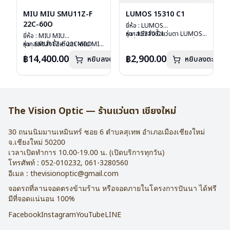
MIU MIU SMU11Z-F
LUMOS 15310 C1
22C-60O
ยี่ห้อ : LUMOS
รุ่น : 15310 C1
หากสนใจสั่งชื้อแว่นตา LUMOS
ยี่ห้อ : MIU MIU
วัสดุ : Titanium
รุ่นอื่นนอกเหนือจากรายการที่ได้
รุ่น : SMU11Z-F 22C-60O
หากสนใจสั่งชื้อแว่นตา MIU MIU
เลนส์ : Demo Lens
ลงไว้กรุณาติดต่อเรา
คลิก
วัสดุ : Plastic
รุ่นอื่นนอกเหนือจากรายการที่ได้
฿14,400.00
฿2,900.00
หยิบลงตะกร้า
บานพับ : ไม่มีสปริง
หยิบลงตะกร้า
เลนส์ : กันแดดสีฟ้า
ลงไว้กรุณาติดต่อเรา
คลิก
น้ำหนัก : 16 กรัม
บานพับ : ไม่มีสปริง
อุปกรณ์ : กล่องแว่น , ผ้าเช็ดแว่น
น้ำหนัก : 24 กรัม
การรับประกัน : 2 ปี
อุปกรณ์ : กล่องแว่น , ผ้าเช็ดแว่น
การรับประกัน : 1 ปี
The Vision Optic — ร้านแว่นตา เชียงใหม่
30 ถนนนิมมานเหมินทร์ ซอย 6
ตำบลสุเทพ อำเภอเมืองเชียงใหม่
จ.
เชียงใหม่
50200
เวลาเปิดทำการ 10.00-19.00 น. (เปิดบริการทุกวัน)
โทรศัพท์ :
052-010232
,
061-3280560
อีเมล :
thevisionoptic@gmail.com
จอดรถที่ลานจอดตรงข้ามร้าน หรือจอดภายในโครงการปันนา ได้ฟรี
มีที่จอดแน่นอน 100%
Facebook
Instagram
YouTube
LINE