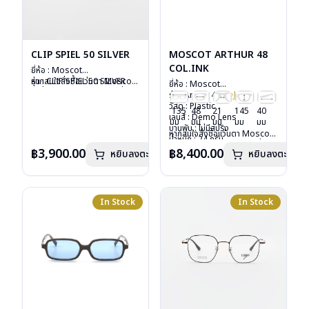
CLIP SPIEL 50 SILVER
MOSCOT ARTHUR 48
COL.INK
ยี่ห้อ : Moscot
รุ่น : CLIP SPIEL 50 SILVER
หากสนใจสั่งชื้อแว่นตา Moscot
ยี่ห้อ : Moscot
วัสดุ : Metal
รุ่นอื่นนอกเหนือจากรายการที่ได้
รุ่น : Arthur 48
Col.ink
เลนส์ : กันแดดสีเขียว G-15
ลงไว้กรุณาติดต่อเรา
คลิก
วัสดุ : Plastic
135
48
21
145
40
Lenses
เลนส์ : Demo Lens
มม
มม
มม
มม
มม
น้ำหนัก : 16 กรัม
บานพับ : ไม่มีสปริง
หากสนใจสั่งชื้อแว่นตา Moscot
อุปกรณ์ : ซองหนัง
น้ำหนัก : 24 กรัม
รุ่นอื่นนอกเหนือจากรายการที่ได้
การรับประกัน : 1 ปี
อุปกรณ์ : กล่องแว่น, กล่อง
฿3,900.00
฿8,400.00
หยิบลงตะกร้า
หยิบลงตะกร้า
ลงไว้กรุณาติดต่อเรา
คลิก
กระดาษ, ผ้าเช็ดแว่น
การรับประกัน : 1 ปี
In Stock
In Stock