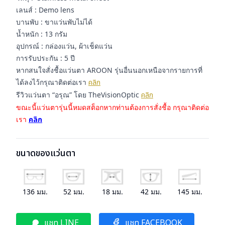
เลนส์ : Demo lens
บานพับ : ขาแว่นพับไม่ได้
น้ำหนัก : 13 กรัม
อุปกรณ์ : กล่องแว่น, ผ้าเช็ดแว่น
การรับประกัน : 5 ปี
หากสนใจสั่งชื้อแว่นตา AROON รุ่นอื่นนอกเหนือจากรายการที่
ได้ลงไว้กรุณาติดต่อเรา
คลิก
รีวิวแว่นตา “อรุณ” โดย TheVisionOptic
คลิก
ขณะนี้แว่นตารุ่นนี้หมดสต็อกหากท่านต้องการสั่งชื้อ กรุณาติดต่อ
เรา
คลิก
ขนาดของแว่นตา
136
มม.
52
มม.
18
มม.
42
มม.
145
มม.
แชท LINE
แชท FACEBOOK