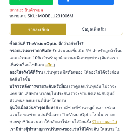
สถานะ:
สินค้าหมด
หมายเลข SKU:
MODELU231006M
ข้อมูลเพิ่มเติม
รายละเอียด
ซื้อแว่นที่ TheVisionOptic ดีกว่าอย่างไร?
กรอบแว่นตาราคาพิเศษ
รับส่วนลดเพิ่มเติม 5% สำหรับลูกค้าใหม่
และ ส่วนลด 10% สำหรับลูกค้าเก่าคนพิเศษทุกท่าน (ติดต่อเรา
เพื่อรับเงื่อนไขพิเศษ
คลิก
)
ลองใส่จริงได้ที่ร้าน
แว่นทุกรุ่นมีสต๊อกของ ให้ลองใส่ได้จริงก่อน
ตัดสินใจซื้อ
บริการหลังการขายระดับพรีเมี่ยม
เราดูแลแว่นทุกอัน ไม่ว่าจะ
แตก หัก เสียทรง หากอยู่ในประกันเราจะช่วยส่งเคลมกับศูนย์
ตัวแทนของแบรนด์นั้นๆโดยตรง
อุ่นใจเมื่อแว่นชำรุดเสียหาย
เรามีช่างที่ชำนาญด้านการซ่อม
แว่นโดยเฉพาะ แว่นที่ซื้อจาก TheVisionOptic ไปนั้น เราจะ
ช่วยชุบชีวิตแว่นเก่าให้กลับมาใช้งานได้อีกครั้ง
รีวิวการเซอร์วิส
เรามีช่างผู้ชำนาญการปรับทรงของแว่นให้ได้ระดับ
ใส่สบาย ไม่