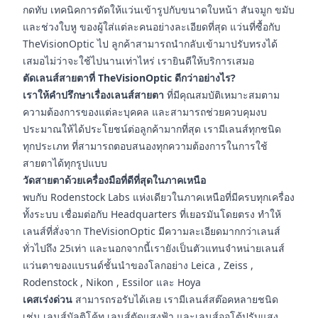
กดทับ เทคนิคการดัดให้แว่นเข้ารูปกับขนาดใบหน้า สันจมูก ขมับ
และช่วงใบหู ของผู้ใส่แต่ละคนอย่างละเอียดที่สุด แว่นที่ซื้อกับ
TheVisionOptic ไป ลูกค้าสามารถนำกลับเข้ามาปรับทรงได้
เสมอไม่ว่าจะใช้ไปนานเท่าไหร่ เรายินดีให้บริการเสมอ
ตัดเลนส์สายตาที่ TheVisionOptic ดีกว่าอย่างไร?
เราให้คำปรึกษาเรื่องเลนส์สายตา
ที่มีคุณสมบัติเหมาะสมตาม
ความต้องการของแต่ละบุคคล และสามารถช่วยควบคุมงบ
ประมาณให้ได้ประโยชน์ต่อลูกค้ามากที่สุด เรามีเลนส์ทุกชนิด
ทุกประเภท ที่สามารถตอบสนองทุกความต้องการในการใช้
สายตาได้ทุกรูปแบบ
วัดสายตาด้วยเครื่องมือที่ดีที่สุดในภาคเหนือ
พบกับ Rodenstock Labs แห่งเดียวในภาคเหนือที่มีครบทุกเครื่อง
ทั้งระบบ เชื่อมต่อกับ Headquarters ที่เยอรมันโดยตรง ทำให้
เลนส์ที่สั่งจาก TheVisionOptic มีความละเอียดมากกว่าเลนส์
ทั่วไปถึง 25เท่า และนอกจากนี้เรายังเป็นตัวแทนจำหน่ายเลนส์
แว่นตาของแบรนด์ชั้นนำของโลกอย่าง Leica , Zeiss ,
Rodenstock , Nikon , Essilor และ Hoya
เคสเร่งด่วน
สามารถรอรับได้เลย เรามีเลนส์สต๊อคหลายชนิด
เช่น เลนส์มัลติโค้ท เลนส์ตัดแสงฟ้า และเลนส์ออโต้ปรับแสง