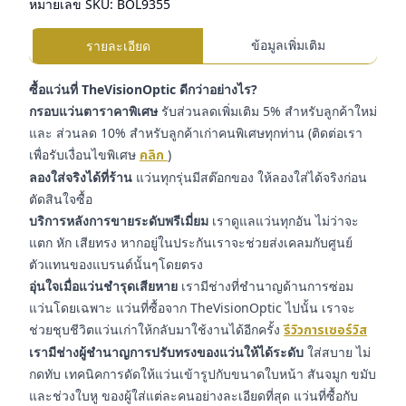
หมายเลข SKU:
BOL9355
ข้อมูลเพิ่มเติม
รายละเอียด
ซื้อแว่นที่ TheVisionOptic ดีกว่าอย่างไร?
กรอบแว่นตาราคาพิเศษ
รับส่วนลดเพิ่มเติม 5% สำหรับลูกค้าใหม่
และ ส่วนลด 10% สำหรับลูกค้าเก่าคนพิเศษทุกท่าน (ติดต่อเรา
เพื่อรับเงื่อนไขพิเศษ
คลิก
)
ลองใส่จริงได้ที่ร้าน
แว่นทุกรุ่นมีสต๊อกของ ให้ลองใส่ได้จริงก่อน
ตัดสินใจซื้อ
บริการหลังการขายระดับพรีเมี่ยม
เราดูแลแว่นทุกอัน ไม่ว่าจะ
แตก หัก เสียทรง หากอยู่ในประกันเราจะช่วยส่งเคลมกับศูนย์
ตัวแทนของแบรนด์นั้นๆโดยตรง
อุ่นใจเมื่อแว่นชำรุดเสียหาย
เรามีช่างที่ชำนาญด้านการซ่อม
แว่นโดยเฉพาะ แว่นที่ซื้อจาก TheVisionOptic ไปนั้น เราจะ
ช่วยชุบชีวิตแว่นเก่าให้กลับมาใช้งานได้อีกครั้ง
รีวิวการเซอร์วิส
เรามีช่างผู้ชำนาญการปรับทรงของแว่นให้ได้ระดับ
ใส่สบาย ไม่
กดทับ เทคนิคการดัดให้แว่นเข้ารูปกับขนาดใบหน้า สันจมูก ขมับ
และช่วงใบหู ของผู้ใส่แต่ละคนอย่างละเอียดที่สุด แว่นที่ซื้อกับ