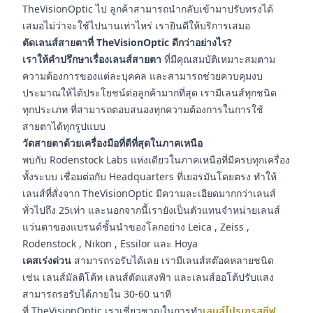
TheVisionOptic ไป ลูกค้าสามารถนำกลับเข้ามาปรับทรงได้
เสมอไม่ว่าจะใช้ไปนานเท่าไหร่ เรายินดีให้บริการเสมอ
ตัดเลนส์สายตาที่ TheVisionOptic ดีกว่าอย่างไร?
เราให้คำปรึกษาเรื่องเลนส์สายตา
ที่มีคุณสมบัติเหมาะสมตาม
ความต้องการของแต่ละบุคคล และสามารถช่วยควบคุมงบ
ประมาณให้ได้ประโยชน์ต่อลูกค้ามากที่สุด เรามีเลนส์ทุกชนิด
ทุกประเภท ที่สามารถตอบสนองทุกความต้องการในการใช้
สายตาได้ทุกรูปแบบ
วัดสายตาด้วยเครื่องมือที่ดีที่สุดในภาคเหนือ
พบกับ Rodenstock Labs แห่งเดียวในภาคเหนือที่มีครบทุกเครื่อง
ทั้งระบบ เชื่อมต่อกับ Headquarters ที่เยอรมันโดยตรง ทำให้
เลนส์ที่สั่งจาก TheVisionOptic มีความละเอียดมากกว่าเลนส์
ทั่วไปถึง 25เท่า และนอกจากนี้เรายังเป็นตัวแทนจำหน่ายเลนส์
แว่นตาของแบรนด์ชั้นนำของโลกอย่าง Leica , Zeiss ,
Rodenstock , Nikon , Essilor และ Hoya
เคสเร่งด่วน
สามารถรอรับได้เลย เรามีเลนส์สต๊อคหลายชนิด
เช่น เลนส์มัลติโค้ท เลนส์ตัดแสงฟ้า และเลนส์ออโต้ปรับแสง
สามารถรอรับได้ภายใน 30-60 นาที
ที่ TheVisionOptic เราเชี่ยวชาญในการทำ
เลนส์โปรเกรสซีฟ