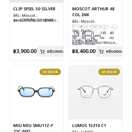
CLIP SPIEL 50 SILVER
MOSCOT ARTHUR 48
COL.INK
ยี่ห้อ : Moscot
รุ่น : CLIP SPIEL 50 SILVER
หากสนใจสั่งชื้อแว่นตา Moscot
ยี่ห้อ : Moscot
วัสดุ : Metal
รุ่นอื่นนอกเหนือจากรายการที่ได้
รุ่น : Arthur 48
Col.ink
เลนส์ : กันแดดสีเขียว G-15
ลงไว้กรุณาติดต่อเรา
คลิก
วัสดุ : Plastic
135
48
21
145
40
Lenses
เลนส์ : Demo Lens
มม
มม
มม
มม
มม
น้ำหนัก : 16 กรัม
บานพับ : ไม่มีสปริง
หากสนใจสั่งชื้อแว่นตา Moscot
อุปกรณ์ : ซองหนัง
น้ำหนัก : 24 กรัม
รุ่นอื่นนอกเหนือจากรายการที่ได้
การรับประกัน : 1 ปี
อุปกรณ์ : กล่องแว่น, กล่อง
฿3,900.00
฿8,400.00
หยิบลงตะกร้า
หยิบลงตะกร้า
ลงไว้กรุณาติดต่อเรา
คลิก
กระดาษ, ผ้าเช็ดแว่น
การรับประกัน : 1 ปี
In Stock
In Stock
MIU MIU SMU11Z-F
LUMOS 15310 C1
22C-60O