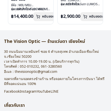
ยี่ห้อ : LUMOS
รุ่น : 15310 C1
หากสนใจสั่งชื้อแว่นตา LUMOS
ยี่ห้อ : MIU MIU
วัสดุ : Titanium
รุ่นอื่นนอกเหนือจากรายการที่ได้
รุ่น : SMU11Z-F 22C-60O
หากสนใจสั่งชื้อแว่นตา MIU MIU
เลนส์ : Demo Lens
ลงไว้กรุณาติดต่อเรา
คลิก
วัสดุ : Plastic
รุ่นอื่นนอกเหนือจากรายการที่ได้
฿14,400.00
฿2,900.00
หยิบลงตะกร้า
บานพับ : ไม่มีสปริง
หยิบลงตะกร้า
เลนส์ : กันแดดสีฟ้า
ลงไว้กรุณาติดต่อเรา
คลิก
น้ำหนัก : 16 กรัม
บานพับ : ไม่มีสปริง
อุปกรณ์ : กล่องแว่น , ผ้าเช็ดแว่น
น้ำหนัก : 24 กรัม
การรับประกัน : 2 ปี
อุปกรณ์ : กล่องแว่น , ผ้าเช็ดแว่น
การรับประกัน : 1 ปี
The Vision Optic — ร้านแว่นตา เชียงใหม่
30 ถนนนิมมานเหมินทร์ ซอย 6
ตำบลสุเทพ อำเภอเมืองเชียงใหม่
จ.
เชียงใหม่
50200
เวลาเปิดทำการ 10.00-19.00 น. (เปิดบริการทุกวัน)
โทรศัพท์ :
052-010232
,
061-3280560
อีเมล :
thevisionoptic@gmail.com
จอดรถที่ลานจอดตรงข้ามร้าน หรือจอดภายในโครงการปันนา ได้ฟรี
มีที่จอดแน่นอน 100%
Facebook
Instagram
YouTube
LINE
เกี่ยวกับเรา