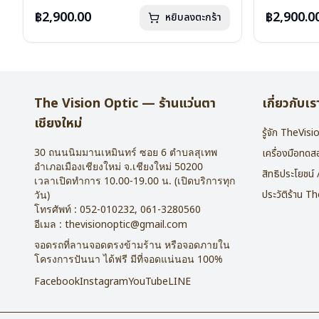
น้ำหนัก : 16 กรัม
น้ำหนัก : 16 
อุปกรณ์ : กล่องแว่น , ผ้าเช็ดแว่น
อุปกรณ์ : กล่
฿2,900.00
฿2,900.0
หยิบลงตะกร้า
การรับประกัน : 2 ปี
การรับประกัน 
The Vision Optic — ร้านแว่นตา
เกี่ยวกับเร
เชียงใหม่
รู้จัก TheVis
30 ถนนนิมมานเหมินทร์ ซอย 6
ตำบลสุเทพ
เครื่องมือทด
อำเภอเมืองเชียงใหม่
จ.
เชียงใหม่
50200
สิทธิประโยชน์
เวลาเปิดทำการ 10.00-19.00 น. (เปิดบริการทุก
ประวัติร้าน T
วัน)
โทรศัพท์ :
052-010232
,
061-3280560
อีเมล :
thevisionoptic@gmail.com
จอดรถที่ลานจอดตรงข้ามร้าน หรือจอดภายใน
โครงการปันนา ได้ฟรี มีที่จอดแน่นอน 100%
Facebook
Instagram
YouTube
LINE