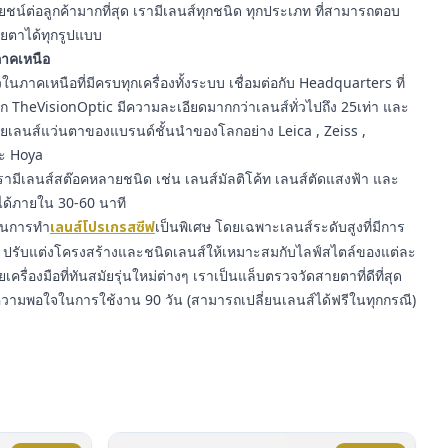
์ต่อลูกค้ามากที่สุด เรามีเลนส์ทุกชนิด ทุกประเภท ที่สามารถตอบ
ยตาได้ทุกรูปแบบ
นภาคเหนือ
นภาคเหนือที่มีครบทุกเครื่องทั้งระบบ เชื่อมต่อกับ Headquarters ที่
าก TheVisionOptic มีความละเอียดมากกว่าเลนส์ทั่วไปถึง 25เท่า และ
ายเลนส์แว่นตาของแบรนด์ชั้นนำของโลกอย่าง Leica , Zeiss ,
ละ Hoya
ามีเลนส์สต๊อคหลายชนิด เช่น เลนส์มัลติโค้ท เลนส์ตัดแสงฟ้า และ
ได้ภายใน 30-60 นาที
ญในการทำ
เลนส์โปรเกรสซีฟ
เป็นพิเศษ โดยเฉพาะเลนส์ระดับสูงที่มีการ
รับแต่งโครงสร้างและชนิดเลนส์ให้เหมาะสมกับไลฟ์สไตล์ของแต่ละ
ยเครื่องมือที่ทันสมัยรุ่นใหม่ต่างๆ เราเป็นแล็บตรวจวัดสายตาที่ดีที่สุด
ความพอใจในการใช้งาน 90 วัน (สามารถเปลี่ยนเลนส์ได้ฟรีในทุกกรณี)