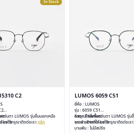
In Stock
5310 C2
LUMOS 6059 C51
OS
ยี่ห้อ : LUMOS
 C2
รุ่น : 6059 C51
ium
ื้อแว่นตา LUMOS รุ่นอื่นนอกเหนือ
วัสดุ : Titanium
หากสนใจสั่งชื้อแว่นตา LUMOS รุ่นอ
mo Lens
ได้ลงไว้กรุณาติดต่อเรา
คลิก
เลนส์ : Demo Lens
จากรายการที่ได้ลงไว้กรุณาติดต่อเร
ีสปริง
บานพับ : ไม่มีสปริง