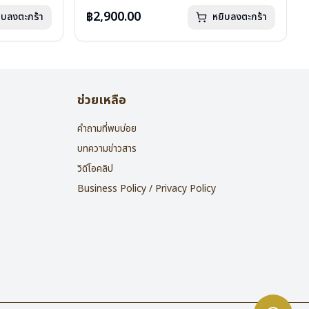
น้ำหนัก : 16 กรัม
อุปกรณ์ : กล่องแว่น , ผ้าเช็ดแว่น
฿2,900.00
ิบลงตะกร้า
หยิบลงตะกร้า
การรับประกัน : 2 ปี
ช่วยเหลือ
คำถามที่พบบ่อย
บทความข่าวสาร
วิดีโอคลิป
Business Policy / Privacy Policy