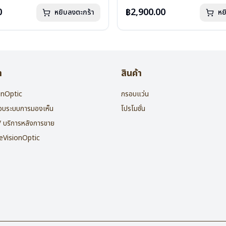
กรัม
น้ำหนัก : 16 กรัม
องแว่น , ผ้าเช็ดแว่น
อุปกรณ์ : กล่องแว่น , ผ้าเช็ดแว่น
0
฿2,900.00
หยิบลงตะกร้า
หย
: 2 ปี
การรับประกัน : 2 ปี
า
สินค้า
ionOptic
กรอบแว่น
สอบระบบการมองเห็น
โปรโมชั่น
 / บริการหลังการขาย
heVisionOptic