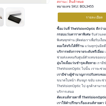
สถานะ:
สินค้าหมด
หมายเลข SKU:
BOL3455
รายละเอียด
ซื้อแว่นที่ TheVisionOptic ดีกว่า
กรอบแว่นตาราคาพิเศษ
รับส่วนลดเ
พิเศษทุกท่าน (ติดต่อเราเพื่อรับเงื
ลองใส่จริงได้ที่ร้าน
แว่นทุกรุ่นมีสต
บริการหลังการขายระดับพรีเมี่ยม
เ
ช่วยส่งเคลมกับศูนย์ตัวแทนของแบ
อุ่นใจเมื่อแว่นชำรุดเสียหาย
เรามีช
TheVisionOptic ไปนั้น เราจะช่วยช
เรามีช่างผู้ชำนาญการปรับทรงของ
ขนาดใบหน้า สันจมูก ขมับ และช่วงใบ
TheVisionOptic ไป ลูกค้าสามารถน
บริการเสมอ
ตัดเลนส์สายตาที่ TheVisionOptic
เราให้คำปรึกษาเรื่องเลนส์สายตา
ท