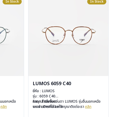
In Stock
In Stock
LUMOS 6059 C40
ยี่ห้อ : LUMOS
รุ่น : 6059 C40
ื่นนอกเหนือ
วัสดุ : Titanium
หากสนใจสั่งชื้อแว่นตา LUMOS รุ่นอื่นนอกเหนือ
า
คลิก
เลนส์ : Demo Lens
จากรายการที่ได้ลงไว้กรุณาติดต่อเรา
คลิก
บานพับ : ไม่มีสปริง