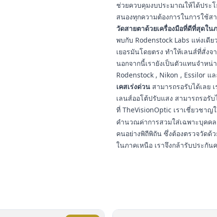
ช่วยควบคุมงบประมาณให้ได้ประโยชน
สนองทุกความต้องการในการใช้สา
วัดสายตาด้วยเครื่องมือที่ดีที่สุดใ
พบกับ Rodenstock Labs แห่งเดียวใ
เยอรมันโดยตรง ทำให้เลนส์ที่สั่งจ
นอกจากนี้เรายังเป็นตัวแทนจำหน่
Rodenstock , Nikon , Essilor แ
เคสเร่งด่วน
สามารถรอรับได้เลย เร
เลนส์ออโต้ปรับแสง สามารถรอรับ
ที่ TheVisionOptic เราเชี่ยวชา
คำนวณค่าการสวมใส่เฉพาะบุคคล ป
คนอย่างพิถีพิถัน ซึ่งต้องตรวจวัดด้ว
ในภาคเหนือ เราจึงกล้ารับประกัน