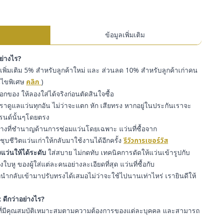
ข้อมูลเพิ่มเติม
อย่างไร?
พิ่มเติม 5% สำหรับลูกค้าใหม่ และ ส่วนลด 10% สำหรับลูกค้าเก่าคน
่อนไขพิเศษ
คลิก
)
๊อกของ ให้ลองใส่ได้จริงก่อนตัดสินใจซื้อ
ราดูแลแว่นทุกอัน ไม่ว่าจะแตก หัก เสียทรง หากอยู่ในประกันเราจะ
รนด์นั้นๆโดยตรง
่างที่ชำนาญด้านการซ่อมแว่นโดยเฉพาะ แว่นที่ซื้อจาก
ุบชีวิตแว่นเก่าให้กลับมาใช้งานได้อีกครั้ง
รีวิวการเซอร์วิส
แว่นให้ได้ระดับ
ใส่สบาย ไม่กดทับ เทคนิคการดัดให้แว่นเข้ารูปกับ
หู ของผู้ใส่แต่ละคนอย่างละเอียดที่สุด แว่นที่ซื้อกับ
ำกลับเข้ามาปรับทรงได้เสมอไม่ว่าจะใช้ไปนานเท่าไหร่ เรายินดีให้
 ดีกว่าอย่างไร?
ี่มีคุณสมบัติเหมาะสมตามความต้องการของแต่ละบุคคล และสามารถ