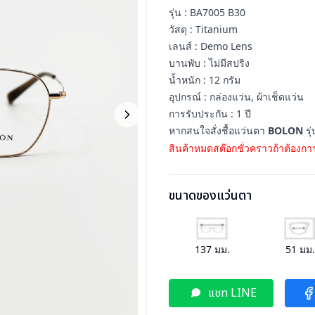
รุ่น : BA7005 B30
วัสดุ : Titanium
เลนส์ : Demo Lens
บานพับ : ไม่มีสปริง
น้ำหนัก : 12 กรัม
อุปกรณ์ : กล่องแว่น, ผ้าเช็ดแว่น
การรับประกัน : 1 ปี
หากสนใจสั่งชื้อแว่นตา
BOLON
รุ
สินค้าหมดสต๊อกชั่วคราวถ้าต้องการ
ขนาดของแว่นตา
137
มม.
51
มม
แชท LINE