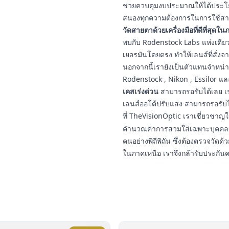
ช่วยควบคุมงบประมาณให้ได้ประโยชน
สนองทุกความต้องการในการใช้สา
วัดสายตาด้วยเครื่องมือที่ดีที่สุดใ
พบกับ Rodenstock Labs แห่งเดียวใ
เยอรมันโดยตรง ทำให้เลนส์ที่สั่งจ
นอกจากนี้เรายังเป็นตัวแทนจำหน่
Rodenstock , Nikon , Essilor แ
เคสเร่งด่วน
สามารถรอรับได้เลย เร
เลนส์ออโต้ปรับแสง สามารถรอรับ
ที่ TheVisionOptic เราเชี่ยวชา
คำนวณค่าการสวมใส่เฉพาะบุคคล ป
คนอย่างพิถีพิถัน ซึ่งต้องตรวจวัดด้ว
ในภาคเหนือ เราจึงกล้ารับประกัน