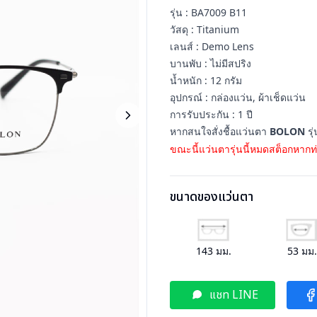
รุ่น : BA7009 B11
วัสดุ : Titanium
เลนส์ : Demo Lens
บานพับ : ไม่มีสปริง
น้ำหนัก : 12 กรัม
อุปกรณ์ : กล่องแว่น, ผ้าเช็ดแว่น
การรับประกัน : 1 ปี
หากสนใจสั่งชื้อแว่นตา
BOLON
รุ
ขณะนี้แว่นตารุ่นนี้หมดสต็อกหากท่
ขนาดของแว่นตา
143
มม.
53
มม
แชท LINE