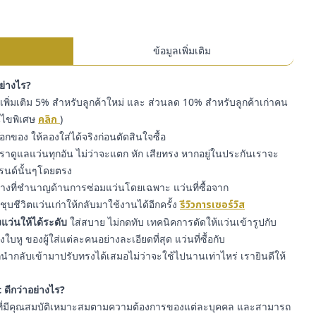
ข้อมูลเพิ่มเติม
อย่างไร?
พิ่มเติม 5% สำหรับลูกค้าใหม่ และ ส่วนลด 10% สำหรับลูกค้าเก่าคน
่อนไขพิเศษ
คลิก
)
๊อกของ ให้ลองใส่ได้จริงก่อนตัดสินใจซื้อ
ราดูแลแว่นทุกอัน ไม่ว่าจะแตก หัก เสียทรง หากอยู่ในประกันเราจะ
รนด์นั้นๆโดยตรง
่างที่ชำนาญด้านการซ่อมแว่นโดยเฉพาะ แว่นที่ซื้อจาก
ุบชีวิตแว่นเก่าให้กลับมาใช้งานได้อีกครั้ง
รีวิวการเซอร์วิส
แว่นให้ได้ระดับ
ใส่สบาย ไม่กดทับ เทคนิคการดัดให้แว่นเข้ารูปกับ
หู ของผู้ใส่แต่ละคนอย่างละเอียดที่สุด แว่นที่ซื้อกับ
ำกลับเข้ามาปรับทรงได้เสมอไม่ว่าจะใช้ไปนานเท่าไหร่ เรายินดีให้
 ดีกว่าอย่างไร?
ี่มีคุณสมบัติเหมาะสมตามความต้องการของแต่ละบุคคล และสามารถ