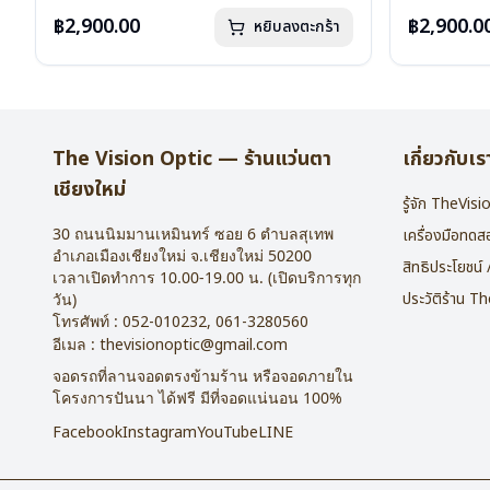
น้ำหนัก : 16 กรัม
น้ำหนัก : 16 
อุปกรณ์ : กล่องแว่น , ผ้าเช็ดแว่น
อุปกรณ์ : กล่
฿2,900.00
฿2,900.0
หยิบลงตะกร้า
การรับประกัน : 2 ปี
การรับประกัน 
The Vision Optic — ร้านแว่นตา
เกี่ยวกับเร
เชียงใหม่
รู้จัก TheVis
30 ถนนนิมมานเหมินทร์ ซอย 6
ตำบลสุเทพ
เครื่องมือทด
อำเภอเมืองเชียงใหม่
จ.
เชียงใหม่
50200
สิทธิประโยชน์
เวลาเปิดทำการ 10.00-19.00 น. (เปิดบริการทุก
ประวัติร้าน T
วัน)
โทรศัพท์ :
052-010232
,
061-3280560
อีเมล :
thevisionoptic@gmail.com
จอดรถที่ลานจอดตรงข้ามร้าน หรือจอดภายใน
โครงการปันนา ได้ฟรี มีที่จอดแน่นอน 100%
Facebook
Instagram
YouTube
LINE