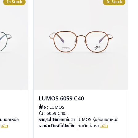
In Stock
In Stock
LUMOS 6059 C40
ยี่ห้อ : LUMOS
รุ่น : 6059 C40
ื่นนอกเหนือ
วัสดุ : Titanium
หากสนใจสั่งชื้อแว่นตา LUMOS รุ่นอื่นนอกเหนือ
า
คลิก
เลนส์ : Demo Lens
จากรายการที่ได้ลงไว้กรุณาติดต่อเรา
คลิก
บานพับ : ไม่มีสปริง