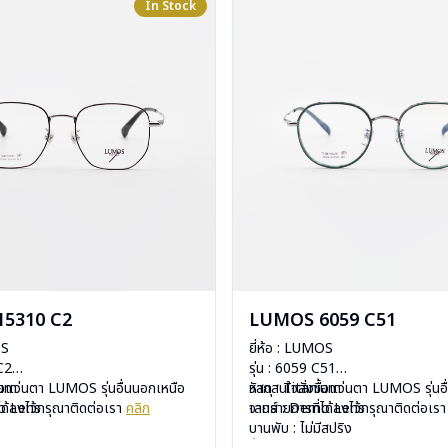
In Stock
5310 C2
LUMOS 6059 C51
OS
ยี่ห้อ : LUMOS
 C2
รุ่น : 6059 C51
ium
ื้อแว่นตา LUMOS รุ่นอื่นนอกเหนือ
วัสดุ : Titanium
หากสนใจสั่งชื้อแว่นตา LUMOS รุ่นอ
mo Lens
ได้ลงไว้กรุณาติดต่อเรา
คลิก
เลนส์ : Demo Lens
จากรายการที่ได้ลงไว้กรุณาติดต่อเร
ีสปริง
บานพับ : ไม่มีสปริง