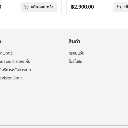
กรัม
น้ำหนัก : 16 กรัม
องแว่น , ผ้าเช็ดแว่น
อุปกรณ์ : กล่องแว่น , ผ้าเช็ดแว่น
0
฿2,900.00
หยิบลงตะกร้า
หย
: 2 ปี
การรับประกัน : 2 ปี
า
สินค้า
ionOptic
กรอบแว่น
สอบระบบการมองเห็น
โปรโมชั่น
 / บริการหลังการขาย
heVisionOptic