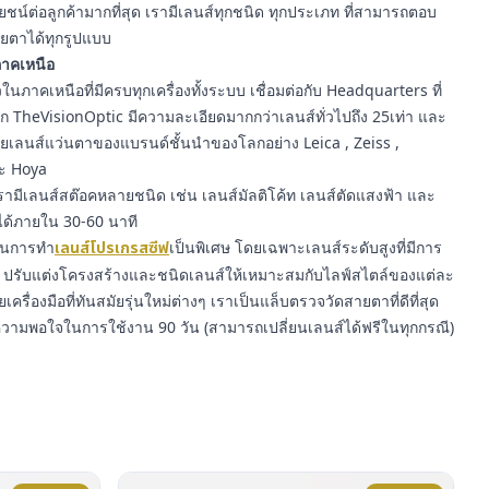
์ต่อลูกค้ามากที่สุด เรามีเลนส์ทุกชนิด ทุกประเภท ที่สามารถตอบ
ยตาได้ทุกรูปแบบ
นภาคเหนือ
นภาคเหนือที่มีครบทุกเครื่องทั้งระบบ เชื่อมต่อกับ Headquarters ที่
าก TheVisionOptic มีความละเอียดมากกว่าเลนส์ทั่วไปถึง 25เท่า และ
ายเลนส์แว่นตาของแบรนด์ชั้นนำของโลกอย่าง Leica , Zeiss ,
ละ Hoya
ามีเลนส์สต๊อคหลายชนิด เช่น เลนส์มัลติโค้ท เลนส์ตัดแสงฟ้า และ
ได้ภายใน 30-60 นาที
ญในการทำ
เลนส์โปรเกรสซีฟ
เป็นพิเศษ โดยเฉพาะเลนส์ระดับสูงที่มีการ
รับแต่งโครงสร้างและชนิดเลนส์ให้เหมาะสมกับไลฟ์สไตล์ของแต่ละ
ยเครื่องมือที่ทันสมัยรุ่นใหม่ต่างๆ เราเป็นแล็บตรวจวัดสายตาที่ดีที่สุด
ความพอใจในการใช้งาน 90 วัน (สามารถเปลี่ยนเลนส์ได้ฟรีในทุกกรณี)