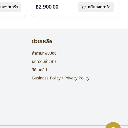
น้ำหนัก : 16 กรัม
อุปกรณ์ : กล่องแว่น , ผ้าเช็ดแว่น
฿2,900.00
ิบลงตะกร้า
หยิบลงตะกร้า
การรับประกัน : 2 ปี
ช่วยเหลือ
คำถามที่พบบ่อย
บทความข่าวสาร
วิดีโอคลิป
Business Policy / Privacy Policy