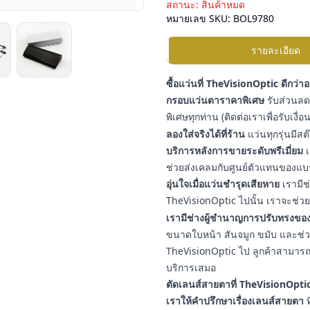
สถานะ:
สินค้าหมด
หมายเลข SKU:
BOL9780
รายละเอียด
ซื้อแว่นที่ TheVisionOptic ดีกว่า
กรอบแว่นตาราคาพิเศษ
รับส่วนลดเ
พิเศษทุกท่าน (ติดต่อเราเพื่อรับเงื
ลองใส่จริงได้ที่ร้าน
แว่นทุกรุ่นมีสต
บริการหลังการขายระดับพรีเมี่ยม
เ
ช่วยส่งเคลมกับศูนย์ตัวแทนของแบ
อุ่นใจเมื่อแว่นชำรุดเสียหาย
เรามีช
TheVisionOptic ไปนั้น เราจะช่วยช
เรามีช่างผู้ชำนาญการปรับทรงของ
ขนาดใบหน้า สันจมูก ขมับ และช่วงใบ
TheVisionOptic ไป ลูกค้าสามารถน
บริการเสมอ
ตัดเลนส์สายตาที่ TheVisionOptic
เราให้คำปรึกษาเรื่องเลนส์สายตา
ท