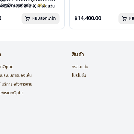
กรัม
น้ำหนัก : 24 กรัม
ได้ลงไว้กรุณาติดต่อเรา
คลิก
องแว่น, กล่องกระดาษ, ผ้าเช็ดแว่น
อุปกรณ์ : กล่องแว่น , ผ้าเช็ดแว่น
: 1 ปี
การรับประกัน : 1 ปี
0
฿14,400.00
หยิบลงตะกร้า
หย
า
สินค้า
ionOptic
กรอบแว่น
สอบระบบการมองเห็น
โปรโมชั่น
 / บริการหลังการขาย
heVisionOptic