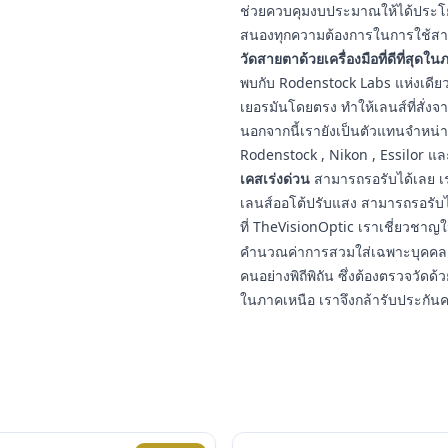
ช่วยควบคุมงบประมาณให้ได้ประโยชน
สนองทุกความต้องการในการใช้สา
วัดสายตาด้วยเครื่องมือที่ดีที่สุดใ
พบกับ Rodenstock Labs แห่งเดียวใ
เยอรมันโดยตรง ทำให้เลนส์ที่สั่งจ
นอกจากนี้เรายังเป็นตัวแทนจำหน่
Rodenstock , Nikon , Essilor แ
เคสเร่งด่วน
สามารถรอรับได้เลย เร
เลนส์ออโต้ปรับแสง สามารถรอรับ
ที่ TheVisionOptic เราเชี่ยวชา
คำนวณค่าการสวมใส่เฉพาะบุคคล ป
คนอย่างพิถีพิถัน ซึ่งต้องตรวจวัดด้ว
ในภาคเหนือ เราจึงกล้ารับประกัน