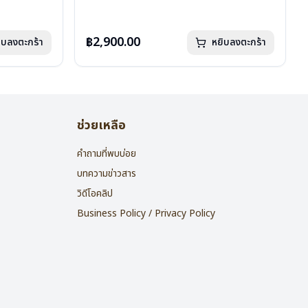
น้ำหนัก : 16 กรัม
อุปกรณ์ : กล่องแว่น , ผ้าเช็ดแว่น
การรับประกัน : 2 ปี
฿2,900.00
ิบลงตะกร้า
หยิบลงตะกร้า
ช่วยเหลือ
คำถามที่พบบ่อย
บทความข่าวสาร
วิดีโอคลิป
Business Policy / Privacy Policy