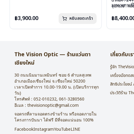
อุปกรณ์ : ซองหนัง
น้ำหนัก : 24 
จากรายการที่
การรับประกัน : 1 ปี
อุปกรณ์ : กล่
การรับประกัน 
฿3,900.00
฿8,400.0
หยิบลงตะกร้า
The Vision Optic — ร้านแว่นตา
เกี่ยวกับเร
เชียงใหม่
รู้จัก TheVis
30 ถนนนิมมานเหมินทร์ ซอย 6
ตำบลสุเทพ
เครื่องมือทด
อำเภอเมืองเชียงใหม่
จ.
เชียงใหม่
50200
สิทธิประโยชน์
เวลาเปิดทำการ 10.00-19.00 น. (เปิดบริการทุก
ประวัติร้าน T
วัน)
โทรศัพท์ :
052-010232
,
061-3280560
อีเมล :
thevisionoptic@gmail.com
จอดรถที่ลานจอดตรงข้ามร้าน หรือจอดภายใน
โครงการปันนา ได้ฟรี มีที่จอดแน่นอน 100%
Facebook
Instagram
YouTube
LINE