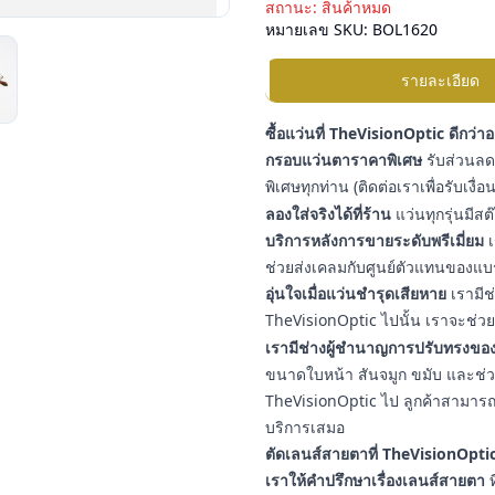
สถานะ:
สินค้าหมด
หมายเลข SKU:
BOL1620
รายละเอียด
ซื้อแว่นที่ TheVisionOptic ดีกว่า
กรอบแว่นตาราคาพิเศษ
รับส่วนลดเ
พิเศษทุกท่าน (ติดต่อเราเพื่อรับเงื
ลองใส่จริงได้ที่ร้าน
แว่นทุกรุ่นมีสต
บริการหลังการขายระดับพรีเมี่ยม
เ
ช่วยส่งเคลมกับศูนย์ตัวแทนของแบ
อุ่นใจเมื่อแว่นชำรุดเสียหาย
เรามีช
TheVisionOptic ไปนั้น เราจะช่วยช
เรามีช่างผู้ชำนาญการปรับทรงของ
ขนาดใบหน้า สันจมูก ขมับ และช่วงใบ
TheVisionOptic ไป ลูกค้าสามารถน
บริการเสมอ
ตัดเลนส์สายตาที่ TheVisionOptic
เราให้คำปรึกษาเรื่องเลนส์สายตา
ท