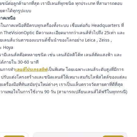
์ต่อลูกค้ามากที่สุด เรามีเลนส์ทุกชนิด ทุกประเภท ที่สามารถตอบ
ยตาได้ทุกรูปแบบ
นภาคเหนือ
นภาคเหนือที่มีครบทุกเครื่องทั้งระบบ เชื่อมต่อกับ Headquarters ที่
าก TheVisionOptic มีความละเอียดมากกว่าเลนส์ทั่วไปถึง 25เท่า และ
ายเลนส์แว่นตาของแบรนด์ชั้นนำของโลกอย่าง Leica , Zeiss ,
ละ Hoya
ามีเลนส์สต๊อคหลายชนิด เช่น เลนส์มัลติโค้ท เลนส์ตัดแสงฟ้า และ
ได้ภายใน 30-60 นาที
ญในการทำ
เลนส์โปรเกรสซีฟ
เป็นพิเศษ โดยเฉพาะเลนส์ระดับสูงที่มีการ
รับแต่งโครงสร้างและชนิดเลนส์ให้เหมาะสมกับไลฟ์สไตล์ของแต่ละ
ยเครื่องมือที่ทันสมัยรุ่นใหม่ต่างๆ เราเป็นแล็บตรวจวัดสายตาที่ดีที่สุด
ความพอใจในการใช้งาน 90 วัน (สามารถเปลี่ยนเลนส์ได้ฟรีในทุกกรณี)