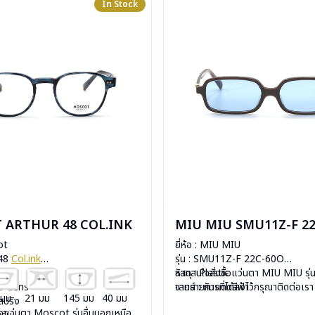
In Stock
 ARTHUR 48 COL.INK
MIU MIU SMU11Z-F 2
ot
ยี่ห้อ : MIU MIU
 48
Col.ink
รุ่น : SMU11Z-F 22C-60O
c
วัสดุ : Plastic
หากสนใจสั่งชื้อแว่นตา MIU MIU รุ่น
mo Lens
เลนส์ : กันแดดสีฟ้า
จากรายการที่ได้ลงไว้กรุณาติดต่อเร
 มม
21 มม
145 มม
40 มม
ีสปริง
บานพับ : ไม่มีสปริง
ื้อแว่นตา Moscot รุ่นอื่นนอกเหนือ