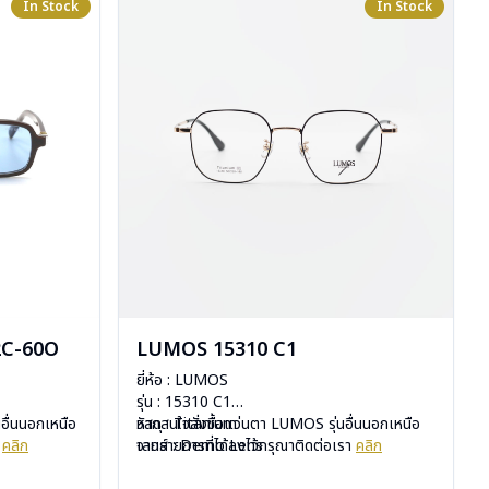
In Stock
In Stock
2C-60O
LUMOS 15310 C1
ยี่ห้อ : LUMOS
รุ่น : 15310 C1
อื่นนอกเหนือ
วัสดุ : Titanium
หากสนใจสั่งชื้อแว่นตา LUMOS รุ่นอื่นนอกเหนือ
า
คลิก
เลนส์ : Demo Lens
จากรายการที่ได้ลงไว้กรุณาติดต่อเรา
คลิก
บานพับ : ไม่มีสปริง