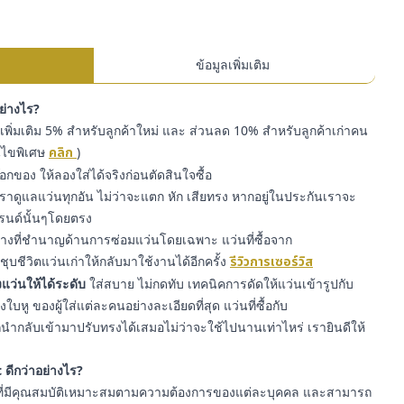
ข้อมูลเพิ่มเติม
อย่างไร?
พิ่มเติม 5% สำหรับลูกค้าใหม่ และ ส่วนลด 10% สำหรับลูกค้าเก่าคน
่อนไขพิเศษ
คลิก
)
๊อกของ ให้ลองใส่ได้จริงก่อนตัดสินใจซื้อ
ราดูแลแว่นทุกอัน ไม่ว่าจะแตก หัก เสียทรง หากอยู่ในประกันเราจะ
รนด์นั้นๆโดยตรง
่างที่ชำนาญด้านการซ่อมแว่นโดยเฉพาะ แว่นที่ซื้อจาก
ุบชีวิตแว่นเก่าให้กลับมาใช้งานได้อีกครั้ง
รีวิวการเซอร์วิส
แว่นให้ได้ระดับ
ใส่สบาย ไม่กดทับ เทคนิคการดัดให้แว่นเข้ารูปกับ
หู ของผู้ใส่แต่ละคนอย่างละเอียดที่สุด แว่นที่ซื้อกับ
ำกลับเข้ามาปรับทรงได้เสมอไม่ว่าจะใช้ไปนานเท่าไหร่ เรายินดีให้
 ดีกว่าอย่างไร?
ี่มีคุณสมบัติเหมาะสมตามความต้องการของแต่ละบุคคล และสามารถ