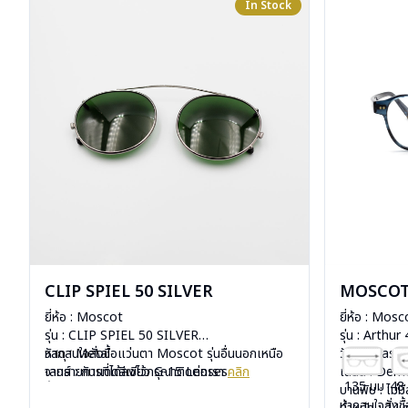
In Stock
CLIP SPIEL 50 SILVER
MOSCOT
ยี่ห้อ : Moscot
ยี่ห้อ : Mosc
รุ่น : CLIP SPIEL 50 SILVER
รุ่น : Arthur
วัสดุ : Metal
หากสนใจสั่งชื้อแว่นตา Moscot รุ่นอื่นนอกเหนือ
วัสดุ : Plasti
เลนส์ : กันแดดสีเขียว G-15 Lenses
จากรายการที่ได้ลงไว้กรุณาติดต่อเรา
คลิก
เลนส์ : De
135 มม
48
น้ำหนัก : 16 กรัม
บานพับ : ไม่ม
หากสนใจสั่งช