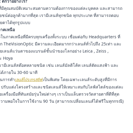
 ดีกว่าอย่างไร?
ี่มีคุณสมบัติเหมาะสมตามความต้องการของแต่ละบุคคล และสามารถ
์ต่อลูกค้ามากที่สุด เรามีเลนส์ทุกชนิด ทุกประเภท ที่สามารถตอบ
ยตาได้ทุกรูปแบบ
นภาคเหนือ
นภาคเหนือที่มีครบทุกเครื่องทั้งระบบ เชื่อมต่อกับ Headquarters ที่
าก TheVisionOptic มีความละเอียดมากกว่าเลนส์ทั่วไปถึง 25เท่า และ
ายเลนส์แว่นตาของแบรนด์ชั้นนำของโลกอย่าง Leica , Zeiss ,
ละ Hoya
ามีเลนส์สต๊อคหลายชนิด เช่น เลนส์มัลติโค้ท เลนส์ตัดแสงฟ้า และ
ได้ภายใน 30-60 นาที
ญในการทำ
เลนส์โปรเกรสซีฟ
เป็นพิเศษ โดยเฉพาะเลนส์ระดับสูงที่มีการ
รับแต่งโครงสร้างและชนิดเลนส์ให้เหมาะสมกับไลฟ์สไตล์ของแต่ละ
ยเครื่องมือที่ทันสมัยรุ่นใหม่ต่างๆ เราเป็นแล็บตรวจวัดสายตาที่ดีที่สุด
ความพอใจในการใช้งาน 90 วัน (สามารถเปลี่ยนเลนส์ได้ฟรีในทุกกรณี)