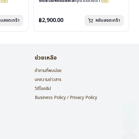
า
คลิก
เลนส์ : Demo Lens
จากรายการที่ได้ลงไว้กรุณาติดต่อเรา
คลิก
บานพับ : ไม่มีสปริง
น้ำหนัก : 16 กรัม
อุปกรณ์ : กล่องแว่น , ผ้าเช็ดแว่น
฿2,900.00
ิบลงตะกร้า
หยิบลงตะกร้า
การรับประกัน : 2 ปี
ช่วยเหลือ
คำถามที่พบบ่อย
บทความข่าวสาร
วิดีโอคลิป
Business Policy / Privacy Policy