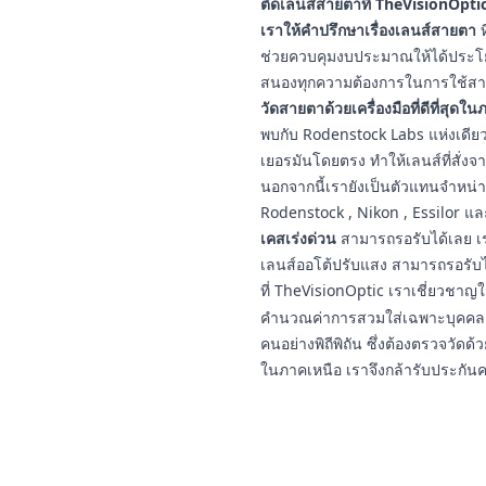
ตัดเลนส์สายตาที่ TheVisionOptic
เราให้คำปรึกษาเรื่องเลนส์สายตา
ท
ช่วยควบคุมงบประมาณให้ได้ประโยชน
สนองทุกความต้องการในการใช้สา
วัดสายตาด้วยเครื่องมือที่ดีที่สุดใ
พบกับ Rodenstock Labs แห่งเดียวใ
เยอรมันโดยตรง ทำให้เลนส์ที่สั่งจ
นอกจากนี้เรายังเป็นตัวแทนจำหน่
Rodenstock , Nikon , Essilor แ
เคสเร่งด่วน
สามารถรอรับได้เลย เร
เลนส์ออโต้ปรับแสง สามารถรอรับ
ที่ TheVisionOptic เราเชี่ยวชา
คำนวณค่าการสวมใส่เฉพาะบุคคล ป
คนอย่างพิถีพิถัน ซึ่งต้องตรวจวัดด้ว
ในภาคเหนือ เราจึงกล้ารับประกัน