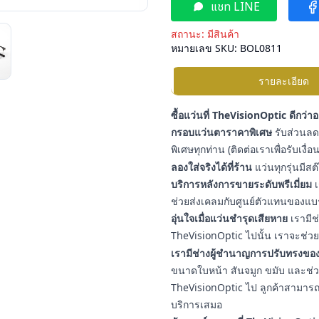
แชท LINE
สถานะ:
มีสินค้า
หมายเลข SKU:
BOL0811
รายละเอียด
ซื้อแว่นที่ TheVisionOptic ดีกว่า
กรอบแว่นตาราคาพิเศษ
รับส่วนลดเ
พิเศษทุกท่าน (ติดต่อเราเพื่อรับเงื
ลองใส่จริงได้ที่ร้าน
แว่นทุกรุ่นมีสต
บริการหลังการขายระดับพรีเมี่ยม
เ
ช่วยส่งเคลมกับศูนย์ตัวแทนของแบ
อุ่นใจเมื่อแว่นชำรุดเสียหาย
เรามีช
TheVisionOptic ไปนั้น เราจะช่วยช
เรามีช่างผู้ชำนาญการปรับทรงของ
ขนาดใบหน้า สันจมูก ขมับ และช่วงใบ
TheVisionOptic ไป ลูกค้าสามารถน
บริการเสมอ