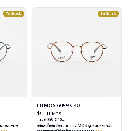
In Stock
In Stock
LUMOS 6059 C40
ยี่ห้อ : LUMOS
รุ่น : 6059 C40
ื่นนอกเหนือ
วัสดุ : Titanium
หากสนใจสั่งชื้อแว่นตา LUMOS รุ่นอื่นนอกเหนือ