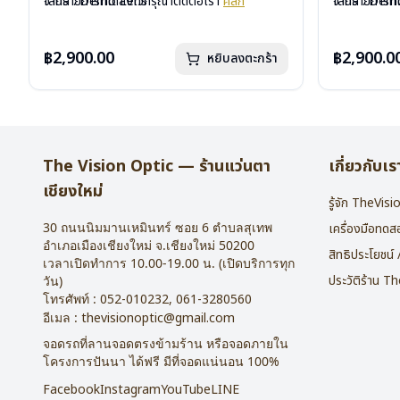
เลนส์ : Demo Lens
จากรายการที่ได้ลงไว้กรุณาติดต่อเรา
คลิก
เลนส์ : De
จากรายการที่
บานพับ : ไม่มีสปริง
บานพับ : ไม่ม
น้ำหนัก : 16 กรัม
น้ำหนัก : 16 
อุปกรณ์ : กล่องแว่น , ผ้าเช็ดแว่น
อุปกรณ์ : กล่
฿2,900.00
฿2,900.0
หยิบลงตะกร้า
การรับประกัน : 2 ปี
การรับประกัน 
The Vision Optic — ร้านแว่นตา
เกี่ยวกับเร
เชียงใหม่
รู้จัก TheVis
30 ถนนนิมมานเหมินทร์ ซอย 6
ตำบลสุเทพ
เครื่องมือทด
อำเภอเมืองเชียงใหม่
จ.
เชียงใหม่
50200
สิทธิประโยชน์
เวลาเปิดทำการ 10.00-19.00 น. (เปิดบริการทุก
ประวัติร้าน T
วัน)
โทรศัพท์ :
052-010232
,
061-3280560
อีเมล :
thevisionoptic@gmail.com
จอดรถที่ลานจอดตรงข้ามร้าน หรือจอดภายใน
โครงการปันนา ได้ฟรี มีที่จอดแน่นอน 100%
Facebook
Instagram
YouTube
LINE