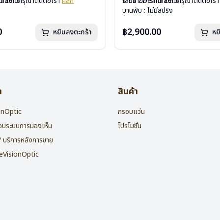
mo Lens
ได้ลงไว้กรุณาติดต่อเรา
คลิก
เลนส์ : Demo Lens
จากรายการที่ได้ลงไว้กรุณาติดต่อเร
ีสปริง
บานพับ : ไม่มีสปริง
กรัม
น้ำหนัก : 16 กรัม
องแว่น , ผ้าเช็ดแว่น
อุปกรณ์ : กล่องแว่น , ผ้าเช็ดแว่น
0
฿2,900.00
หยิบลงตะกร้า
หย
: 2 ปี
การรับประกัน : 2 ปี
า
สินค้า
ionOptic
กรอบแว่น
สอบระบบการมองเห็น
โปรโมชั่น
 / บริการหลังการขาย
heVisionOptic