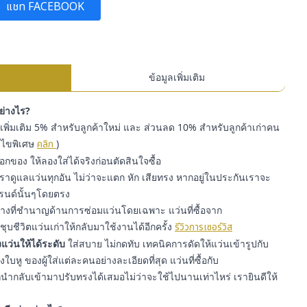
แชท FACEBOOK
ข้อมูลเพิ่มเติม
อย่างไร?
พิ่มเติม 5% สำหรับลูกค้าใหม่ และ ส่วนลด 10% สำหรับลูกค้าเก่าคน
่อนไขพิเศษ
คลิก
)
๊อกของ ให้ลองใส่ได้จริงก่อนตัดสินใจซื้อ
ราดูแลแว่นทุกอัน ไม่ว่าจะแตก หัก เสียทรง หากอยู่ในประกันเราจะ
รนด์นั้นๆโดยตรง
่างที่ชำนาญด้านการซ่อมแว่นโดยเฉพาะ แว่นที่ซื้อจาก
ุบชีวิตแว่นเก่าให้กลับมาใช้งานได้อีกครั้ง
รีวิวการเซอร์วิส
แว่นให้ได้ระดับ
ใส่สบาย ไม่กดทับ เทคนิคการดัดให้แว่นเข้ารูปกับ
หู ของผู้ใส่แต่ละคนอย่างละเอียดที่สุด แว่นที่ซื้อกับ
ำกลับเข้ามาปรับทรงได้เสมอไม่ว่าจะใช้ไปนานเท่าไหร่ เรายินดีให้