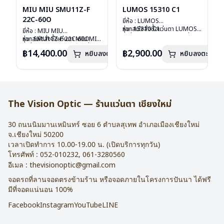
MIU MIU SMU11Z-F
LUMOS 15310 C1
22C-60O
ยี่ห้อ : LUMOS
รุ่น : 15310 C1
หากสนใจสั่งชื้อแว่นตา LUMOS
ยี่ห้อ : MIU MIU
วัสดุ : Titanium
รุ่นอื่นนอกเหนือจากรายการที่ได้
รุ่น : SMU11Z-F 22C-60O
หากสนใจสั่งชื้อแว่นตา MIU MIU
เลนส์ : Demo Lens
ลงไว้กรุณาติดต่อเรา
คลิก
วัสดุ : Plastic
รุ่นอื่นนอกเหนือจากรายการที่ได้
฿14,400.00
฿2,900.00
หยิบลงตะกร้า
บานพับ : ไม่มีสปริง
หยิบลงตะกร้า
เลนส์ : กันแดดสีฟ้า
ลงไว้กรุณาติดต่อเรา
คลิก
น้ำหนัก : 16 กรัม
บานพับ : ไม่มีสปริง
อุปกรณ์ : กล่องแว่น , ผ้าเช็ดแว่น
น้ำหนัก : 24 กรัม
การรับประกัน : 2 ปี
อุปกรณ์ : กล่องแว่น , ผ้าเช็ดแว่น
การรับประกัน : 1 ปี
The Vision Optic — ร้านแว่นตา เชียงใหม่
30 ถนนนิมมานเหมินทร์ ซอย 6
ตำบลสุเทพ อำเภอเมืองเชียงใหม่
จ.
เชียงใหม่
50200
เวลาเปิดทำการ 10.00-19.00 น. (เปิดบริการทุกวัน)
โทรศัพท์ :
052-010232
,
061-3280560
อีเมล :
thevisionoptic@gmail.com
จอดรถที่ลานจอดตรงข้ามร้าน หรือจอดภายในโครงการปันนา ได้ฟรี
มีที่จอดแน่นอน 100%
Facebook
Instagram
YouTube
LINE