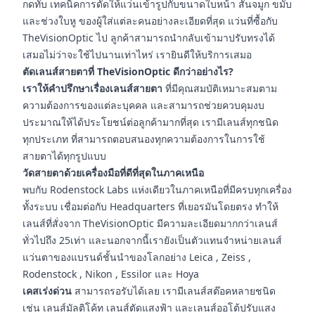
กดทับ เทคนิคการดัดให้แว่นเข้ารูปกับขนาดใบหน้า สันจมูก ขมับ
และช่วงใบหู ของผู้ใส่แต่ละคนอย่างละเอียดที่สุด แว่นที่ซื้อกับ
TheVisionOptic ไป ลูกค้าสามารถนำกลับเข้ามาปรับทรงได้
เสมอไม่ว่าจะใช้ไปนานเท่าไหร่ เรายินดีให้บริการเสมอ
ตัดเลนส์สายตาที่ TheVisionOptic ดีกว่าอย่างไร?
เราให้คำปรึกษาเรื่องเลนส์สายตา
ที่มีคุณสมบัติเหมาะสมตาม
ความต้องการของแต่ละบุคคล และสามารถช่วยควบคุมงบ
ประมาณให้ได้ประโยชน์ต่อลูกค้ามากที่สุด เรามีเลนส์ทุกชนิด
ทุกประเภท ที่สามารถตอบสนองทุกความต้องการในการใช้
สายตาได้ทุกรูปแบบ
วัดสายตาด้วยเครื่องมือที่ดีที่สุดในภาคเหนือ
พบกับ Rodenstock Labs แห่งเดียวในภาคเหนือที่มีครบทุกเครื่อง
ทั้งระบบ เชื่อมต่อกับ Headquarters ที่เยอรมันโดยตรง ทำให้
เลนส์ที่สั่งจาก TheVisionOptic มีความละเอียดมากกว่าเลนส์
ทั่วไปถึง 25เท่า และนอกจากนี้เรายังเป็นตัวแทนจำหน่ายเลนส์
แว่นตาของแบรนด์ชั้นนำของโลกอย่าง Leica , Zeiss ,
Rodenstock , Nikon , Essilor และ Hoya
เคสเร่งด่วน
สามารถรอรับได้เลย เรามีเลนส์สต๊อคหลายชนิด
เช่น เลนส์มัลติโค้ท เลนส์ตัดแสงฟ้า และเลนส์ออโต้ปรับแสง