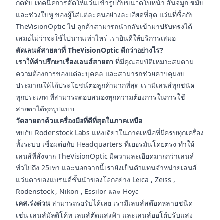
กดทับ เทคนิคการดัดให้แว่นเข้ารูปกับขนาดใบหน้า สันจมูก ขมับ
และช่วงใบหู ของผู้ใส่แต่ละคนอย่างละเอียดที่สุด แว่นที่ซื้อกับ
TheVisionOptic ไป ลูกค้าสามารถนำกลับเข้ามาปรับทรงได้
เสมอไม่ว่าจะใช้ไปนานเท่าไหร่ เรายินดีให้บริการเสมอ
ตัดเลนส์สายตาที่ TheVisionOptic ดีกว่าอย่างไร?
เราให้คำปรึกษาเรื่องเลนส์สายตา
ที่มีคุณสมบัติเหมาะสมตาม
ความต้องการของแต่ละบุคคล และสามารถช่วยควบคุมงบ
ประมาณให้ได้ประโยชน์ต่อลูกค้ามากที่สุด เรามีเลนส์ทุกชนิด
ทุกประเภท ที่สามารถตอบสนองทุกความต้องการในการใช้
สายตาได้ทุกรูปแบบ
วัดสายตาด้วยเครื่องมือที่ดีที่สุดในภาคเหนือ
พบกับ Rodenstock Labs แห่งเดียวในภาคเหนือที่มีครบทุกเครื่อง
ทั้งระบบ เชื่อมต่อกับ Headquarters ที่เยอรมันโดยตรง ทำให้
เลนส์ที่สั่งจาก TheVisionOptic มีความละเอียดมากกว่าเลนส์
ทั่วไปถึง 25เท่า และนอกจากนี้เรายังเป็นตัวแทนจำหน่ายเลนส์
แว่นตาของแบรนด์ชั้นนำของโลกอย่าง Leica , Zeiss ,
Rodenstock , Nikon , Essilor และ Hoya
เคสเร่งด่วน
สามารถรอรับได้เลย เรามีเลนส์สต๊อคหลายชนิด
เช่น เลนส์มัลติโค้ท เลนส์ตัดแสงฟ้า และเลนส์ออโต้ปรับแสง