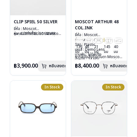
CLIP SPIEL 50 SILVER
MOSCOT ARTHUR 48
COL.INK
ยี่ห้อ : Moscot
รุ่น : CLIP SPIEL 50 SILVER
หากสนใจสั่งชื้อแว่นตา Moscot
ยี่ห้อ : Moscot
วัสดุ : Metal
รุ่นอื่นนอกเหนือจากรายการที่ได้
รุ่น : Arthur 48
Col.ink
เลนส์ : กันแดดสีเขียว G-15
ลงไว้กรุณาติดต่อเรา
คลิก
วัสดุ : Plastic
135
48
21
145
40
Lenses
เลนส์ : Demo Lens
มม
มม
มม
มม
มม
น้ำหนัก : 16 กรัม
บานพับ : ไม่มีสปริง
หากสนใจสั่งชื้อแว่นตา Moscot
อุปกรณ์ : ซองหนัง
น้ำหนัก : 24 กรัม
รุ่นอื่นนอกเหนือจากรายการที่ได้
การรับประกัน : 1 ปี
อุปกรณ์ : กล่องแว่น, กล่อง
฿3,900.00
฿8,400.00
หยิบลงตะกร้า
หยิบลงตะกร้า
ลงไว้กรุณาติดต่อเรา
คลิก
กระดาษ, ผ้าเช็ดแว่น
การรับประกัน : 1 ปี
In Stock
In Stock