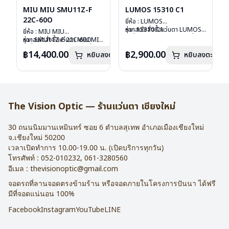
MIU MIU SMU11Z-F
LUMOS 15310 C1
22C-60O
ยี่ห้อ : LUMOS
รุ่น : 15310 C1
หากสนใจสั่งชื้อแว่นตา LUMOS
ยี่ห้อ : MIU MIU
วัสดุ : Titanium
รุ่นอื่นนอกเหนือจากรายการที่ได้
รุ่น : SMU11Z-F 22C-60O
หากสนใจสั่งชื้อแว่นตา MIU MIU
เลนส์ : Demo Lens
ลงไว้กรุณาติดต่อเรา
คลิก
วัสดุ : Plastic
รุ่นอื่นนอกเหนือจากรายการที่ได้
฿14,400.00
฿2,900.00
หยิบลงตะกร้า
บานพับ : ไม่มีสปริง
หยิบลงตะกร้า
เลนส์ : กันแดดสีฟ้า
ลงไว้กรุณาติดต่อเรา
คลิก
น้ำหนัก : 16 กรัม
บานพับ : ไม่มีสปริง
อุปกรณ์ : กล่องแว่น , ผ้าเช็ดแว่น
น้ำหนัก : 24 กรัม
การรับประกัน : 2 ปี
อุปกรณ์ : กล่องแว่น , ผ้าเช็ดแว่น
การรับประกัน : 1 ปี
The Vision Optic — ร้านแว่นตา เชียงใหม่
30 ถนนนิมมานเหมินทร์ ซอย 6
ตำบลสุเทพ อำเภอเมืองเชียงใหม่
จ.
เชียงใหม่
50200
เวลาเปิดทำการ 10.00-19.00 น. (เปิดบริการทุกวัน)
โทรศัพท์ :
052-010232
,
061-3280560
อีเมล :
thevisionoptic@gmail.com
จอดรถที่ลานจอดตรงข้ามร้าน หรือจอดภายในโครงการปันนา ได้ฟรี
มีที่จอดแน่นอน 100%
Facebook
Instagram
YouTube
LINE