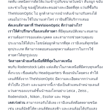
กดทับ เทคนิคการดัดให้แว่นเข้ารูปกับขนาดใบหน้า สันจมูก ขมับ
และช่วงใบหู ของผู้ใส่แต่ละคนอย่างละเอียดที่สุด แว่นที่ซื้อกับ
TheVisionOptic ไป ลูกค้าสามารถนำกลับเข้ามาปรับทรงได้
เสมอไม่ว่าจะใช้ไปนานเท่าไหร่ เรายินดีให้บริการเสมอ
ตัดเลนส์สายตาที่ TheVisionOptic ดีกว่าอย่างไร?
เราให้คำปรึกษาเรื่องเลนส์สายตา
ที่มีคุณสมบัติเหมาะสมตาม
ความต้องการของแต่ละบุคคล และสามารถช่วยควบคุมงบ
ประมาณให้ได้ประโยชน์ต่อลูกค้ามากที่สุด เรามีเลนส์ทุกชนิด
ทุกประเภท ที่สามารถตอบสนองทุกความต้องการในการใช้
สายตาได้ทุกรูปแบบ
วัดสายตาด้วยเครื่องมือที่ดีที่สุดในภาคเหนือ
พบกับ Rodenstock Labs แห่งเดียวในภาคเหนือที่มีครบทุกเครื่อง
ทั้งระบบ เชื่อมต่อกับ Headquarters ที่เยอรมันโดยตรง ทำให้
เลนส์ที่สั่งจาก TheVisionOptic มีความละเอียดมากกว่าเลนส์
ทั่วไปถึง 25เท่า และนอกจากนี้เรายังเป็นตัวแทนจำหน่ายเลนส์
แว่นตาของแบรนด์ชั้นนำของโลกอย่าง Leica , Zeiss ,
Rodenstock , Nikon , Essilor และ Hoya
เคสเร่งด่วน
สามารถรอรับได้เลย เรามีเลนส์สต๊อคหลายชนิด
เช่น เลนส์มัลติโค้ท เลนส์ตัดแสงฟ้า และเลนส์ออโต้ปรับแสง