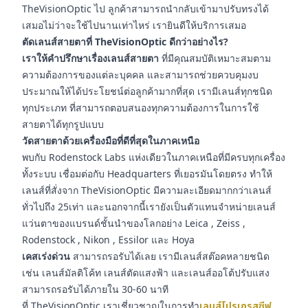
TheVisionOptic ไป ลูกค้าสามารถนำกลับเข้ามาปรับทรงได้
เสมอไม่ว่าจะใช้ไปนานเท่าไหร่ เรายินดีให้บริการเสมอ
ตัดเลนส์สายตาที่ TheVisionOptic ดีกว่าอย่างไร?
เราให้คำปรึกษาเรื่องเลนส์สายตา
ที่มีคุณสมบัติเหมาะสมตาม
ความต้องการของแต่ละบุคคล และสามารถช่วยควบคุมงบ
ประมาณให้ได้ประโยชน์ต่อลูกค้ามากที่สุด เรามีเลนส์ทุกชนิด
ทุกประเภท ที่สามารถตอบสนองทุกความต้องการในการใช้
สายตาได้ทุกรูปแบบ
วัดสายตาด้วยเครื่องมือที่ดีที่สุดในภาคเหนือ
พบกับ Rodenstock Labs แห่งเดียวในภาคเหนือที่มีครบทุกเครื่อง
ทั้งระบบ เชื่อมต่อกับ Headquarters ที่เยอรมันโดยตรง ทำให้
เลนส์ที่สั่งจาก TheVisionOptic มีความละเอียดมากกว่าเลนส์
ทั่วไปถึง 25เท่า และนอกจากนี้เรายังเป็นตัวแทนจำหน่ายเลนส์
แว่นตาของแบรนด์ชั้นนำของโลกอย่าง Leica , Zeiss ,
Rodenstock , Nikon , Essilor และ Hoya
เคสเร่งด่วน
สามารถรอรับได้เลย เรามีเลนส์สต๊อคหลายชนิด
เช่น เลนส์มัลติโค้ท เลนส์ตัดแสงฟ้า และเลนส์ออโต้ปรับแสง
สามารถรอรับได้ภายใน 30-60 นาที
ที่ TheVisionOptic เราเชี่ยวชาญในการทำ
เลนส์โปรเกรสซีฟ