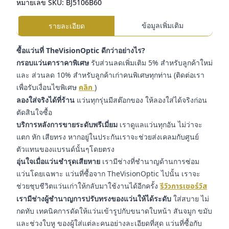
หมายเลข SKU:
BJ5106B60
ข้อมูลเพิ่มเติม
รายละเอียด
ซื้อแว่นที่ TheVisionOptic ดีกว่าอย่างไร?
กรอบแว่นตาราคาพิเศษ
รับส่วนลดเพิ่มเติม 5% สำหรับลูกค้าใหม่
และ ส่วนลด 10% สำหรับลูกค้าเก่าคนพิเศษทุกท่าน (ติดต่อเรา
เพื่อรับเงื่อนไขพิเศษ
คลิก
)
ลองใส่จริงได้ที่ร้าน
แว่นทุกรุ่นมีสต๊อกของ ให้ลองใส่ได้จริงก่อน
ตัดสินใจซื้อ
บริการหลังการขายระดับพรีเมี่ยม
เราดูแลแว่นทุกอัน ไม่ว่าจะ
แตก หัก เสียทรง หากอยู่ในประกันเราจะช่วยส่งเคลมกับศูนย์
ตัวแทนของแบรนด์นั้นๆโดยตรง
อุ่นใจเมื่อแว่นชำรุดเสียหาย
เรามีช่างที่ชำนาญด้านการซ่อม
แว่นโดยเฉพาะ แว่นที่ซื้อจาก TheVisionOptic ไปนั้น เราจะ
ช่วยชุบชีวิตแว่นเก่าให้กลับมาใช้งานได้อีกครั้ง
รีวิวการเซอร์วิส
เรามีช่างผู้ชำนาญการปรับทรงของแว่นให้ได้ระดับ
ใส่สบาย ไม่
กดทับ เทคนิคการดัดให้แว่นเข้ารูปกับขนาดใบหน้า สันจมูก ขมับ
และช่วงใบหู ของผู้ใส่แต่ละคนอย่างละเอียดที่สุด แว่นที่ซื้อกับ