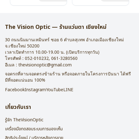
น้ำหนัก : 16 กรัม
น้ำหนัก : 16 กรัม
อุปกรณ์ : กล่องแว่น , ผ้าเช็ดแว่น
อุปกรณ์ : กล่องแว่น , ผ้าเช็ดแว่น
การรับประกัน : 2 ปี
การรับประกัน : 2 ปี
The Vision Optic — ร้านแว่นตา เชียงใหม่
30 ถนนนิมมานเหมินทร์ ซอย 6
ตำบลสุเทพ อำเภอเมืองเชียงใหม่
จ.
เชียงใหม่
50200
เวลาเปิดทำการ 10.00-19.00 น. (เปิดบริการทุกวัน)
โทรศัพท์ :
052-010232
,
061-3280560
อีเมล :
thevisionoptic@gmail.com
จอดรถที่ลานจอดตรงข้ามร้าน หรือจอดภายในโครงการปันนา ได้ฟรี
มีที่จอดแน่นอน 100%
Facebook
Instagram
YouTube
LINE
เกี่ยวกับเรา
รู้จัก TheVisionOptic
เครื่องมือทดสอบระบบการมองเห็น
สิทธิประโยชน์ / บริการหลังการขาย