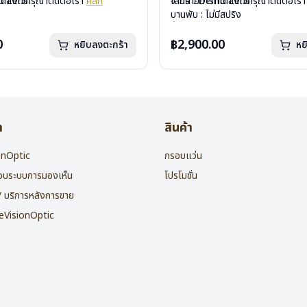
mo Lens
ได้ลงไว้กรุณาติดต่อเรา
คลิก
เลนส์ : Demo Lens
จากรายการที่ได้ลงไว้กรุณาติดต่อเร
ีสปริง
บานพับ : ไม่มีสปริง
กรัม
น้ำหนัก : 16 กรัม
องแว่น , ผ้าเช็ดแว่น
อุปกรณ์ : กล่องแว่น , ผ้าเช็ดแว่น
0
฿2,900.00
หยิบลงตะกร้า
หย
: 2 ปี
การรับประกัน : 2 ปี
า
สินค้า
ionOptic
กรอบแว่น
สอบระบบการมองเห็น
โปรโมชั่น
 / บริการหลังการขาย
heVisionOptic