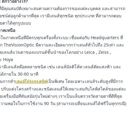
 ดีกว่าอย่างไร?
ี่มีคุณสมบัติเหมาะสมตามความต้องการของแต่ละบุคคล และสามารถ
์ต่อลูกค้ามากที่สุด เรามีเลนส์ทุกชนิด ทุกประเภท ที่สามารถตอบ
ยตาได้ทุกรูปแบบ
นภาคเหนือ
นภาคเหนือที่มีครบทุกเครื่องทั้งระบบ เชื่อมต่อกับ Headquarters ที่
าก TheVisionOptic มีความละเอียดมากกว่าเลนส์ทั่วไปถึง 25เท่า และ
ายเลนส์แว่นตาของแบรนด์ชั้นนำของโลกอย่าง Leica , Zeiss ,
ละ Hoya
ามีเลนส์สต๊อคหลายชนิด เช่น เลนส์มัลติโค้ท เลนส์ตัดแสงฟ้า และ
ได้ภายใน 30-60 นาที
ญในการทำ
เลนส์โปรเกรสซีฟ
เป็นพิเศษ โดยเฉพาะเลนส์ระดับสูงที่มีการ
รับแต่งโครงสร้างและชนิดเลนส์ให้เหมาะสมกับไลฟ์สไตล์ของแต่ละ
ยเครื่องมือที่ทันสมัยรุ่นใหม่ต่างๆ เราเป็นแล็บตรวจวัดสายตาที่ดีที่สุด
ความพอใจในการใช้งาน 90 วัน (สามารถเปลี่ยนเลนส์ได้ฟรีในทุกกรณี)