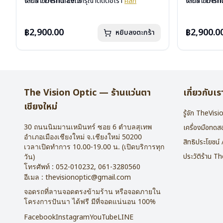
เลนส์ : Demo Lens
จากรายการที่ได้ลงไว้กรุณาติดต่อเรา
คลิก
เลนส์ : De
จากรายการที่
บานพับ : ไม่มีสปริง
บานพับ : ไม่ม
น้ำหนัก : 16 กรัม
น้ำหนัก : 16 
อุปกรณ์ : กล่องแว่น , ผ้าเช็ดแว่น
อุปกรณ์ : กล่
฿2,900.00
฿2,900.0
หยิบลงตะกร้า
การรับประกัน : 2 ปี
การรับประกัน 
The Vision Optic — ร้านแว่นตา
เกี่ยวกับเร
เชียงใหม่
รู้จัก TheVis
30 ถนนนิมมานเหมินทร์ ซอย 6
ตำบลสุเทพ
เครื่องมือทด
อำเภอเมืองเชียงใหม่
จ.
เชียงใหม่
50200
สิทธิประโยชน์
เวลาเปิดทำการ 10.00-19.00 น. (เปิดบริการทุก
ประวัติร้าน T
วัน)
โทรศัพท์ :
052-010232
,
061-3280560
อีเมล :
thevisionoptic@gmail.com
จอดรถที่ลานจอดตรงข้ามร้าน หรือจอดภายใน
โครงการปันนา ได้ฟรี มีที่จอดแน่นอน 100%
Facebook
Instagram
YouTube
LINE