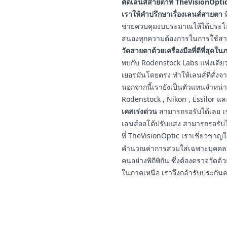
ตัดเลนส์สายตาที่ TheVisionOptic
เราให้คำปรึกษาเรื่องเลนส์สายตา
ท
ช่วยควบคุมงบประมาณให้ได้ประโยชน
สนองทุกความต้องการในการใช้สา
วัดสายตาด้วยเครื่องมือที่ดีที่สุดใ
พบกับ Rodenstock Labs แห่งเดียวใ
เยอรมันโดยตรง ทำให้เลนส์ที่สั่งจ
นอกจากนี้เรายังเป็นตัวแทนจำหน่
Rodenstock , Nikon , Essilor แ
เคสเร่งด่วน
สามารถรอรับได้เลย เร
เลนส์ออโต้ปรับแสง สามารถรอรับ
ที่ TheVisionOptic เราเชี่ยวชา
คำนวณค่าการสวมใส่เฉพาะบุคคล ป
คนอย่างพิถีพิถัน ซึ่งต้องตรวจวัดด้ว
ในภาคเหนือ เราจึงกล้ารับประกัน