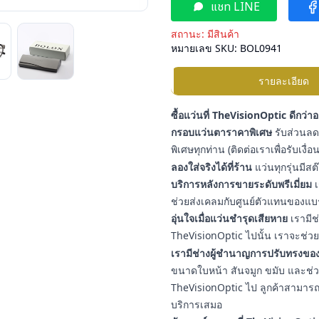
แชท LINE
สถานะ:
มีสินค้า
หมายเลข SKU:
BOL0941
รายละเอียด
ซื้อแว่นที่ TheVisionOptic ดีกว่า
กรอบแว่นตาราคาพิเศษ
รับส่วนลดเ
พิเศษทุกท่าน (ติดต่อเราเพื่อรับเงื
ลองใส่จริงได้ที่ร้าน
แว่นทุกรุ่นมีสต
บริการหลังการขายระดับพรีเมี่ยม
เ
ช่วยส่งเคลมกับศูนย์ตัวแทนของแบ
อุ่นใจเมื่อแว่นชำรุดเสียหาย
เรามีช
TheVisionOptic ไปนั้น เราจะช่วยช
เรามีช่างผู้ชำนาญการปรับทรงของ
ขนาดใบหน้า สันจมูก ขมับ และช่วงใบ
TheVisionOptic ไป ลูกค้าสามารถน
บริการเสมอ