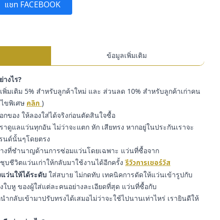
แชท FACEBOOK
ข้อมูลเพิ่มเติม
อย่างไร?
พิ่มเติม 5% สำหรับลูกค้าใหม่ และ ส่วนลด 10% สำหรับลูกค้าเก่าคน
่อนไขพิเศษ
คลิก
)
๊อกของ ให้ลองใส่ได้จริงก่อนตัดสินใจซื้อ
ราดูแลแว่นทุกอัน ไม่ว่าจะแตก หัก เสียทรง หากอยู่ในประกันเราจะ
รนด์นั้นๆโดยตรง
่างที่ชำนาญด้านการซ่อมแว่นโดยเฉพาะ แว่นที่ซื้อจาก
ุบชีวิตแว่นเก่าให้กลับมาใช้งานได้อีกครั้ง
รีวิวการเซอร์วิส
แว่นให้ได้ระดับ
ใส่สบาย ไม่กดทับ เทคนิคการดัดให้แว่นเข้ารูปกับ
หู ของผู้ใส่แต่ละคนอย่างละเอียดที่สุด แว่นที่ซื้อกับ
ำกลับเข้ามาปรับทรงได้เสมอไม่ว่าจะใช้ไปนานเท่าไหร่ เรายินดีให้