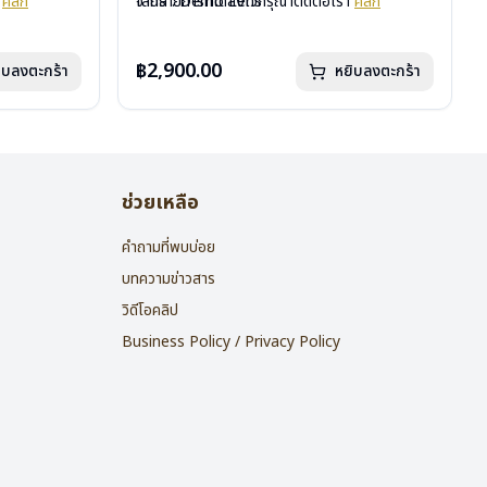
า
คลิก
เลนส์ : Demo Lens
จากรายการที่ได้ลงไว้กรุณาติดต่อเรา
คลิก
บานพับ : ไม่มีสปริง
น้ำหนัก : 16 กรัม
อุปกรณ์ : กล่องแว่น , ผ้าเช็ดแว่น
฿2,900.00
ิบลงตะกร้า
หยิบลงตะกร้า
การรับประกัน : 2 ปี
ช่วยเหลือ
คำถามที่พบบ่อย
บทความข่าวสาร
วิดีโอคลิป
Business Policy / Privacy Policy