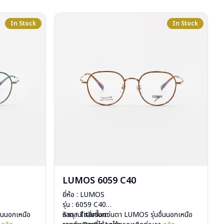
In Stock
In Stock
LUMOS 6059 C40
ยี่ห้อ : LUMOS
รุ่น : 6059 C40
ื่นนอกเหนือ
วัสดุ : Titanium
หากสนใจสั่งชื้อแว่นตา LUMOS รุ่นอื่นนอกเหนือ