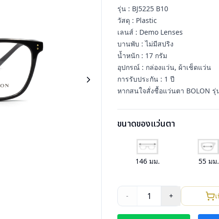
รุ่น : BJ5225 B10
วัสดุ : Plastic
เลนส์ : Demo Lenses
บานพับ : ไม่มีสปริง
น้ำหนัก : 17 กรัม
อุปกรณ์ : กล่องแว่น, ผ้าเช็ดแว่น
การรับประกัน : 1 ปี
หากสนใจสั่งชื้อแว่นตา BOLON รุ่
ขนาดของแว่นตา
146
มม.
55
มม
1
-
+
เ