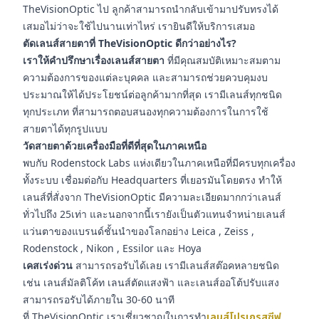
TheVisionOptic ไป ลูกค้าสามารถนำกลับเข้ามาปรับทรงได้
เสมอไม่ว่าจะใช้ไปนานเท่าไหร่ เรายินดีให้บริการเสมอ
ตัดเลนส์สายตาที่ TheVisionOptic ดีกว่าอย่างไร?
เราให้คำปรึกษาเรื่องเลนส์สายตา
ที่มีคุณสมบัติเหมาะสมตาม
ความต้องการของแต่ละบุคคล และสามารถช่วยควบคุมงบ
ประมาณให้ได้ประโยชน์ต่อลูกค้ามากที่สุด เรามีเลนส์ทุกชนิด
ทุกประเภท ที่สามารถตอบสนองทุกความต้องการในการใช้
สายตาได้ทุกรูปแบบ
วัดสายตาด้วยเครื่องมือที่ดีที่สุดในภาคเหนือ
พบกับ Rodenstock Labs แห่งเดียวในภาคเหนือที่มีครบทุกเครื่อง
ทั้งระบบ เชื่อมต่อกับ Headquarters ที่เยอรมันโดยตรง ทำให้
เลนส์ที่สั่งจาก TheVisionOptic มีความละเอียดมากกว่าเลนส์
ทั่วไปถึง 25เท่า และนอกจากนี้เรายังเป็นตัวแทนจำหน่ายเลนส์
แว่นตาของแบรนด์ชั้นนำของโลกอย่าง Leica , Zeiss ,
Rodenstock , Nikon , Essilor และ Hoya
เคสเร่งด่วน
สามารถรอรับได้เลย เรามีเลนส์สต๊อคหลายชนิด
เช่น เลนส์มัลติโค้ท เลนส์ตัดแสงฟ้า และเลนส์ออโต้ปรับแสง
สามารถรอรับได้ภายใน 30-60 นาที
ที่ TheVisionOptic เราเชี่ยวชาญในการทำ
เลนส์โปรเกรสซีฟ