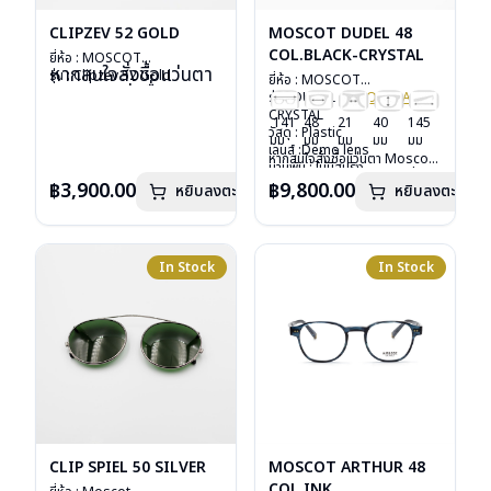
CLIPZEV 52 GOLD
MOSCOT DUDEL 48
COL.BLACK-CRYSTAL
ยี่ห้อ : MOSCOT
หากสนใจสั่งชื้อแว่นตา
รุ่น : Clipzev 52 Gold
ยี่ห้อ : MOSCOT
Moscot รุ่นอื่นนอก
วัสดุ : Metal
รุ่น : DUDEL 48
COL.BLACK
-
เหนือจากรายการที่ได้
เลนส์ : กันแดดสีเขียว
CRYSTAL
141
48
21
40
145
ลงไว้กรุณาติดต่อเรา
น้ำหนัก : 16 กรัม
วัสดุ : Plastic
มม
มม
มม
มม
มม
อุปกรณ์ : ซองหนัง
คลิก
เลนส์ :Demo lens
หากสนใจสั่งชื้อแว่นตา Moscot
บานพับ : ไม่มีสปริง
รีวิว Moscot ZEV
รุ่นอื่นนอกเหนือจากรายการที่ได้
น้ำหนัก : 29 กรัม
฿3,900.00
฿9,800.00
หยิบลงตะกร้า
หยิบลงตะกร้า
ลงไว้กรุณาติดต่อเรา
คลิก
อุปกรณ์ : กล่องแว่น, กล่อง
กระดาษ, ผ้าเช็ดแว่น
การรับประกัน : 1 ปี
In Stock
In Stock
CLIP SPIEL 50 SILVER
MOSCOT ARTHUR 48
COL.INK