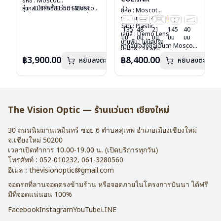
ยี่ห้อ : Moscot
รุ่น : CLIP SPIEL 50 SILVER
หากสนใจสั่งชื้อแว่นตา Moscot
ยี่ห้อ : Moscot
วัสดุ : Metal
รุ่นอื่นนอกเหนือจากรายการที่ได้
รุ่น : Arthur 48
Col.ink
เลนส์ : กันแดดสีเขียว G-15
ลงไว้กรุณาติดต่อเรา
คลิก
วัสดุ : Plastic
135
48
21
145
40
Lenses
เลนส์ : Demo Lens
มม
มม
มม
มม
มม
น้ำหนัก : 16 กรัม
บานพับ : ไม่มีสปริง
หากสนใจสั่งชื้อแว่นตา Moscot
อุปกรณ์ : ซองหนัง
น้ำหนัก : 24 กรัม
รุ่นอื่นนอกเหนือจากรายการที่ได้
การรับประกัน : 1 ปี
อุปกรณ์ : กล่องแว่น, กล่อง
฿3,900.00
฿8,400.00
หยิบลงตะกร้า
หยิบลงตะกร้า
ลงไว้กรุณาติดต่อเรา
คลิก
กระดาษ, ผ้าเช็ดแว่น
การรับประกัน : 1 ปี
The Vision Optic — ร้านแว่นตา เชียงใหม่
30 ถนนนิมมานเหมินทร์ ซอย 6
ตำบลสุเทพ อำเภอเมืองเชียงใหม่
จ.
เชียงใหม่
50200
เวลาเปิดทำการ 10.00-19.00 น. (เปิดบริการทุกวัน)
โทรศัพท์ :
052-010232
,
061-3280560
อีเมล :
thevisionoptic@gmail.com
จอดรถที่ลานจอดตรงข้ามร้าน หรือจอดภายในโครงการปันนา ได้ฟรี
มีที่จอดแน่นอน 100%
Facebook
Instagram
YouTube
LINE