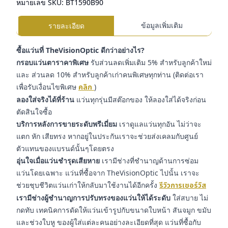
หมายเลข SKU:
BT1590B90
ข้อมูลเพิ่มเติม
รายละเอียด
ซื้อแว่นที่ TheVisionOptic ดีกว่าอย่างไร?
กรอบแว่นตาราคาพิเศษ
รับส่วนลดเพิ่มเติม 5% สำหรับลูกค้าใหม่
และ ส่วนลด 10% สำหรับลูกค้าเก่าคนพิเศษทุกท่าน (ติดต่อเรา
เพื่อรับเงื่อนไขพิเศษ
คลิก
)
ลองใส่จริงได้ที่ร้าน
แว่นทุกรุ่นมีสต๊อกของ ให้ลองใส่ได้จริงก่อน
ตัดสินใจซื้อ
บริการหลังการขายระดับพรีเมี่ยม
เราดูแลแว่นทุกอัน ไม่ว่าจะ
แตก หัก เสียทรง หากอยู่ในประกันเราจะช่วยส่งเคลมกับศูนย์
ตัวแทนของแบรนด์นั้นๆโดยตรง
อุ่นใจเมื่อแว่นชำรุดเสียหาย
เรามีช่างที่ชำนาญด้านการซ่อม
แว่นโดยเฉพาะ แว่นที่ซื้อจาก TheVisionOptic ไปนั้น เราจะ
ช่วยชุบชีวิตแว่นเก่าให้กลับมาใช้งานได้อีกครั้ง
รีวิวการเซอร์วิส
เรามีช่างผู้ชำนาญการปรับทรงของแว่นให้ได้ระดับ
ใส่สบาย ไม่
กดทับ เทคนิคการดัดให้แว่นเข้ารูปกับขนาดใบหน้า สันจมูก ขมับ
และช่วงใบหู ของผู้ใส่แต่ละคนอย่างละเอียดที่สุด แว่นที่ซื้อกับ