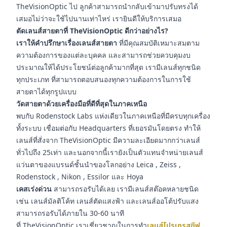
TheVisionOptic ไป ลูกค้าสามารถนำกลับเข้ามาปรับทรงได้
เสมอไม่ว่าจะใช้ไปนานเท่าไหร่ เรายินดีให้บริการเสมอ
ตัดเลนส์สายตาที่ TheVisionOptic ดีกว่าอย่างไร?
เราให้คำปรึกษาเรื่องเลนส์สายตา
ที่มีคุณสมบัติเหมาะสมตาม
ความต้องการของแต่ละบุคคล และสามารถช่วยควบคุมงบ
ประมาณให้ได้ประโยชน์ต่อลูกค้ามากที่สุด เรามีเลนส์ทุกชนิด
ทุกประเภท ที่สามารถตอบสนองทุกความต้องการในการใช้
สายตาได้ทุกรูปแบบ
วัดสายตาด้วยเครื่องมือที่ดีที่สุดในภาคเหนือ
พบกับ Rodenstock Labs แห่งเดียวในภาคเหนือที่มีครบทุกเครื่อง
ทั้งระบบ เชื่อมต่อกับ Headquarters ที่เยอรมันโดยตรง ทำให้
เลนส์ที่สั่งจาก TheVisionOptic มีความละเอียดมากกว่าเลนส์
ทั่วไปถึง 25เท่า และนอกจากนี้เรายังเป็นตัวแทนจำหน่ายเลนส์
แว่นตาของแบรนด์ชั้นนำของโลกอย่าง Leica , Zeiss ,
Rodenstock , Nikon , Essilor และ Hoya
เคสเร่งด่วน
สามารถรอรับได้เลย เรามีเลนส์สต๊อคหลายชนิด
เช่น เลนส์มัลติโค้ท เลนส์ตัดแสงฟ้า และเลนส์ออโต้ปรับแสง
สามารถรอรับได้ภายใน 30-60 นาที
ที่ TheVisionOptic เราเชี่ยวชาญในการทำ
เลนส์โปรเกรสซีฟ