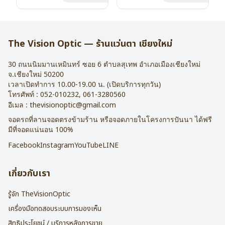
น้ำหนัก : 16 กรัม
น้ำหนัก : 16 กรัม
อุปกรณ์ : กล่องแว่น , ผ้าเช็ดแว่น
อุปกรณ์ : กล่องแว่น , ผ้าเช็ดแว่น
การรับประกัน : 2 ปี
การรับประกัน : 2 ปี
The Vision Optic — ร้านแว่นตา เชียงใหม่
30 ถนนนิมมานเหมินทร์ ซอย 6
ตำบลสุเทพ อำเภอเมืองเชียงใหม่
จ.
เชียงใหม่
50200
เวลาเปิดทำการ 10.00-19.00 น. (เปิดบริการทุกวัน)
โทรศัพท์ :
052-010232
,
061-3280560
อีเมล :
thevisionoptic@gmail.com
จอดรถที่ลานจอดตรงข้ามร้าน หรือจอดภายในโครงการปันนา ได้ฟรี
มีที่จอดแน่นอน 100%
Facebook
Instagram
YouTube
LINE
เกี่ยวกับเรา
รู้จัก TheVisionOptic
เครื่องมือทดสอบระบบการมองเห็น
สิทธิประโยชน์ / บริการหลังการขาย