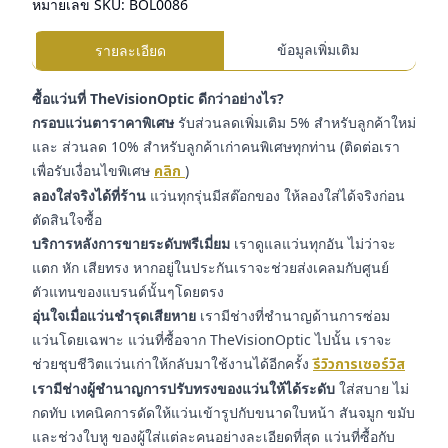
หมายเลข SKU:
BOL0086
ข้อมูลเพิ่มเติม
รายละเอียด
ซื้อแว่นที่ TheVisionOptic ดีกว่าอย่างไร?
กรอบแว่นตาราคาพิเศษ
รับส่วนลดเพิ่มเติม 5% สำหรับลูกค้าใหม่
และ ส่วนลด 10% สำหรับลูกค้าเก่าคนพิเศษทุกท่าน (ติดต่อเรา
เพื่อรับเงื่อนไขพิเศษ
คลิก
)
ลองใส่จริงได้ที่ร้าน
แว่นทุกรุ่นมีสต๊อกของ ให้ลองใส่ได้จริงก่อน
ตัดสินใจซื้อ
บริการหลังการขายระดับพรีเมี่ยม
เราดูแลแว่นทุกอัน ไม่ว่าจะ
แตก หัก เสียทรง หากอยู่ในประกันเราจะช่วยส่งเคลมกับศูนย์
ตัวแทนของแบรนด์นั้นๆโดยตรง
อุ่นใจเมื่อแว่นชำรุดเสียหาย
เรามีช่างที่ชำนาญด้านการซ่อม
แว่นโดยเฉพาะ แว่นที่ซื้อจาก TheVisionOptic ไปนั้น เราจะ
ช่วยชุบชีวิตแว่นเก่าให้กลับมาใช้งานได้อีกครั้ง
รีวิวการเซอร์วิส
เรามีช่างผู้ชำนาญการปรับทรงของแว่นให้ได้ระดับ
ใส่สบาย ไม่
กดทับ เทคนิคการดัดให้แว่นเข้ารูปกับขนาดใบหน้า สันจมูก ขมับ
และช่วงใบหู ของผู้ใส่แต่ละคนอย่างละเอียดที่สุด แว่นที่ซื้อกับ