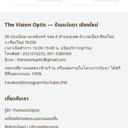
น้ำหนัก : 16 กรัม
น้ำหนัก : 16 กรัม
อุปกรณ์ : กล่องแว่น , ผ้าเช็ดแว่น
อุปกรณ์ : กล่องแว่น , ผ้าเช็ดแว่น
การรับประกัน : 2 ปี
การรับประกัน : 2 ปี
The Vision Optic — ร้านแว่นตา เชียงใหม่
30 ถนนนิมมานเหมินทร์ ซอย 6
ตำบลสุเทพ อำเภอเมืองเชียงใหม่
จ.
เชียงใหม่
50200
เวลาเปิดทำการ 10.00-19.00 น. (เปิดบริการทุกวัน)
โทรศัพท์ :
052-010232
,
061-3280560
อีเมล :
thevisionoptic@gmail.com
จอดรถที่ลานจอดตรงข้ามร้าน หรือจอดภายในโครงการปันนา ได้ฟรี
มีที่จอดแน่นอน 100%
Facebook
Instagram
YouTube
LINE
เกี่ยวกับเรา
รู้จัก TheVisionOptic
เครื่องมือทดสอบระบบการมองเห็น
สิทธิประโยชน์ / บริการหลังการขาย