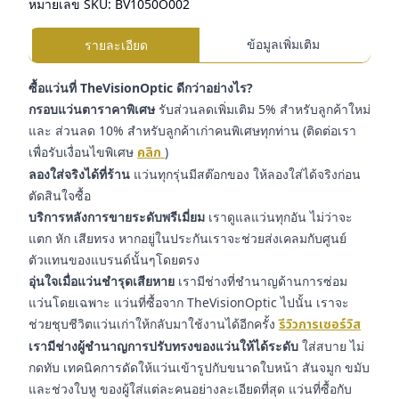
หมายเลข SKU:
BV1050O002
ข้อมูลเพิ่มเติม
รายละเอียด
ซื้อแว่นที่ TheVisionOptic ดีกว่าอย่างไร?
กรอบแว่นตาราคาพิเศษ
รับส่วนลดเพิ่มเติม 5% สำหรับลูกค้าใหม่
และ ส่วนลด 10% สำหรับลูกค้าเก่าคนพิเศษทุกท่าน (ติดต่อเรา
เพื่อรับเงื่อนไขพิเศษ
คลิก
)
ลองใส่จริงได้ที่ร้าน
แว่นทุกรุ่นมีสต๊อกของ ให้ลองใส่ได้จริงก่อน
ตัดสินใจซื้อ
บริการหลังการขายระดับพรีเมี่ยม
เราดูแลแว่นทุกอัน ไม่ว่าจะ
แตก หัก เสียทรง หากอยู่ในประกันเราจะช่วยส่งเคลมกับศูนย์
ตัวแทนของแบรนด์นั้นๆโดยตรง
อุ่นใจเมื่อแว่นชำรุดเสียหาย
เรามีช่างที่ชำนาญด้านการซ่อม
แว่นโดยเฉพาะ แว่นที่ซื้อจาก TheVisionOptic ไปนั้น เราจะ
ช่วยชุบชีวิตแว่นเก่าให้กลับมาใช้งานได้อีกครั้ง
รีวิวการเซอร์วิส
เรามีช่างผู้ชำนาญการปรับทรงของแว่นให้ได้ระดับ
ใส่สบาย ไม่
กดทับ เทคนิคการดัดให้แว่นเข้ารูปกับขนาดใบหน้า สันจมูก ขมับ
และช่วงใบหู ของผู้ใส่แต่ละคนอย่างละเอียดที่สุด แว่นที่ซื้อกับ