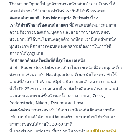
TheVisionOptic ไป ลูกค้าสามารถนำกลับเข้ามาปรับทรงได้
เสมอไม่ว่าจะใช้ไปนานเท่าไหร่ เรายินดีให้บริการเสมอ
ตัดเลนส์สายตาที่ TheVisionOptic ดีกว่าอย่างไร?
เราให้คำปรึกษาเรื่องเลนส์สายตา
ที่มีคุณสมบัติเหมาะสมตาม
ความต้องการของแต่ละบุคคล และสามารถช่วยควบคุมงบ
ประมาณให้ได้ประโยชน์ต่อลูกค้ามากที่สุด เรามีเลนส์ทุกชนิด
ทุกประเภท ที่สามารถตอบสนองทุกความต้องการในการใช้
สายตาได้ทุกรูปแบบ
วัดสายตาด้วยเครื่องมือที่ดีที่สุดในภาคเหนือ
พบกับ Rodenstock Labs แห่งเดียวในภาคเหนือที่มีครบทุกเครื่อง
ทั้งระบบ เชื่อมต่อกับ Headquarters ที่เยอรมันโดยตรง ทำให้
เลนส์ที่สั่งจาก TheVisionOptic มีความละเอียดมากกว่าเลนส์
ทั่วไปถึง 25เท่า และนอกจากนี้เรายังเป็นตัวแทนจำหน่ายเลนส์
แว่นตาของแบรนด์ชั้นนำของโลกอย่าง Leica , Zeiss ,
Rodenstock , Nikon , Essilor และ Hoya
เคสเร่งด่วน
สามารถรอรับได้เลย เรามีเลนส์สต๊อคหลายชนิด
เช่น เลนส์มัลติโค้ท เลนส์ตัดแสงฟ้า และเลนส์ออโต้ปรับแสง
สามารถรอรับได้ภายใน 30-60 นาที
ที่ TheVisionOptic เราเชี่ยวชาญในการทำ
เลนส์โปรเกรสซีฟ