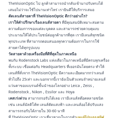
TheVisionOptic ไป ลูกค้าสามารถนำกลับเข้ามาปรับทรงได้
เสมอไม่ว่าจะใช้ไปนานเท่าไหร่ เรายินดีให้บริการเสมอ
ตัดเลนส์สายตาที่ TheVisionOptic ดีกว่าอย่างไร?
เราให้คำปรึกษาเรื่องเลนส์สายตา
ที่มีคุณสมบัติเหมาะสมตาม
ความต้องการของแต่ละบุคคล และสามารถช่วยควบคุมงบ
ประมาณให้ได้ประโยชน์ต่อลูกค้ามากที่สุด เรามีเลนส์ทุกชนิด
ทุกประเภท ที่สามารถตอบสนองทุกความต้องการในการใช้
สายตาได้ทุกรูปแบบ
วัดสายตาด้วยเครื่องมือที่ดีที่สุดในภาคเหนือ
พบกับ Rodenstock Labs แห่งเดียวในภาคเหนือที่มีครบทุกเครื่อง
ทั้งระบบ เชื่อมต่อกับ Headquarters ที่เยอรมันโดยตรง ทำให้
เลนส์ที่สั่งจาก TheVisionOptic มีความละเอียดมากกว่าเลนส์
ทั่วไปถึง 25เท่า และนอกจากนี้เรายังเป็นตัวแทนจำหน่ายเลนส์
แว่นตาของแบรนด์ชั้นนำของโลกอย่าง Leica , Zeiss ,
Rodenstock , Nikon , Essilor และ Hoya
เคสเร่งด่วน
สามารถรอรับได้เลย เรามีเลนส์สต๊อคหลายชนิด
เช่น เลนส์มัลติโค้ท เลนส์ตัดแสงฟ้า และเลนส์ออโต้ปรับแสง
สามารถรอรับได้ภายใน 30-60 นาที
ที่ TheVisionOptic เราเชี่ยวชาญในการทำ
เลนส์โปรเกรสซีฟ