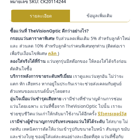
หมายเลข SKU:
CK20114244
ข้อมูลเพิ่มเติม
รายละเอียด
ซื้อแว่นที่ TheVisionOptic ดีกว่าอย่างไร?
กรอบแว่นตาราคาพิเศษ
รับส่วนลดเพิ่มเติม 5% สำหรับลูกค้าใหม่
และ ส่วนลด 10% สำหรับลูกค้าเก่าคนพิเศษทุกท่าน (ติดต่อเรา
เพื่อรับเงื่อนไขพิเศษ
คลิก
)
ลองใส่จริงได้ที่ร้าน
แว่นทุกรุ่นมีสต๊อกของ ให้ลองใส่ได้จริงก่อน
ตัดสินใจซื้อ
บริการหลังการขายระดับพรีเมี่ยม
เราดูแลแว่นทุกอัน ไม่ว่าจะ
แตก หัก เสียทรง หากอยู่ในประกันเราจะช่วยส่งเคลมกับศูนย์
ตัวแทนของแบรนด์นั้นๆโดยตรง
อุ่นใจเมื่อแว่นชำรุดเสียหาย
เรามีช่างที่ชำนาญด้านการซ่อม
แว่นโดยเฉพาะ แว่นที่ซื้อจาก TheVisionOptic ไปนั้น เราจะ
ช่วยชุบชีวิตแว่นเก่าให้กลับมาใช้งานได้อีกครั้ง
รีวิวการเซอร์วิส
เรามีช่างผู้ชำนาญการปรับทรงของแว่นให้ได้ระดับ
ใส่สบาย ไม่
กดทับ เทคนิคการดัดให้แว่นเข้ารูปกับขนาดใบหน้า สันจมูก ขมับ
และช่วงใบหู ของผู้ใส่แต่ละคนอย่างละเอียดที่สุด แว่นที่ซื้อกับ