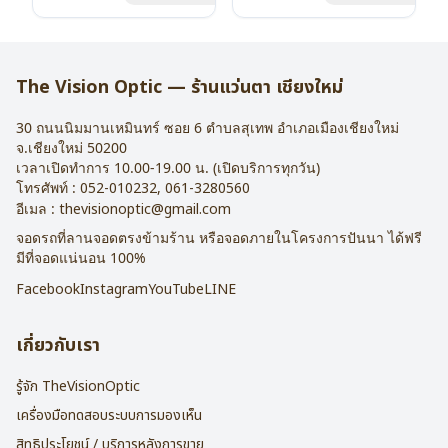
น้ำหนัก : 16 กรัม
น้ำหนัก : 16 กรัม
อุปกรณ์ : กล่องแว่น , ผ้าเช็ดแว่น
อุปกรณ์ : กล่องแว่น , ผ้าเช็ดแว่น
การรับประกัน : 2 ปี
การรับประกัน : 2 ปี
The Vision Optic — ร้านแว่นตา เชียงใหม่
30 ถนนนิมมานเหมินทร์ ซอย 6
ตำบลสุเทพ อำเภอเมืองเชียงใหม่
จ.
เชียงใหม่
50200
เวลาเปิดทำการ 10.00-19.00 น. (เปิดบริการทุกวัน)
โทรศัพท์ :
052-010232
,
061-3280560
อีเมล :
thevisionoptic@gmail.com
จอดรถที่ลานจอดตรงข้ามร้าน หรือจอดภายในโครงการปันนา ได้ฟรี
มีที่จอดแน่นอน 100%
Facebook
Instagram
YouTube
LINE
เกี่ยวกับเรา
รู้จัก TheVisionOptic
เครื่องมือทดสอบระบบการมองเห็น
สิทธิประโยชน์ / บริการหลังการขาย