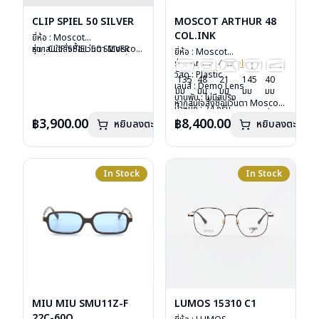
CLIP SPIEL 50 SILVER
MOSCOT ARTHUR 48
COL.INK
ยี่ห้อ : Moscot
รุ่น : CLIP SPIEL 50 SILVER
หากสนใจสั่งชื้อแว่นตา Moscot
ยี่ห้อ : Moscot
วัสดุ : Metal
รุ่นอื่นนอกเหนือจากรายการที่ได้
รุ่น : Arthur 48
Col.ink
เลนส์ : กันแดดสีเขียว G-15
ลงไว้กรุณาติดต่อเรา
คลิก
วัสดุ : Plastic
135
48
21
145
40
Lenses
เลนส์ : Demo Lens
มม
มม
มม
มม
มม
น้ำหนัก : 16 กรัม
บานพับ : ไม่มีสปริง
หากสนใจสั่งชื้อแว่นตา Moscot
อุปกรณ์ : ซองหนัง
น้ำหนัก : 24 กรัม
รุ่นอื่นนอกเหนือจากรายการที่ได้
การรับประกัน : 1 ปี
อุปกรณ์ : กล่องแว่น, กล่อง
฿3,900.00
฿8,400.00
หยิบลงตะกร้า
หยิบลงตะกร้า
ลงไว้กรุณาติดต่อเรา
คลิก
กระดาษ, ผ้าเช็ดแว่น
การรับประกัน : 1 ปี
In Stock
In Stock
MIU MIU SMU11Z-F
LUMOS 15310 C1
22C-60O