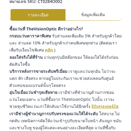
หมายเลข SKU:
CT0284O002
ข้อมูลเพิ่มเติม
รายละเอียด
ซื้อแว่นที่ TheVisionOptic ดีกว่าอย่างไร?
กรอบแว่นตาราคาพิเศษ
รับส่วนลดเพิ่มเติม 5% สำหรับลูกค้าใหม่
และ ส่วนลด 10% สำหรับลูกค้าเก่าคนพิเศษทุกท่าน (ติดต่อเรา
เพื่อรับเงื่อนไขพิเศษ
คลิก
)
ลองใส่จริงได้ที่ร้าน
แว่นทุกรุ่นมีสต๊อกของ ให้ลองใส่ได้จริงก่อน
ตัดสินใจซื้อ
บริการหลังการขายระดับพรีเมี่ยม
เราดูแลแว่นทุกอัน ไม่ว่าจะ
แตก หัก เสียทรง หากอยู่ในประกันเราจะช่วยส่งเคลมกับศูนย์
ตัวแทนของแบรนด์นั้นๆโดยตรง
อุ่นใจเมื่อแว่นชำรุดเสียหาย
เรามีช่างที่ชำนาญด้านการซ่อม
แว่นโดยเฉพาะ แว่นที่ซื้อจาก TheVisionOptic ไปนั้น เราจะ
ช่วยชุบชีวิตแว่นเก่าให้กลับมาใช้งานได้อีกครั้ง
รีวิวการเซอร์วิส
เรามีช่างผู้ชำนาญการปรับทรงของแว่นให้ได้ระดับ
ใส่สบาย ไม่
กดทับ เทคนิคการดัดให้แว่นเข้ารูปกับขนาดใบหน้า สันจมูก ขมับ
และช่วงใบหู ของผู้ใส่แต่ละคนอย่างละเอียดที่สุด แว่นที่ซื้อกับ