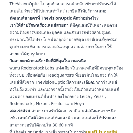
TheVisionOptic ไป ลูกค้าสามารถนำกลับเข้ามาปรับทรงได้
เสมอไม่ว่าจะใช้ไปนานเท่าไหร่ เรายินดีให้บริการเสมอ
ตัดเลนส์สายตาที่ TheVisionOptic ดีกว่าอย่างไร?
เราให้คำปรึกษาเรื่องเลนส์สายตา
ที่มีคุณสมบัติเหมาะสมตาม
ความต้องการของแต่ละบุคคล และสามารถช่วยควบคุมงบ
ประมาณให้ได้ประโยชน์ต่อลูกค้ามากที่สุด เรามีเลนส์ทุกชนิด
ทุกประเภท ที่สามารถตอบสนองทุกความต้องการในการใช้
สายตาได้ทุกรูปแบบ
วัดสายตาด้วยเครื่องมือที่ดีที่สุดในภาคเหนือ
พบกับ Rodenstock Labs แห่งเดียวในภาคเหนือที่มีครบทุกเครื่อง
ทั้งระบบ เชื่อมต่อกับ Headquarters ที่เยอรมันโดยตรง ทำให้
เลนส์ที่สั่งจาก TheVisionOptic มีความละเอียดมากกว่าเลนส์
ทั่วไปถึง 25เท่า และนอกจากนี้เรายังเป็นตัวแทนจำหน่ายเลนส์
แว่นตาของแบรนด์ชั้นนำของโลกอย่าง Leica , Zeiss ,
Rodenstock , Nikon , Essilor และ Hoya
เคสเร่งด่วน
สามารถรอรับได้เลย เรามีเลนส์สต๊อคหลายชนิด
เช่น เลนส์มัลติโค้ท เลนส์ตัดแสงฟ้า และเลนส์ออโต้ปรับแสง
สามารถรอรับได้ภายใน 30-60 นาที
ที่ TheVisionOptic เราเชี่ยวชาญในการทำ
เลนส์โปรเกรสซีฟ