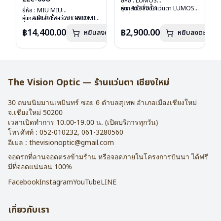
ยี่ห้อ : LUMOS
รุ่น : 15310 C1
หากสนใจสั่งชื้อแว่นตา LUMOS
ยี่ห้อ : MIU MIU
วัสดุ : Titanium
รุ่นอื่นนอกเหนือจากรายการที่ได้
รุ่น : SMU11Z-F 22C-60O
หากสนใจสั่งชื้อแว่นตา MIU MIU
เลนส์ : Demo Lens
ลงไว้กรุณาติดต่อเรา
คลิก
วัสดุ : Plastic
รุ่นอื่นนอกเหนือจากรายการที่ได้
฿14,400.00
฿2,900.00
หยิบลงตะกร้า
บานพับ : ไม่มีสปริง
หยิบลงตะกร้า
เลนส์ : กันแดดสีฟ้า
ลงไว้กรุณาติดต่อเรา
คลิก
น้ำหนัก : 16 กรัม
บานพับ : ไม่มีสปริง
อุปกรณ์ : กล่องแว่น , ผ้าเช็ดแว่น
น้ำหนัก : 24 กรัม
การรับประกัน : 2 ปี
อุปกรณ์ : กล่องแว่น , ผ้าเช็ดแว่น
การรับประกัน : 1 ปี
The Vision Optic — ร้านแว่นตา เชียงใหม่
30 ถนนนิมมานเหมินทร์ ซอย 6
ตำบลสุเทพ อำเภอเมืองเชียงใหม่
จ.
เชียงใหม่
50200
เวลาเปิดทำการ 10.00-19.00 น. (เปิดบริการทุกวัน)
โทรศัพท์ :
052-010232
,
061-3280560
อีเมล :
thevisionoptic@gmail.com
จอดรถที่ลานจอดตรงข้ามร้าน หรือจอดภายในโครงการปันนา ได้ฟรี
มีที่จอดแน่นอน 100%
Facebook
Instagram
YouTube
LINE
เกี่ยวกับเรา