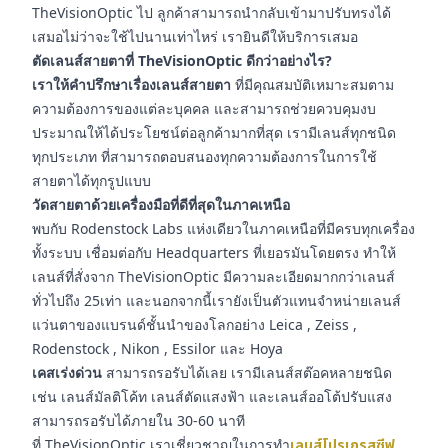
TheVisionOptic ไป ลูกค้าสามารถนำกลับเข้ามาปรับทรงได้
เสมอไม่ว่าจะใช้ไปนานเท่าไหร่ เรายินดีให้บริการเสมอ
ตัดเลนส์สายตาที่ TheVisionOptic ดีกว่าอย่างไร?
เราให้คำปรึกษาเรื่องเลนส์สายตา
ที่มีคุณสมบัติเหมาะสมตาม
ความต้องการของแต่ละบุคคล และสามารถช่วยควบคุมงบ
ประมาณให้ได้ประโยชน์ต่อลูกค้ามากที่สุด เรามีเลนส์ทุกชนิด
ทุกประเภท ที่สามารถตอบสนองทุกความต้องการในการใช้
สายตาได้ทุกรูปแบบ
วัดสายตาด้วยเครื่องมือที่ดีที่สุดในภาคเหนือ
พบกับ Rodenstock Labs แห่งเดียวในภาคเหนือที่มีครบทุกเครื่อง
ทั้งระบบ เชื่อมต่อกับ Headquarters ที่เยอรมันโดยตรง ทำให้
เลนส์ที่สั่งจาก TheVisionOptic มีความละเอียดมากกว่าเลนส์
ทั่วไปถึง 25เท่า และนอกจากนี้เรายังเป็นตัวแทนจำหน่ายเลนส์
แว่นตาของแบรนด์ชั้นนำของโลกอย่าง Leica , Zeiss ,
Rodenstock , Nikon , Essilor และ Hoya
เคสเร่งด่วน
สามารถรอรับได้เลย เรามีเลนส์สต๊อคหลายชนิด
เช่น เลนส์มัลติโค้ท เลนส์ตัดแสงฟ้า และเลนส์ออโต้ปรับแสง
สามารถรอรับได้ภายใน 30-60 นาที
ที่ TheVisionOptic เราเชี่ยวชาญในการทำ
เลนส์โปรเกรสซีฟ