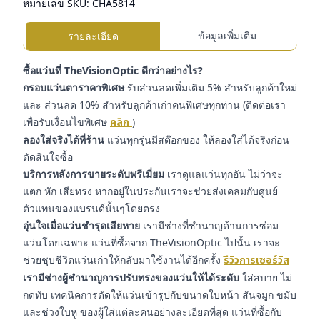
หมายเลข SKU:
CHA5814
ข้อมูลเพิ่มเติม
รายละเอียด
ซื้อแว่นที่ TheVisionOptic ดีกว่าอย่างไร?
กรอบแว่นตาราคาพิเศษ
รับส่วนลดเพิ่มเติม 5% สำหรับลูกค้าใหม่
และ ส่วนลด 10% สำหรับลูกค้าเก่าคนพิเศษทุกท่าน (ติดต่อเรา
เพื่อรับเงื่อนไขพิเศษ
คลิก
)
ลองใส่จริงได้ที่ร้าน
แว่นทุกรุ่นมีสต๊อกของ ให้ลองใส่ได้จริงก่อน
ตัดสินใจซื้อ
บริการหลังการขายระดับพรีเมี่ยม
เราดูแลแว่นทุกอัน ไม่ว่าจะ
แตก หัก เสียทรง หากอยู่ในประกันเราจะช่วยส่งเคลมกับศูนย์
ตัวแทนของแบรนด์นั้นๆโดยตรง
อุ่นใจเมื่อแว่นชำรุดเสียหาย
เรามีช่างที่ชำนาญด้านการซ่อม
แว่นโดยเฉพาะ แว่นที่ซื้อจาก TheVisionOptic ไปนั้น เราจะ
ช่วยชุบชีวิตแว่นเก่าให้กลับมาใช้งานได้อีกครั้ง
รีวิวการเซอร์วิส
เรามีช่างผู้ชำนาญการปรับทรงของแว่นให้ได้ระดับ
ใส่สบาย ไม่
กดทับ เทคนิคการดัดให้แว่นเข้ารูปกับขนาดใบหน้า สันจมูก ขมับ
และช่วงใบหู ของผู้ใส่แต่ละคนอย่างละเอียดที่สุด แว่นที่ซื้อกับ