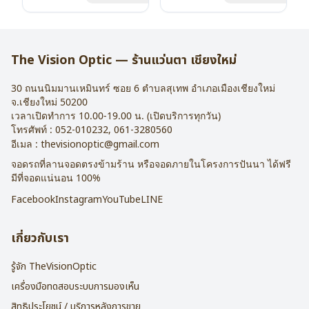
น้ำหนัก : 16 กรัม
น้ำหนัก : 16 กรัม
อุปกรณ์ : กล่องแว่น , ผ้าเช็ดแว่น
อุปกรณ์ : กล่องแว่น , ผ้าเช็ดแว่น
การรับประกัน : 2 ปี
การรับประกัน : 2 ปี
The Vision Optic — ร้านแว่นตา เชียงใหม่
30 ถนนนิมมานเหมินทร์ ซอย 6
ตำบลสุเทพ อำเภอเมืองเชียงใหม่
จ.
เชียงใหม่
50200
เวลาเปิดทำการ 10.00-19.00 น. (เปิดบริการทุกวัน)
โทรศัพท์ :
052-010232
,
061-3280560
อีเมล :
thevisionoptic@gmail.com
จอดรถที่ลานจอดตรงข้ามร้าน หรือจอดภายในโครงการปันนา ได้ฟรี
มีที่จอดแน่นอน 100%
Facebook
Instagram
YouTube
LINE
เกี่ยวกับเรา
รู้จัก TheVisionOptic
เครื่องมือทดสอบระบบการมองเห็น
สิทธิประโยชน์ / บริการหลังการขาย