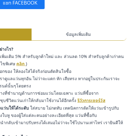
แชท FACEBOOK
ข้อมูลเพิ่มเติม
อย่างไร?
พิ่มเติม 5% สำหรับลูกค้าใหม่ และ ส่วนลด 10% สำหรับลูกค้าเก่าคน
่อนไขพิเศษ
คลิก
)
๊อกของ ให้ลองใส่ได้จริงก่อนตัดสินใจซื้อ
ราดูแลแว่นทุกอัน ไม่ว่าจะแตก หัก เสียทรง หากอยู่ในประกันเราจะ
รนด์นั้นๆโดยตรง
่างที่ชำนาญด้านการซ่อมแว่นโดยเฉพาะ แว่นที่ซื้อจาก
ุบชีวิตแว่นเก่าให้กลับมาใช้งานได้อีกครั้ง
รีวิวการเซอร์วิส
แว่นให้ได้ระดับ
ใส่สบาย ไม่กดทับ เทคนิคการดัดให้แว่นเข้ารูปกับ
หู ของผู้ใส่แต่ละคนอย่างละเอียดที่สุด แว่นที่ซื้อกับ
ำกลับเข้ามาปรับทรงได้เสมอไม่ว่าจะใช้ไปนานเท่าไหร่ เรายินดีให้