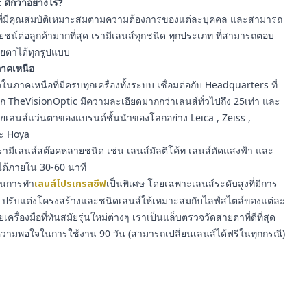
 ดีกว่าอย่างไร?
ี่มีคุณสมบัติเหมาะสมตามความต้องการของแต่ละบุคคล และสามารถ
์ต่อลูกค้ามากที่สุด เรามีเลนส์ทุกชนิด ทุกประเภท ที่สามารถตอบ
ยตาได้ทุกรูปแบบ
นภาคเหนือ
นภาคเหนือที่มีครบทุกเครื่องทั้งระบบ เชื่อมต่อกับ Headquarters ที่
าก TheVisionOptic มีความละเอียดมากกว่าเลนส์ทั่วไปถึง 25เท่า และ
ายเลนส์แว่นตาของแบรนด์ชั้นนำของโลกอย่าง Leica , Zeiss ,
ละ Hoya
ามีเลนส์สต๊อคหลายชนิด เช่น เลนส์มัลติโค้ท เลนส์ตัดแสงฟ้า และ
ได้ภายใน 30-60 นาที
ญในการทำ
เลนส์โปรเกรสซีฟ
เป็นพิเศษ โดยเฉพาะเลนส์ระดับสูงที่มีการ
รับแต่งโครงสร้างและชนิดเลนส์ให้เหมาะสมกับไลฟ์สไตล์ของแต่ละ
ยเครื่องมือที่ทันสมัยรุ่นใหม่ต่างๆ เราเป็นแล็บตรวจวัดสายตาที่ดีที่สุด
ความพอใจในการใช้งาน 90 วัน (สามารถเปลี่ยนเลนส์ได้ฟรีในทุกกรณี)