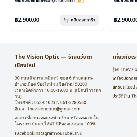
เลนส์ : Demo Lens
จากรายการที่ได้ลงไว้กรุณาติดต่อเรา
คลิก
เลนส์ : De
จากรายการที่
บานพับ : ไม่มีสปริง
บานพับ : ไม่ม
น้ำหนัก : 16 กรัม
น้ำหนัก : 16 
อุปกรณ์ : กล่องแว่น , ผ้าเช็ดแว่น
อุปกรณ์ : กล่
฿2,900.00
฿2,900.0
หยิบลงตะกร้า
การรับประกัน : 2 ปี
การรับประกัน 
The Vision Optic — ร้านแว่นตา
เกี่ยวกับเร
เชียงใหม่
รู้จัก TheVis
30 ถนนนิมมานเหมินทร์ ซอย 6
ตำบลสุเทพ
เครื่องมือทด
อำเภอเมืองเชียงใหม่
จ.
เชียงใหม่
50200
สิทธิประโยชน์
เวลาเปิดทำการ 10.00-19.00 น. (เปิดบริการทุก
ประวัติร้าน T
วัน)
โทรศัพท์ :
052-010232
,
061-3280560
อีเมล :
thevisionoptic@gmail.com
จอดรถที่ลานจอดตรงข้ามร้าน หรือจอดภายใน
โครงการปันนา ได้ฟรี มีที่จอดแน่นอน 100%
Facebook
Instagram
YouTube
LINE