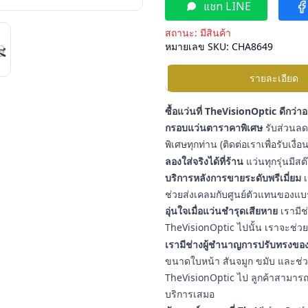
แชท LINE
สถานะ:
มีสินค้า
หมายเลข SKU:
CHA8649
รายละเอียด
ซื้อแว่นที่ TheVisionOptic ดีกว่า
กรอบแว่นตาราคาพิเศษ
รับส่วนลดเ
พิเศษทุกท่าน (ติดต่อเราเพื่อรับเงื
ลองใส่จริงได้ที่ร้าน
แว่นทุกรุ่นมีสต
บริการหลังการขายระดับพรีเมี่ยม
เ
ช่วยส่งเคลมกับศูนย์ตัวแทนของแบ
อุ่นใจเมื่อแว่นชำรุดเสียหาย
เรามีช
TheVisionOptic ไปนั้น เราจะช่วยช
เรามีช่างผู้ชำนาญการปรับทรงของ
ขนาดใบหน้า สันจมูก ขมับ และช่วงใบ
TheVisionOptic ไป ลูกค้าสามารถน
บริการเสมอ