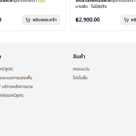
mo Lens
ได้ลงไว้กรุณาติดต่อเรา
คลิก
เลนส์ : Demo Lens
จากรายการที่ได้ลงไว้กรุณาติดต่อเร
ีสปริง
บานพับ : ไม่มีสปริง
กรัม
น้ำหนัก : 16 กรัม
องแว่น , ผ้าเช็ดแว่น
อุปกรณ์ : กล่องแว่น , ผ้าเช็ดแว่น
0
฿2,900.00
หยิบลงตะกร้า
หย
: 2 ปี
การรับประกัน : 2 ปี
า
สินค้า
ionOptic
กรอบแว่น
สอบระบบการมองเห็น
โปรโมชั่น
 / บริการหลังการขาย
heVisionOptic