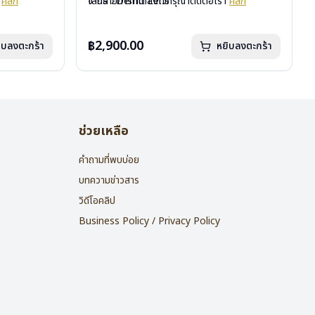
า
คลิก
เลนส์ : Demo Lens
จากรายการที่ได้ลงไว้กรุณาติดต่อเรา
คลิก
บานพับ : ไม่มีสปริง
น้ำหนัก : 16 กรัม
อุปกรณ์ : กล่องแว่น , ผ้าเช็ดแว่น
฿2,900.00
ิบลงตะกร้า
หยิบลงตะกร้า
การรับประกัน : 2 ปี
ช่วยเหลือ
คำถามที่พบบ่อย
บทความข่าวสาร
วิดีโอคลิป
Business Policy / Privacy Policy