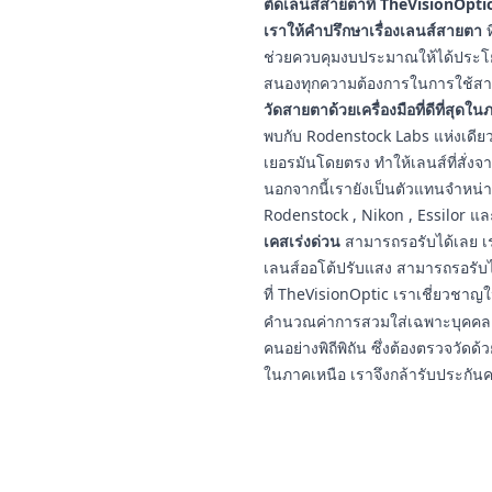
ตัดเลนส์สายตาที่ TheVisionOptic
เราให้คำปรึกษาเรื่องเลนส์สายตา
ท
ช่วยควบคุมงบประมาณให้ได้ประโยชน
สนองทุกความต้องการในการใช้สา
วัดสายตาด้วยเครื่องมือที่ดีที่สุดใ
พบกับ Rodenstock Labs แห่งเดียวใ
เยอรมันโดยตรง ทำให้เลนส์ที่สั่งจ
นอกจากนี้เรายังเป็นตัวแทนจำหน่
Rodenstock , Nikon , Essilor แ
เคสเร่งด่วน
สามารถรอรับได้เลย เร
เลนส์ออโต้ปรับแสง สามารถรอรับ
ที่ TheVisionOptic เราเชี่ยวชา
คำนวณค่าการสวมใส่เฉพาะบุคคล ป
คนอย่างพิถีพิถัน ซึ่งต้องตรวจวัดด้ว
ในภาคเหนือ เราจึงกล้ารับประกัน