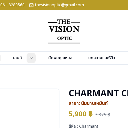
061-3280560
thevisionoptic@gmail.com
เลนส์
นัดพบคุณหมอ
บทความและรีวิว
CHARMANT C
สาขา:
นิมมานเหมินท์
5,900
฿
7,375
฿
ยี่ห้อ : Charmant