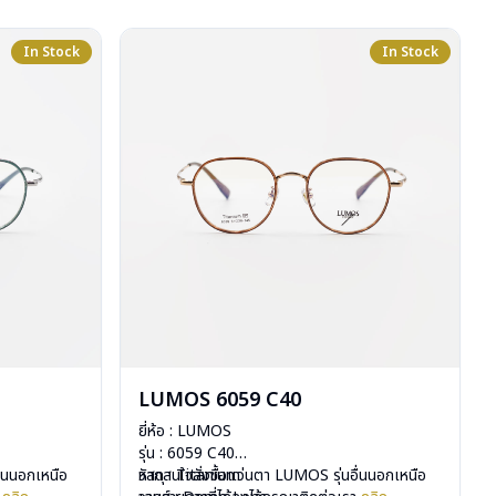
In Stock
In Stock
LUMOS 6059 C40
ยี่ห้อ : LUMOS
รุ่น : 6059 C40
ื่นนอกเหนือ
วัสดุ : Titanium
หากสนใจสั่งชื้อแว่นตา LUMOS รุ่นอื่นนอกเหนือ