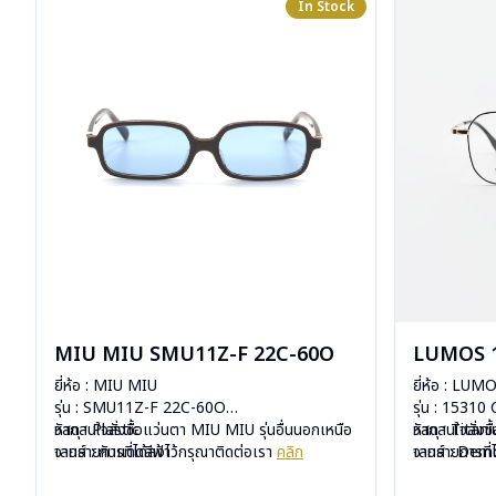
In Stock
MIU MIU SMU11Z-F 22C-60O
LUMOS 1
ยี่ห้อ : MIU MIU
ยี่ห้อ : LUM
รุ่น : SMU11Z-F 22C-60O
รุ่น : 15310
วัสดุ : Plastic
หากสนใจสั่งชื้อแว่นตา MIU MIU รุ่นอื่นนอกเหนือ
วัสดุ : Titan
หากสนใจสั่งช
เลนส์ : กันแดดสีฟ้า
จากรายการที่ได้ลงไว้กรุณาติดต่อเรา
คลิก
เลนส์ : De
จากรายการที่
บานพับ : ไม่มีสปริง
บานพับ : ไม่ม