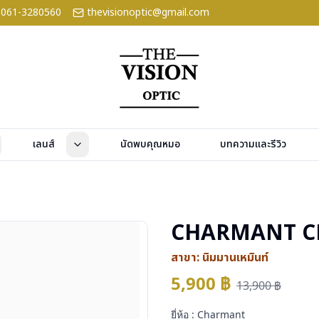
061-3280560
thevisionoptic@gmail.com
เลนส์
นัดพบคุณหมอ
บทความและรีวิว
CHARMANT C
สาขา:
นิมมานเหมินท์
5,900
฿
13,900
฿
ยี่ห้อ : Charmant