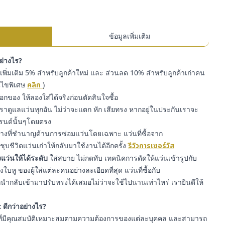
ข้อมูลเพิ่มเติม
อย่างไร?
พิ่มเติม 5% สำหรับลูกค้าใหม่ และ ส่วนลด 10% สำหรับลูกค้าเก่าคน
่อนไขพิเศษ
คลิก
)
๊อกของ ให้ลองใส่ได้จริงก่อนตัดสินใจซื้อ
ราดูแลแว่นทุกอัน ไม่ว่าจะแตก หัก เสียทรง หากอยู่ในประกันเราจะ
รนด์นั้นๆโดยตรง
่างที่ชำนาญด้านการซ่อมแว่นโดยเฉพาะ แว่นที่ซื้อจาก
ุบชีวิตแว่นเก่าให้กลับมาใช้งานได้อีกครั้ง
รีวิวการเซอร์วิส
แว่นให้ได้ระดับ
ใส่สบาย ไม่กดทับ เทคนิคการดัดให้แว่นเข้ารูปกับ
หู ของผู้ใส่แต่ละคนอย่างละเอียดที่สุด แว่นที่ซื้อกับ
ำกลับเข้ามาปรับทรงได้เสมอไม่ว่าจะใช้ไปนานเท่าไหร่ เรายินดีให้
 ดีกว่าอย่างไร?
ี่มีคุณสมบัติเหมาะสมตามความต้องการของแต่ละบุคคล และสามารถ