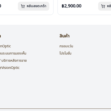
กรัม
น้ำหนัก : 16 กรัม
องแว่น , ผ้าเช็ดแว่น
อุปกรณ์ : กล่องแว่น , ผ้าเช็ดแว่น
0
฿2,900.00
หยิบลงตะกร้า
หย
: 2 ปี
การรับประกัน : 2 ปี
า
สินค้า
ionOptic
กรอบแว่น
สอบระบบการมองเห็น
โปรโมชั่น
 / บริการหลังการขาย
heVisionOptic