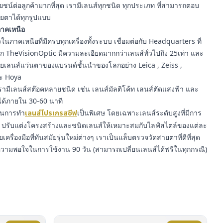
์ต่อลูกค้ามากที่สุด เรามีเลนส์ทุกชนิด ทุกประเภท ที่สามารถตอบ
ยตาได้ทุกรูปแบบ
นภาคเหนือ
นภาคเหนือที่มีครบทุกเครื่องทั้งระบบ เชื่อมต่อกับ Headquarters ที่
าก TheVisionOptic มีความละเอียดมากกว่าเลนส์ทั่วไปถึง 25เท่า และ
ายเลนส์แว่นตาของแบรนด์ชั้นนำของโลกอย่าง Leica , Zeiss ,
ละ Hoya
ามีเลนส์สต๊อคหลายชนิด เช่น เลนส์มัลติโค้ท เลนส์ตัดแสงฟ้า และ
ได้ภายใน 30-60 นาที
ญในการทำ
เลนส์โปรเกรสซีฟ
เป็นพิเศษ โดยเฉพาะเลนส์ระดับสูงที่มีการ
รับแต่งโครงสร้างและชนิดเลนส์ให้เหมาะสมกับไลฟ์สไตล์ของแต่ละ
ยเครื่องมือที่ทันสมัยรุ่นใหม่ต่างๆ เราเป็นแล็บตรวจวัดสายตาที่ดีที่สุด
ความพอใจในการใช้งาน 90 วัน (สามารถเปลี่ยนเลนส์ได้ฟรีในทุกกรณี)