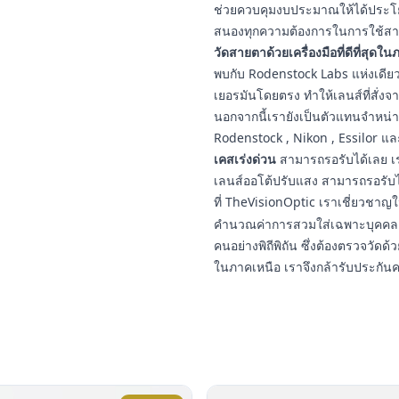
ช่วยควบคุมงบประมาณให้ได้ประโยชน
สนองทุกความต้องการในการใช้สา
วัดสายตาด้วยเครื่องมือที่ดีที่สุดใ
พบกับ Rodenstock Labs แห่งเดียวใ
เยอรมันโดยตรง ทำให้เลนส์ที่สั่งจ
นอกจากนี้เรายังเป็นตัวแทนจำหน่
Rodenstock , Nikon , Essilor แ
เคสเร่งด่วน
สามารถรอรับได้เลย เร
เลนส์ออโต้ปรับแสง สามารถรอรับ
ที่ TheVisionOptic เราเชี่ยวชา
คำนวณค่าการสวมใส่เฉพาะบุคคล ป
คนอย่างพิถีพิถัน ซึ่งต้องตรวจวัดด้ว
ในภาคเหนือ เราจึงกล้ารับประกัน