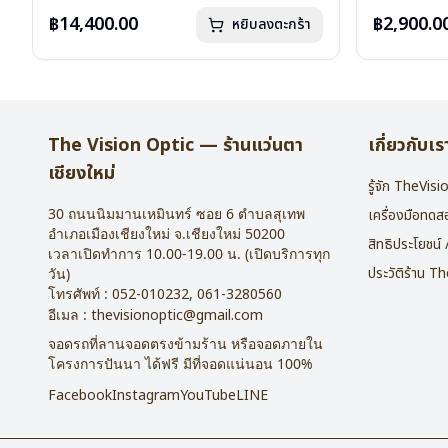
น้ำหนัก : 24 กรัม
น้ำหนัก : 16 
อุปกรณ์ : กล่องแว่น , ผ้าเช็ดแว่น
อุปกรณ์ : กล่
฿14,400.00
฿2,900.0
หยิบลงตะกร้า
การรับประกัน : 1 ปี
การรับประกัน 
The Vision Optic — ร้านแว่นตา
เกี่ยวกับเร
เชียงใหม่
รู้จัก TheVis
30 ถนนนิมมานเหมินทร์ ซอย 6
ตำบลสุเทพ
เครื่องมือทด
อำเภอเมืองเชียงใหม่
จ.
เชียงใหม่
50200
สิทธิประโยชน์
เวลาเปิดทำการ 10.00-19.00 น. (เปิดบริการทุก
ประวัติร้าน T
วัน)
โทรศัพท์ :
052-010232
,
061-3280560
อีเมล :
thevisionoptic@gmail.com
จอดรถที่ลานจอดตรงข้ามร้าน หรือจอดภายใน
โครงการปันนา ได้ฟรี มีที่จอดแน่นอน 100%
Facebook
Instagram
YouTube
LINE