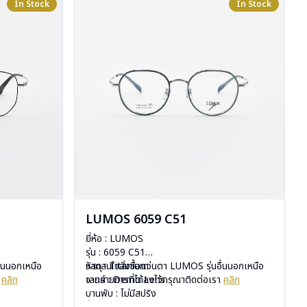
In Stock
In Stock
LUMOS 6059 C51
ยี่ห้อ : LUMOS
รุ่น : 6059 C51
ื่นนอกเหนือ
วัสดุ : Titanium
หากสนใจสั่งชื้อแว่นตา LUMOS รุ่นอื่นนอกเหนือ
า
คลิก
เลนส์ : Demo Lens
จากรายการที่ได้ลงไว้กรุณาติดต่อเรา
คลิก
บานพับ : ไม่มีสปริง