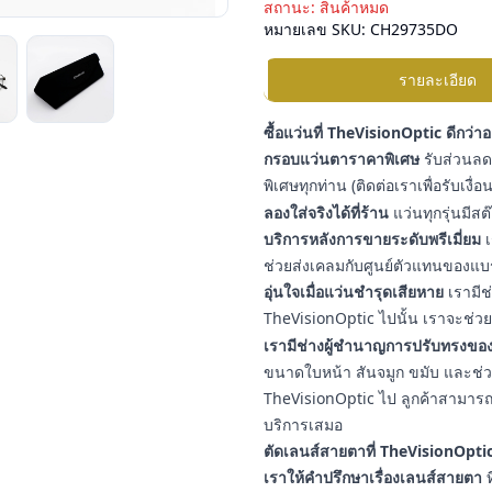
สถานะ:
สินค้าหมด
หมายเลข SKU:
CH29735DO
รายละเอียด
ซื้อแว่นที่ TheVisionOptic ดีกว่า
กรอบแว่นตาราคาพิเศษ
รับส่วนลดเ
พิเศษทุกท่าน (ติดต่อเราเพื่อรับเงื
ลองใส่จริงได้ที่ร้าน
แว่นทุกรุ่นมีสต
บริการหลังการขายระดับพรีเมี่ยม
เ
ช่วยส่งเคลมกับศูนย์ตัวแทนของแบ
อุ่นใจเมื่อแว่นชำรุดเสียหาย
เรามีช
TheVisionOptic ไปนั้น เราจะช่วยช
เรามีช่างผู้ชำนาญการปรับทรงของ
ขนาดใบหน้า สันจมูก ขมับ และช่วงใบ
TheVisionOptic ไป ลูกค้าสามารถน
บริการเสมอ
ตัดเลนส์สายตาที่ TheVisionOptic
เราให้คำปรึกษาเรื่องเลนส์สายตา
ท