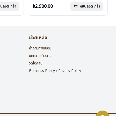
น้ำหนัก : 16 กรัม
อุปกรณ์ : กล่องแว่น , ผ้าเช็ดแว่น
฿2,900.00
ิบลงตะกร้า
หยิบลงตะกร้า
การรับประกัน : 2 ปี
ช่วยเหลือ
คำถามที่พบบ่อย
บทความข่าวสาร
วิดีโอคลิป
Business Policy / Privacy Policy