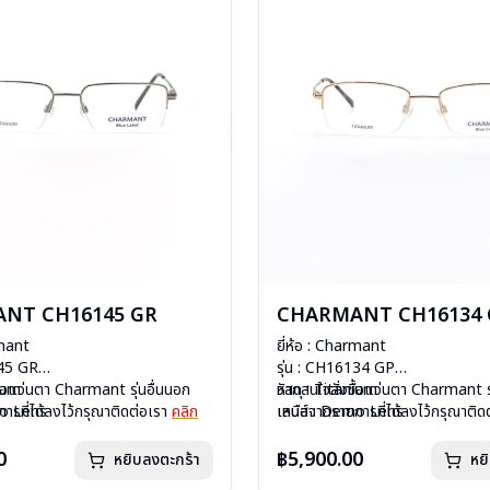
NT CH16145 GR
CHARMANT CH16134 
rmant
ยี่ห้อ : Charmant
145 GR
รุ่น : CH16134 GP
nium
ื้อแว่นตา Charmant รุ่นอื่นนอก
วัสดุ : Titanium
หากสนใจสั่งชื้อแว่นตา Charmant รุ
mo Lens
ารที่ได้ลงไว้กรุณาติดต่อเรา
คลิก
เลนส์ : Demo Lens
เหนือจากรายการที่ได้ลงไว้กรุณาติด
ปริง
บานพับ : มีสปริง
กรัม
น้ำหนัก : 15 กรัม
0
฿5,900.00
หยิบลงตะกร้า
หย
องแว่น, ผ้าเช็ดแว่น
อุปกรณ์ : กล่องแว่น, ผ้าเช็ดแว่น