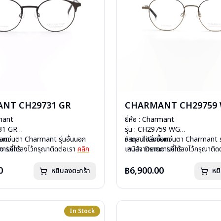
NT CH29731 GR
CHARMANT CH29759
rmant
ยี่ห้อ : Charmant
731 GR
รุ่น : CH29759 WG
nium
ื้อแว่นตา Charmant รุ่นอื่นนอก
วัสดุ : Titanium
หากสนใจสั่งชื้อแว่นตา Charmant รุ
mo Lens
ารที่ได้ลงไว้กรุณาติดต่อเรา
คลิก
เลนส์ : Demo Lens
เหนือจากรายการที่ได้ลงไว้กรุณาติด
ีสปริง
บานพับ : ไม่มีสปริง
กรัม
น้ำหนัก : 11 กรัม
0
฿6,900.00
หยิบลงตะกร้า
หย
องแว่น, ผ้าเช็ดแว่น
อุปกรณ์ : กล่องแว่น, ผ้าเช็ดแว่น
: 1 ปี
การรับประกัน : 1 ปี
In Stock