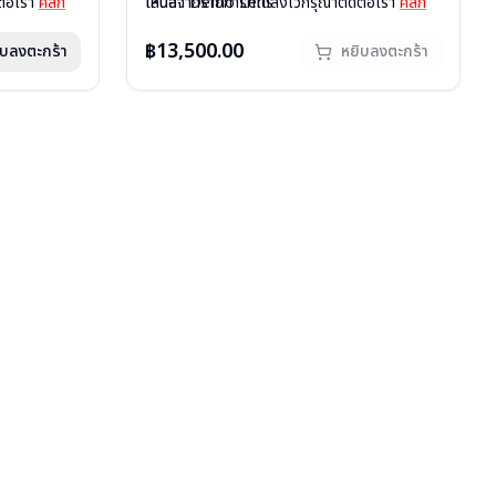
ต่อเรา
คลิก
เลนส์ : Demo Lens
เหนือจากรายการที่ได้ลงไว้กรุณาติดต่อเรา
คลิก
บานพับ : ไม่มีสปริง
สินค้าหมดสต๊อกชั่วคราวถ้าต้องการสั่งกรุณา
น้ำหนัก : 19 กรัม
ติดต่อเรา
คลิก
฿13,500.00
ิบลงตะกร้า
หยิบลงตะกร้า
อุปกรณ์ : กล่องแว่น, ผ้าเช็ดแว่น
การรับประกัน : 1 ปี