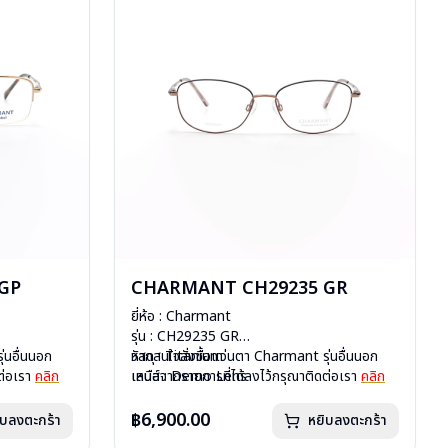
GP
CHARMANT CH29235 GR
ยี่ห้อ : Charmant
รุ่น : CH29235 GR
่นอื่นนอก
วัสดุ : Titanium
หากสนใจสั่งชื้อแว่นตา Charmant รุ่นอื่นนอก
ต่อเรา
คลิก
เลนส์ : Demo Lens
เหนือจากรายการที่ได้ลงไว้กรุณาติดต่อเรา
คลิก
บานพับ : มีสปริง
น้ำหนัก : 13 กรัม
฿6,900.00
ิบลงตะกร้า
หยิบลงตะกร้า
อุปกรณ์ : กล่องแว่น, ผ้าเช็ดแว่น