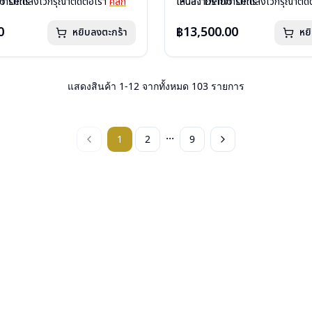
mo Lens
ารที่ได้ลงไว้กรุณาติดต่อเรา
คลิก
เลนส์ : Demo Lens
เหนือจากรายการที่ได้ลงไว้กรุณาติด
ีสปริง
บานพับ : ไม่มีสปริง
กรัม
น้ำหนัก : 14 กรัม
0
฿13,500.00
หยิบลงตะกร้า
หย
องแว่น, ผ้าเช็ดแว่น
อุปกรณ์ : กล่องแว่น, ผ้าเช็ดแว่น
: 1 ปี
การรับประกัน : 1 ปี
แสดงสินค้า
1
-
12
จากทั้งหมด
103
รายการ
...
1
2
9