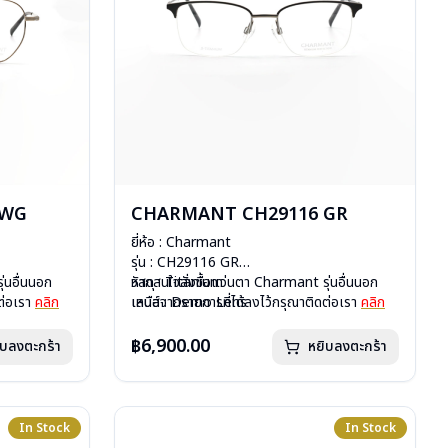
 WG
CHARMANT CH29116 GR
ยี่ห้อ : Charmant
รุ่น : CH29116 GR
่นอื่นนอก
วัสดุ : Titanium
หากสนใจสั่งชื้อแว่นตา Charmant รุ่นอื่นนอก
ต่อเรา
คลิก
เลนส์ : Demo Lens
เหนือจากรายการที่ได้ลงไว้กรุณาติดต่อเรา
คลิก
บานพับ : ไม่มีสปริง
น้ำหนัก : 16 กรัม
฿6,900.00
ิบลงตะกร้า
หยิบลงตะกร้า
อุปกรณ์ : กล่องแว่น, ผ้าเช็ดแว่น
การรับประกัน : 1 ปี
In Stock
In Stock