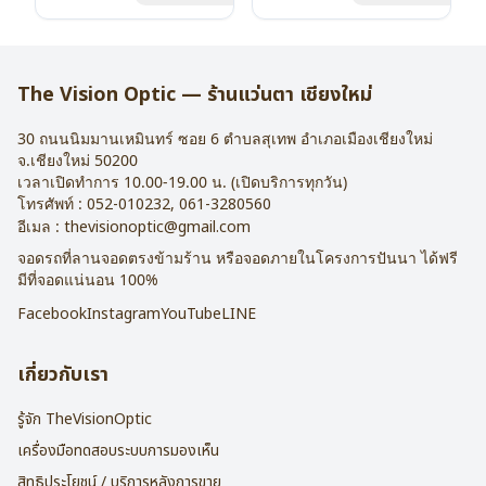
น้ำหนัก : 16 กรัม
น้ำหนัก : 16 กรัม
อุปกรณ์ : กล่องแว่น , ผ้าเช็ดแว่น
อุปกรณ์ : กล่องแว่น , ผ้าเช็ดแว่น
การรับประกัน : 2 ปี
การรับประกัน : 2 ปี
The Vision Optic — ร้านแว่นตา เชียงใหม่
30 ถนนนิมมานเหมินทร์ ซอย 6
ตำบลสุเทพ อำเภอเมืองเชียงใหม่
จ.
เชียงใหม่
50200
เวลาเปิดทำการ 10.00-19.00 น. (เปิดบริการทุกวัน)
โทรศัพท์ :
052-010232
,
061-3280560
อีเมล :
thevisionoptic@gmail.com
จอดรถที่ลานจอดตรงข้ามร้าน หรือจอดภายในโครงการปันนา ได้ฟรี
มีที่จอดแน่นอน 100%
Facebook
Instagram
YouTube
LINE
เกี่ยวกับเรา
รู้จัก TheVisionOptic
เครื่องมือทดสอบระบบการมองเห็น
สิทธิประโยชน์ / บริการหลังการขาย