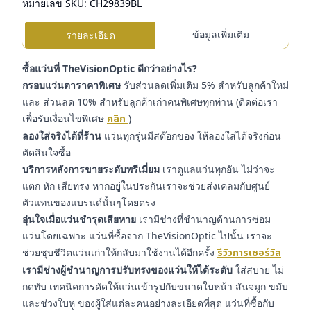
หมายเลข SKU:
CH29839BL
ข้อมูลเพิ่มเติม
รายละเอียด
ซื้อแว่นที่ TheVisionOptic ดีกว่าอย่างไร?
กรอบแว่นตาราคาพิเศษ
รับส่วนลดเพิ่มเติม 5% สำหรับลูกค้าใหม่
และ ส่วนลด 10% สำหรับลูกค้าเก่าคนพิเศษทุกท่าน (ติดต่อเรา
เพื่อรับเงื่อนไขพิเศษ
คลิก
)
ลองใส่จริงได้ที่ร้าน
แว่นทุกรุ่นมีสต๊อกของ ให้ลองใส่ได้จริงก่อน
ตัดสินใจซื้อ
บริการหลังการขายระดับพรีเมี่ยม
เราดูแลแว่นทุกอัน ไม่ว่าจะ
แตก หัก เสียทรง หากอยู่ในประกันเราจะช่วยส่งเคลมกับศูนย์
ตัวแทนของแบรนด์นั้นๆโดยตรง
อุ่นใจเมื่อแว่นชำรุดเสียหาย
เรามีช่างที่ชำนาญด้านการซ่อม
แว่นโดยเฉพาะ แว่นที่ซื้อจาก TheVisionOptic ไปนั้น เราจะ
ช่วยชุบชีวิตแว่นเก่าให้กลับมาใช้งานได้อีกครั้ง
รีวิวการเซอร์วิส
เรามีช่างผู้ชำนาญการปรับทรงของแว่นให้ได้ระดับ
ใส่สบาย ไม่
กดทับ เทคนิคการดัดให้แว่นเข้ารูปกับขนาดใบหน้า สันจมูก ขมับ
และช่วงใบหู ของผู้ใส่แต่ละคนอย่างละเอียดที่สุด แว่นที่ซื้อกับ