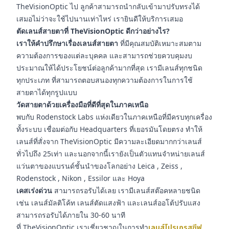
TheVisionOptic ไป ลูกค้าสามารถนำกลับเข้ามาปรับทรงได้
เสมอไม่ว่าจะใช้ไปนานเท่าไหร่ เรายินดีให้บริการเสมอ
ตัดเลนส์สายตาที่ TheVisionOptic ดีกว่าอย่างไร?
เราให้คำปรึกษาเรื่องเลนส์สายตา
ที่มีคุณสมบัติเหมาะสมตาม
ความต้องการของแต่ละบุคคล และสามารถช่วยควบคุมงบ
ประมาณให้ได้ประโยชน์ต่อลูกค้ามากที่สุด เรามีเลนส์ทุกชนิด
ทุกประเภท ที่สามารถตอบสนองทุกความต้องการในการใช้
สายตาได้ทุกรูปแบบ
วัดสายตาด้วยเครื่องมือที่ดีที่สุดในภาคเหนือ
พบกับ Rodenstock Labs แห่งเดียวในภาคเหนือที่มีครบทุกเครื่อง
ทั้งระบบ เชื่อมต่อกับ Headquarters ที่เยอรมันโดยตรง ทำให้
เลนส์ที่สั่งจาก TheVisionOptic มีความละเอียดมากกว่าเลนส์
ทั่วไปถึง 25เท่า และนอกจากนี้เรายังเป็นตัวแทนจำหน่ายเลนส์
แว่นตาของแบรนด์ชั้นนำของโลกอย่าง Leica , Zeiss ,
Rodenstock , Nikon , Essilor และ Hoya
เคสเร่งด่วน
สามารถรอรับได้เลย เรามีเลนส์สต๊อคหลายชนิด
เช่น เลนส์มัลติโค้ท เลนส์ตัดแสงฟ้า และเลนส์ออโต้ปรับแสง
สามารถรอรับได้ภายใน 30-60 นาที
ที่ TheVisionOptic เราเชี่ยวชาญในการทำ
เลนส์โปรเกรสซีฟ