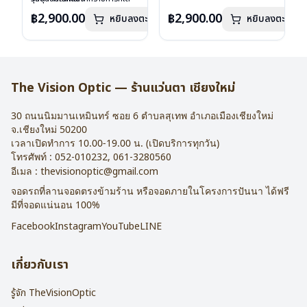
เลนส์ : Demo Lens
ลงไว้กรุณาติดต่อเรา
คลิก
เลนส์ : Demo Lens
ลงไว้กรุณาติดต่อเรา
คลิก
฿2,900.00
฿2,900.00
หยิบลงตะกร้า
หยิบลงตะกร้า
บานพับ : ไม่มีสปริง
บานพับ : ไม่มีสปริง
น้ำหนัก : 16 กรัม
น้ำหนัก : 16 กรัม
อุปกรณ์ : กล่องแว่น , ผ้าเช็ดแว่น
อุปกรณ์ : กล่องแว่น , ผ้าเช็ดแว่น
การรับประกัน : 2 ปี
การรับประกัน : 2 ปี
The Vision Optic — ร้านแว่นตา เชียงใหม่
30 ถนนนิมมานเหมินทร์ ซอย 6
ตำบลสุเทพ อำเภอเมืองเชียงใหม่
จ.
เชียงใหม่
50200
เวลาเปิดทำการ 10.00-19.00 น. (เปิดบริการทุกวัน)
โทรศัพท์ :
052-010232
,
061-3280560
อีเมล :
thevisionoptic@gmail.com
จอดรถที่ลานจอดตรงข้ามร้าน หรือจอดภายในโครงการปันนา ได้ฟรี
มีที่จอดแน่นอน 100%
Facebook
Instagram
YouTube
LINE
เกี่ยวกับเรา
รู้จัก TheVisionOptic