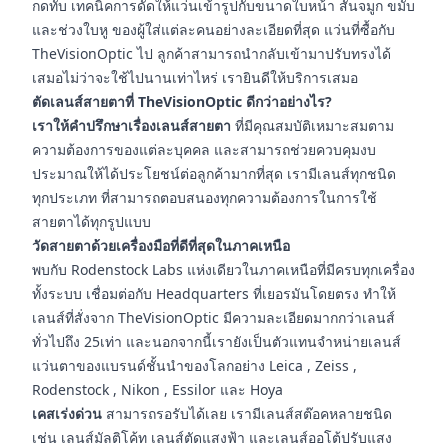
กดทับ เทคนิคการดัดให้แว่นเข้ารูปกับขนาดใบหน้า สันจมูก ขมับ
และช่วงใบหู ของผู้ใส่แต่ละคนอย่างละเอียดที่สุด แว่นที่ซื้อกับ
TheVisionOptic ไป ลูกค้าสามารถนำกลับเข้ามาปรับทรงได้
เสมอไม่ว่าจะใช้ไปนานเท่าไหร่ เรายินดีให้บริการเสมอ
ตัดเลนส์สายตาที่ TheVisionOptic ดีกว่าอย่างไร?
เราให้คำปรึกษาเรื่องเลนส์สายตา
ที่มีคุณสมบัติเหมาะสมตาม
ความต้องการของแต่ละบุคคล และสามารถช่วยควบคุมงบ
ประมาณให้ได้ประโยชน์ต่อลูกค้ามากที่สุด เรามีเลนส์ทุกชนิด
ทุกประเภท ที่สามารถตอบสนองทุกความต้องการในการใช้
สายตาได้ทุกรูปแบบ
วัดสายตาด้วยเครื่องมือที่ดีที่สุดในภาคเหนือ
พบกับ Rodenstock Labs แห่งเดียวในภาคเหนือที่มีครบทุกเครื่อง
ทั้งระบบ เชื่อมต่อกับ Headquarters ที่เยอรมันโดยตรง ทำให้
เลนส์ที่สั่งจาก TheVisionOptic มีความละเอียดมากกว่าเลนส์
ทั่วไปถึง 25เท่า และนอกจากนี้เรายังเป็นตัวแทนจำหน่ายเลนส์
แว่นตาของแบรนด์ชั้นนำของโลกอย่าง Leica , Zeiss ,
Rodenstock , Nikon , Essilor และ Hoya
เคสเร่งด่วน
สามารถรอรับได้เลย เรามีเลนส์สต๊อคหลายชนิด
เช่น เลนส์มัลติโค้ท เลนส์ตัดแสงฟ้า และเลนส์ออโต้ปรับแสง