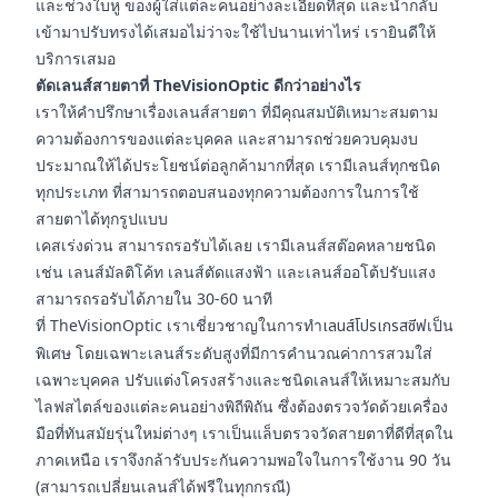
และช่วงใบหู ของผู้ใส่แต่ละคนอย่างละเอียดที่สุด และนำกลับ
เข้ามาปรับทรงได้เสมอไม่ว่าจะใช้ไปนานเท่าไหร่ เรายินดีให้
บริการเสมอ
ตัดเลนส์สายตาที่ TheVisionOptic ดีกว่าอย่างไร
เราให้คำปรึกษาเรื่องเลนส์สายตา ที่มีคุณสมบัติเหมาะสมตาม
ความต้องการของแต่ละบุคคล และสามารถช่วยควบคุมงบ
ประมาณให้ได้ประโยชน์ต่อลูกค้ามากที่สุด เรามีเลนส์ทุกชนิด
ทุกประเภท ที่สามารถตอบสนองทุกความต้องการในการใช้
สายตาได้ทุกรูปแบบ
เคสเร่งด่วน สามารถรอรับได้เลย เรามีเลนส์สต๊อคหลายชนิด
เช่น เลนส์มัลติโค้ท เลนส์ตัดแสงฟ้า และเลนส์ออโต้ปรับแสง
สามารถรอรับได้ภายใน 30-60 นาที
ที่ TheVisionOptic เราเชี่ยวชาญในการทำ
เลนส์โปรเกรสซีฟ
เป็น
พิเศษ โดยเฉพาะเลนส์ระดับสูงที่มีการคำนวณค่าการสวมใส่
เฉพาะบุคคล ปรับแต่งโครงสร้างและชนิดเลนส์ให้เหมาะสมกับ
ไลฟสไตล์ของแต่ละคนอย่างพิถีพิถัน ซึ่งต้องตรวจวัดด้วยเครื่อง
มือที่ทันสมัยรุ่นใหม่ต่างๆ เราเป็นแล็บตรวจวัดสายตาที่ดีที่สุดใน
ภาคเหนือ เราจึงกล้ารับประกันความพอใจในการใช้งาน 90 วัน
(สามารถเปลี่ยนเลนส์ได้ฟรีในทุกกรณี)