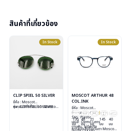
สินค้าที่เกี่ยวข้อง
In Stock
In Stock
CLIP SPIEL 50 SILVER
MOSCOT ARTHUR 48
COL.INK
ยี่ห้อ : Moscot
รุ่น : CLIP SPIEL 50 SILVER
หากสนใจสั่งชื้อแว่นตา Moscot
ยี่ห้อ : Moscot
วัสดุ : Metal
รุ่นอื่นนอกเหนือจากรายการที่ได้
รุ่น : Arthur 48
Col.ink
เลนส์ : กันแดดสีเขียว G-15
ลงไว้กรุณาติดต่อเรา
คลิก
วัสดุ : Plastic
135
48
21
145
40
Lenses
เลนส์ : Demo Lens
มม
มม
มม
มม
มม
น้ำหนัก : 16 กรัม
บานพับ : ไม่มีสปริง
หากสนใจสั่งชื้อแว่นตา Moscot
อุปกรณ์ : ซองหนัง