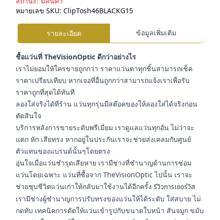
สถานะ:
มีสินค้า
หมายเลข SKU:
ClipTosh46BLACKG15
ข้อมูลเพิ่มเติม
รายละเอียด
ชื้อแว่นที่ TheVisionOptic ดีกว่าอย่างไร
เราไม่ยอมให้ใครขายถูกกว่า ราคาแว่นตาทุกชิ้นสามารถเช็ค
ราคาเปรียบเทียบ หากเจอที่อื่นถูกกว่าสามารถแจ้งเราเพื่อรับ
ราคาถูกที่สุดได้ทันที
ลองใส่จริงได้ที่ร้าน แว่นทุกรุ่นมีสต๊อคของให้ลองใส่ได้จริงก่อน
ตัดสินใจ
บริการหลังการขายระดับพรีเมี่ยม เราดูแลแว่นทุกอัน ไม่ว่าจะ
แตก หัก เสียทรง หากอยู่ในประกันเราจะช่วยส่งเคลมกับศูนย์
ตัวแทนของแบรนด์นั้นๆโดยตรง
อุ่นใจเมื่อแว่นชำรุดเสียหาย เรามีช่างที่ชำนาญด้านการซ่อม
แว่นโดยเฉพาะ แว่นที่ซื้อจาก TheVisionOptic ไปนั้น เราจะ
ช่วยชุบชีวิตแว่นเก่าให้กลับมาใช้งานได้อีกครั้ง
รีวิวการเซอร์วิส
เรามีช่างผู้ชำนาญการปรับทรงของแว่นให้ได้ระดับ ใส่สบาย ไม่
กดทับ เทคนิคการดัดให้แว่นเข้ารูปกับขนาดใบหน้า สันจมูก ขมับ