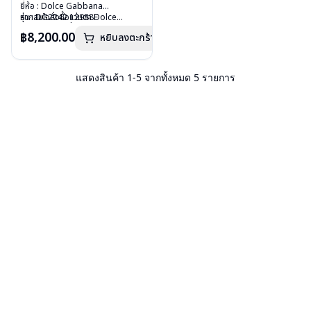
ยี่ห้อ : Dolce Gabbana
รุ่น : DG2242 12988F
หากสนใจสั่งชื้อแว่นตา Dolce
วัสดุ : Stainless
Gabbana รุ่นอื่นนอกเหนือจาก
฿8,200.00
หยิบลงตะกร้า
เลนส์ : ปรอทชมพู
รายการที่ได้ลงไว้กรุณาติดต่อเรา
คลิก
บานพับ : ไม่มีสปริง
อุปกรณ์ : กล่องแว่น, ผ้าเช็ดแว่น
น้ำหนัก : 28 กรัม
แสดงสินค้า
1
-
5
จากทั้งหมด
5
รายการ
การรับประกัน : 1 ปี