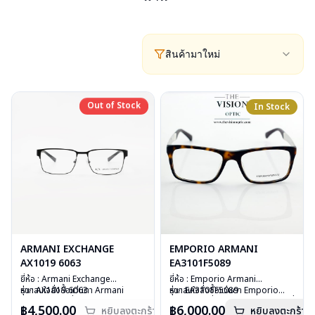
สินค้ามาใหม่
Out of Stock
Out of Stock
In Stock
ARMANI EXCHANGE
EMPORIO ARMANI
AX1019 6063
EA3101F5089
ยี่ห้อ : Armani Exchange
ยี่ห้อ : Emporio Armani
รุ่น : AX1019 6063
หากสนใจสั่งชื้อแว่นตา Armani
รุ่น : EA3101F5089
หากสนใจสั่งชื้อแว่นตา Emporio
วัสดุ : Stainless Steel
Exchange รุ่นอื่นนอกเหนือจาก
วัสดุ : Plastic
Armani รุ่นอื่นนอกเหนือจากรายการที่
฿4,500.00
฿6,000.00
หยิบลงตะกร้า
หยิบลงตะกร้า
เลนส์ : Demo Lens
รายการที่ได้ลงไว้กรุณาติดต่อเรา
คลิก
เลนส์ : Demo Lens
ได้ลงไว้กรุณาติดต่อเรา
คลิก